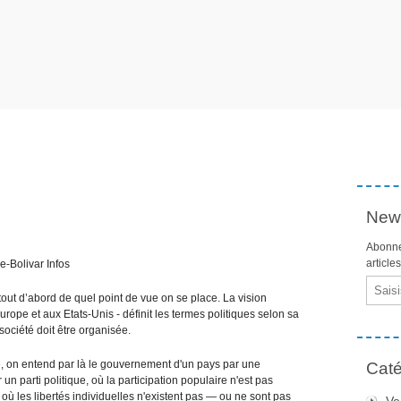
News
Abonne
article
e-Bolivar Infos
Email
tout d’abord de quel point de vue on se place. La vision
ope et aux Etats-Unis - définit les termes politiques selon sa
société doit être organisée.
ure, on entend par là le gouvernement d'un pays par une
Caté
 parti politique, où la participation populaire n'est pas
, où les libertés individuelles n'existent pas — ou ne sont pas