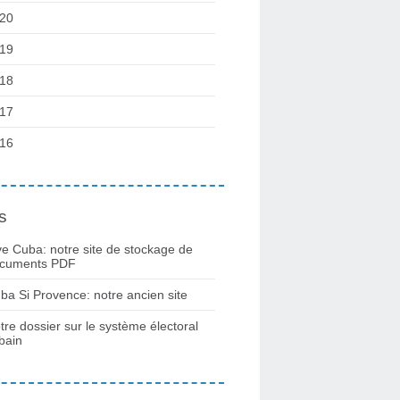
20
19
18
17
16
s
ve Cuba: notre site de stockage de
cuments PDF
ba Si Provence: notre ancien site
tre dossier sur le système électoral
bain