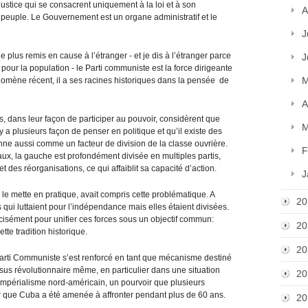
 justice qui se consacrent uniquement à la loi et à son
A
u peuple. Le Gouvernement est un organe administratif et le
J
e plus remis en cause à l’étranger - et je dis à l’étranger parce
J
pour la population - le Parti communiste est la force dirigeante
M
nomène récent, il a ses racines historiques dans la pensée de
A
 dans leur façon de participer au pouvoir, considèrent que
M
l y a plusieurs façon de penser en politique et qu’il existe des
onne aussi comme un facteur de division de la classe ouvrière.
F
x, la gauche est profondément divisée en multiples partis,
 des réorganisations, ce qui affaiblit sa capacité d’action.
J
e mette en pratique, avait compris cette problématique. A
20
 qui luttaient pour l’indépendance mais elles étaient divisées.
écisément pour unifier ces forces sous un objectif commun:
20
ette tradition historique.
20
 parti Communiste s’est renforcé en tant que mécanisme destiné
cessus révolutionnaire même, en particulier dans une situation
20
l’impérialisme nord-américain, un pourvoir que plusieurs
 que Cuba a été amenée à affronter pendant plus de 60 ans.
20