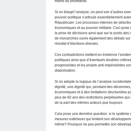
mains du prolétariat.
Si on élargit l’analyse, on peut voir d’autres exem
pouvoir politique s’articule essentiellement auto
Républicain. Les processus internes de sélectio
économiques et au pouvoir militaire. Ceci pose d
la prise de décisions ainsi que sur le poids des
de monarchies ouvre également des débats sur l
résultat d’élections directes.
Ces contradictions mettent en évidence l’existen
politiques ainsi que d’éventuels doubles critères
progressistes et les projets anti-impérialistes so
diabolisation.
Si on adopte la logique de l’analyse occidentale,
dignité, une dignité qui, pendant des décennies
économiques et à des limitations structurelles pa
plus de 60 ans des restrictions perpétuelles qu
de la part des mêmes acteurs que toujours.
Cela pose une dernière question: si le systèm
mesures extérieurs qui limitent son développemen
même? Pourquoi ne pas permettre son développ