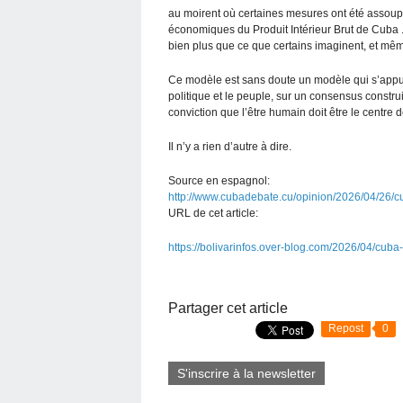
au moirent où certaines mesures ont été assoupli
économiques du Produit Intérieur Brut de Cuba .
bien plus que ce que certains imaginent, et 
Ce modèle est sans doute un modèle qui s’appuie
politique et le peuple, sur un consensus construit
conviction que l’être humain doit être le centre de 
Il n’y a rien d’autre à dire.
Source en espagnol:
http://www.cubadebate.cu/opinion/2026/04/26/c
URL de cet article:
https://bolivarinfos.over-blog.com/2026/04/cuba
Partager cet article
Repost
0
S'inscrire à la newsletter