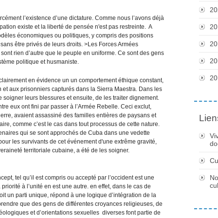
20
s forcément l’existence d’une dictature. Comme nous l’avons déjà
20
ipation existe et la liberté de pensée n'est pas restreinte. A
odèles économiques ou politiques, y compris des positions
20
 sans être privés de leurs droits. >Les Forces Armées
ne sont rien d’autre que le peuple en uniforme. Ce sont des gens
20
ème politique et husmaniste.
20
nt clairement en évidence un un comportement éthique constant,
et aux prisonniers capturés dans la Sierra Maestra. Dans les
e soigner leurs blessures et ensuite, de les traiter dignement.
re eux ont fini par passer à l’Armée Rebelle. Ceci exclut,
uerre, avaient assassiné des familles entières de paysans et
Lien
itaire, comme c’est le cas dans tout processus de cette nature.
enaires qui se sont approchés de Cuba dans une vedette
Vi
 pour les survivants de cet événement d'une extrême gravité,
do
eraineté territoriale cubaine, a été de les soigner.
Cu
No
ept, tel qu’il est compris ou accepté par l’occident est une
cu
riorité à l’unité en est une autre. en effet, dans le cas de
oit un parti unique, répond à une logique d’intégration de la
omprendre que des gens de différentes croyances religieuses, de
idéologiques et d’orientations sexuelles diverses font partie de