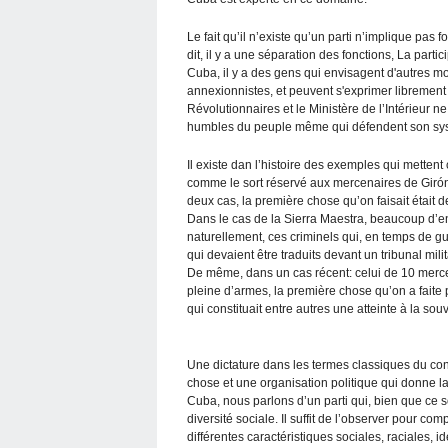
Le fait qu’il n’existe qu’un parti n’implique pa
dit, il y a une séparation des fonctions, La partic
Cuba, il y a des gens qui envisagent d'autres m
annexionnistes, et peuvent s'exprimer librement
Révolutionnaires et le Ministère de l’Intérieur 
humbles du peuple même qui défendent son syst
Il existe dan l’histoire des exemples qui mette
comme le sort réservé aux mercenaires de Girón 
deux cas, la première chose qu’on faisait était d
Dans le cas de la Sierra Maestra, beaucoup d’ent
naturellement, ces criminels qui, en temps de g
qui devaient être traduits devant un tribunal mil
De même, dans un cas récent: celui de 10 merc
pleine d’armes, la première chose qu’on a faite
qui constituait entre autres une atteinte à la souv
Une dictature dans les termes classiques du conc
chose et une organisation politique qui donne la p
Cuba, nous parlons d’un parti qui, bien que ce s
diversité sociale. Il suffit de l’observer pour c
différentes caractéristiques sociales, raciales, 