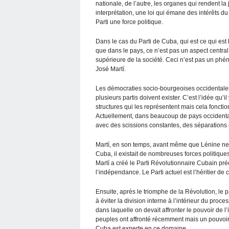
nationale, de l’autre, les organes qui rendent la
interprétation, une loi qui émane des intérêts d
Parti une force politique.
Dans le cas du Parti de Cuba, qui est ce qui est l
que dans le pays, ce n’est pas un aspect central 
supérieure de la société. Ceci n’est pas un phé
José Martí.
Les démocraties socio-bourgeoises occidentales,
plusieurs partis doivent exister. C’est l’idée qu’i
structures qui les représentent mais cela foncti
Actuellement, dans beaucoup de pays occidentau
avec des scissions constantes, des séparations et
Martí, en son temps, avant même que Lénine ne l
Cuba, il existait de nombreuses forces politiques
Martí a créé le Parti Révolutionnaire Cubain pr
l’indépendance. Le Parti actuel est l’héritier de c
Ensuite, après le triomphe de la Révolution, le
à éviter la division interne à l’intérieur du pro
dans laquelle on devait affronter le pouvoir de 
peuples ont affronté récemment mais un pouvoir
Cuba est experte en ce domaine.