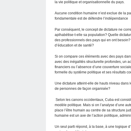
la vie politique et organisationnelle du pays.
Aucune condition humaine n’est exclue de la par
fondamentale est de défendre l’indépendance
Par conséquent, le concept de dictature ne corre
aplhabétise-t-elle sa population? Quelle dictat
des professionnels des pays qui en ont besoin?
d’éducation et de santé?
Si on compare ces éléments avec des pays dans l
avec des inégalités structurelle profondes, un 
financiers ou l’absence d’une couverture sociale 
formelle du système politique et ses résultats co
Une dictature atteint-elle de hauts niveau dans le
de personnes de façon organisée?
Selon les canons occidentaux, Cuba est consid
modèle politique. Mais si on l’analyse d’une aut
place l’être humain au centre de sa structure judi
humaine est un axe de l’action politique, administ
Un seul parti répond, à la base, à une logique d’