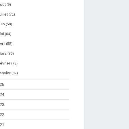
oût
(9)
uillet
(71)
uin
(58)
ai
(64)
vril
(55)
ars
(86)
évrier
(73)
anvier
(87)
25
24
23
22
21