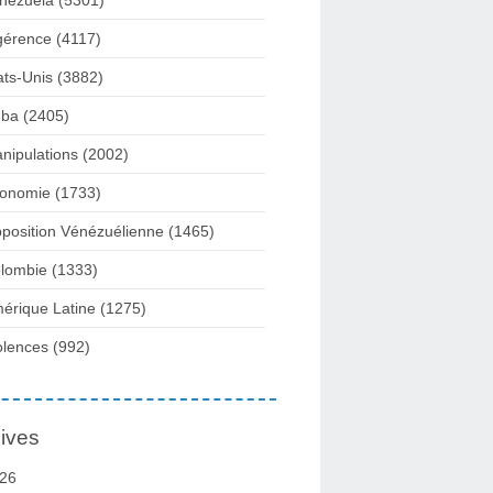
nezuela
(5301)
gérence
(4117)
ats-Unis
(3882)
ba
(2405)
nipulations
(2002)
onomie
(1733)
position Vénézuélienne
(1465)
lombie
(1333)
érique Latine
(1275)
olences
(992)
ives
26