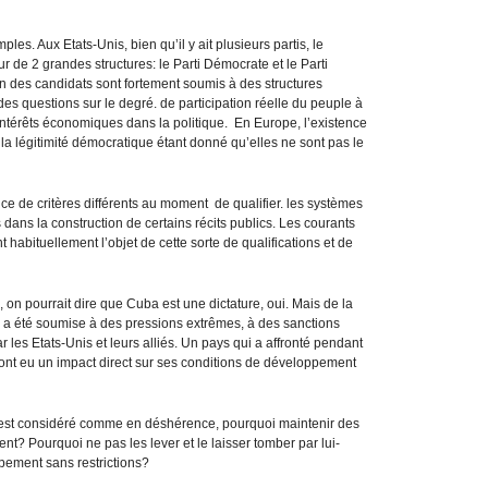
ples. Aux Etats-Unis, bien qu’il y ait plusieurs partis, le
ur de 2 grandes structures: le Parti Démocrate et le Parti
n des candidats sont fortement soumis à des structures
es questions sur le degré. de participation réelle du peuple à
 intérêts économiques dans la politique. En Europe, l’existence
a légitimité démocratique étant donné qu’elles ne sont pas le
ce de critères différents au moment de qualifier. les systèmes
 dans la construction de certains récits publics. Les courants
nt habituellement l’objet de cette sorte de qualifications et de
 on pourrait dire que Cuba est une dictature, oui. Mais de la
, a été soumise à des pressions extrêmes, à des sanctions
r les Etats-Unis et leurs alliés. Un pays qui a affronté pendant
i ont eu un impact direct sur ses conditions de développement
e est considéré comme en déshérence, pourquoi maintenir des
t? Pourquoi ne pas les lever et le laisser tomber par lui-
ement sans restrictions?