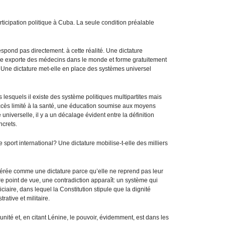
ticipation politique à Cuba. La seule condition préalable
spond pas directement. à cette réalité. Une dictature
ure exporte des médecins dans le monde et forme gratuitement
 Une dictature met-elle en place des systèmes universel
esquels il existe des système politiques multipartites mais
accès limité à la santé, une éducation soumise aux moyens
universelle, il y a un décalage évident entre la définition
ncrets.
 sport international? Une dictature mobilise-t-elle des milliers
érée comme une dictature parce qu’elle ne reprend pas leur
re point de vue, une contradiction apparaît: un système qui
ciaire, dans lequel la Constitution stipule que la dignité
rative et militaire.
unité et, en citant Lénine, le pouvoir, évidemment, est dans les