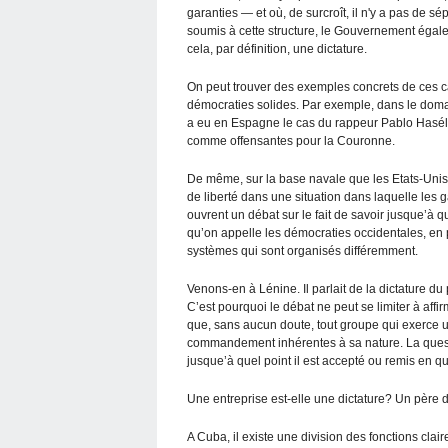
garanties — et où, de surcroît, il n'y a pas de sé
soumis à cette structure, le Gouvernement égalem
cela, par définition, une dictature.
On peut trouver des exemples concrets de ces 
démocraties solides. Par exemple, dans le domaine
a eu en Espagne le cas du rappeur Pablo Hasél
comme offensantes pour la Couronne.
De même, sur la base navale que les Etats-Uni
de liberté dans une situation dans laquelle les
ouvrent un débat sur le fait de savoir jusque’à q
qu’on appelle les démocraties occidentales, en 
systèmes qui sont organisés différemment.
Venons-en à Lénine. Il parlait de la dictature d
C’est pourquoi le débat ne peut se limiter à affi
que, sans aucun doute, tout groupe qui exerce u
commandement inhérentes à sa nature. La questio
jusque’à quel point il est accepté ou remis en qu
Une entreprise est-elle une dictature? Un père de
A Cuba, il existe une division des fonctions clair