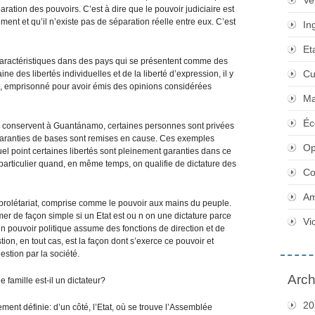
Ve
paration des pouvoirs. C’est à dire que le pouvoir judiciaire est
ent et qu’il n’existe pas de séparation réelle entre eux. C’est
In
Et
caractéristiques dans des pays qui se présentent comme des
Cu
 des libertés individuelles et de la liberté d’expression, il y
, emprisonné pour avoir émis des opinions considérées
Ma
Éc
s conservent à Guantánamo, certaines personnes sont privées
 garanties de bases sont remises en cause. Ces exemples
Op
uel point certaines libertés sont pleinement garanties dans ce
particulier quand, en même temps, on qualifie de dictature des
Co
Am
u prolétariat, comprise comme le pouvoir aux mains du peuple.
rmer de façon simple si un Etat est ou n on une dictature parce
Vi
n pouvoir politique assume des fonctions de direction et de
n, en tout cas, est la façon dont s’exerce ce pouvoir et
estion par la société.
Arch
 famille est-il un dictateur?
20
ement définie: d’un côté, l’Etat, où se trouve l’Assemblée