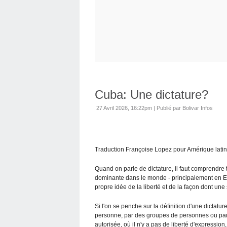
Cuba: Une dictature?
27 Avril 2026, 16:22pm
|
Publié par Bolivar Infos
Traduction Françoise Lopez pour Amérique latin
Quand on parle de dictature, il faut comprendre 
dominante dans le monde - principalement en Eur
propre idée de la liberté et de la façon dont une 
Si l'on se penche sur la définition d'une dictat
personne, par des groupes de personnes ou par un
autorisée, où il n'y a pas de liberté d'expression