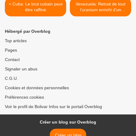
< Cuba: Le brut cubain peut
Venezuela: Retrait de tout
être raffiné
l’uranium enrichi d’un
réacteur vénézuélien >
Hébergé par Overblog
Top articles
Pages
Contact
Signaler un abus
C.G.U.
Cookies et données personnelles
Préférences cookies
Voir le profil de Bolivar Infos sur le portail Overblog
Créer un blog sur Overblog
Créer un blog