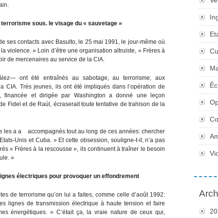
Ve
ain.
In
terrorisme sous. le visage du « sauvetage »
Et
e ses contacts avec Basulto, le 25 mai 1991, le jour-même où
la violence. » Loin d’être une organisation altruiste, « Frères à
Cu
oir de mercenaires au service de la CIA.
Ma
lez— ont été entraînés au sabotage, au terrorisme, aux
Éc
la CIA. Très jeunes, ils ont été impliqués dans l’opération de
1, financée et dirigée par Washington a donné une leçon
Op
e Fidel et de Raúl, écraserait toute tentative de trahison de la
Co
 fixe les a a accompagnés tout au long de ces années: chercher
Am
Etats-Unis et Cuba. » Et cette obsession, souligne-t-il, n’a pas
s « Frères à la rescousse », ils continuent à traîner le besoin
Vi
ule. »
s lignes électriques pour provoquer un effondrement
Arch
tes de terrorisme qu’on lui a faites, comme celle d’août 1992:
s lignes de transmission électrique à haute tension et faire
20
es énergétiques. » C’était ça, la vraie nature de ceux qui,