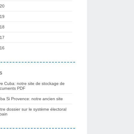
20
19
18
17
16
s
ve Cuba: notre site de stockage de
cuments PDF
ba Si Provence: notre ancien site
tre dossier sur le système électoral
bain