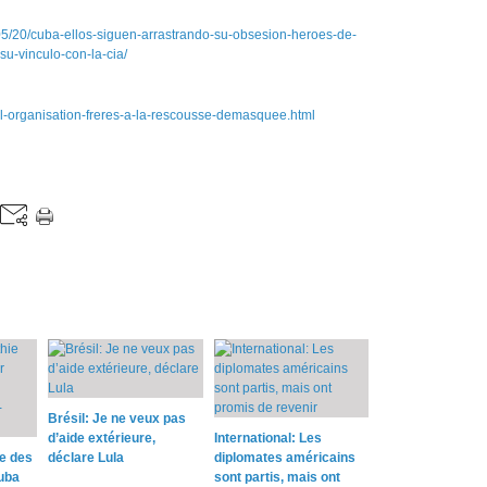
5/20/cuba-ellos-siguen-arrastrando-su-obsesion-heroes-de-
u-vinculo-con-la-cia/
a-l-organisation-freres-a-la-rescousse-demasquee.html
Brésil: Je ne veux pas
d’aide extérieure,
International: Les
e des
déclare Lula
diplomates américains
uba
sont partis, mais ont