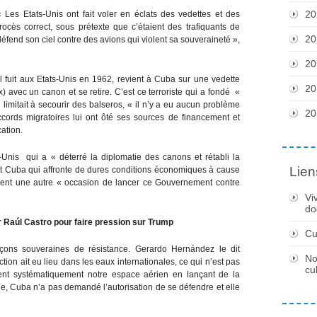
20
Les Etats-Unis ont fait voler en éclats des vedettes et des
cès correct, sous prétexte que c’étaient des trafiquants de
20
éfend son ciel contre des avions qui violent sa souveraineté »,
20
« Il fuit aux Etats-Unis en 1962, revient à Cuba sur une vedette
20
x) avec un canon et se retire. C’est ce terroriste qui a fondé «
limitait à secourir des balseros, « il n’y a eu aucun problème
20
cords migratoires lui ont ôté ses sources de financement et
ation.
Unis qui a « déterré la diplomatie des canons et rétabli la
Lien
 et Cuba qui affronte de dures conditions économiques à cause
voient une autre « occasion de lancer ce Gouvernement contre
Vi
do
r Raúl Castro pour faire pression sur Trump
Cu
ons souveraines de résistance. Gerardo Hernández le dit
No
ion ait eu lieu dans les eaux internationales, ce qui n’est pas
cu
ient systématiquement notre espace aérien en lançant de la
e, Cuba n’a pas demandé l’autorisation de se défendre et elle