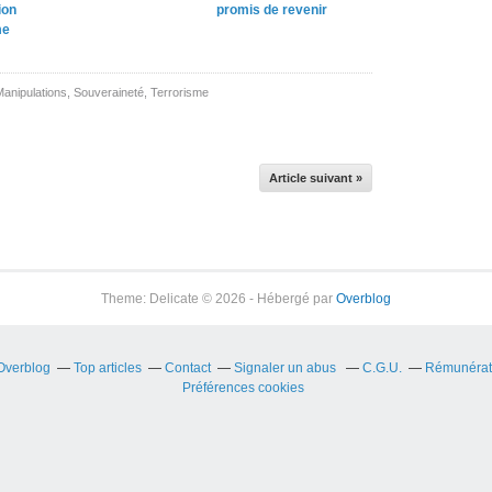
ion
promis de revenir
me
Manipulations
,
Souveraineté
,
Terrorisme
Article suivant »
Theme: Delicate © 2026 - Hébergé par
Overblog
 Overblog
Top articles
Contact
Signaler un abus
C.G.U.
Rémunérati
Préférences cookies