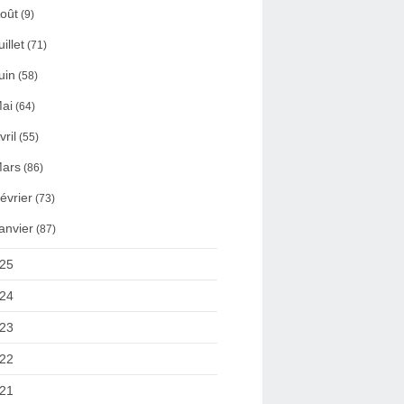
oût
(9)
uillet
(71)
uin
(58)
ai
(64)
vril
(55)
ars
(86)
évrier
(73)
anvier
(87)
25
24
23
22
21