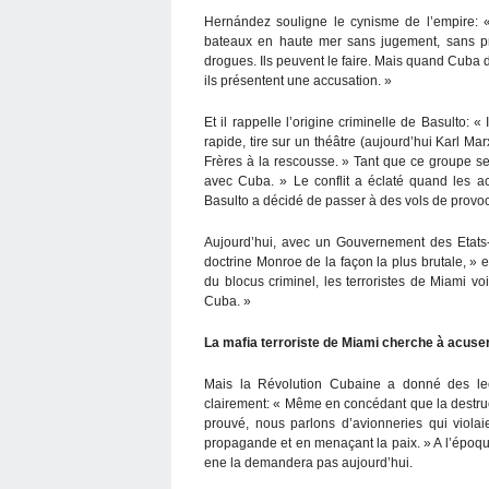
Hernández souligne le cynisme de l’empire: « 
bateaux en haute mer sans jugement, sans pro
drogues. Ils peuvent le faire. Mais quand Cuba d
ils présentent une accusation. »
Et il rappelle l’origine criminelle de Basulto: 
rapide, tire sur un théâtre (aujourd’hui Karl Mar
Frères à la rescousse. » Tant que ce groupe se 
avec Cuba. » Le conflit a éclaté quand les ac
Basulto a décidé de passer à des vols de provoc
Aujourd’hui, avec un Gouvernement des Etats-
doctrine Monroe de la façon la plus brutale, »
du blocus criminel, les terroristes de Miami 
Cuba. »
La mafia terroriste de Miami cherche à acuse
Mais la Révolution Cubaine a donné des leç
clairement: « Même en concédant que la destruct
prouvé, nous parlons d’avionneries qui viola
propagande et en menaçant la paix. » A l’époqu
ene la demandera pas aujourd’hui.