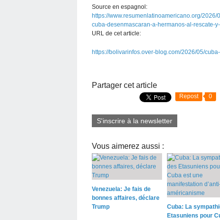
Source en espagnol:
https://www.resumenlatinoamericano.org/2026/0
cuba-desenmascaran-a-hermanos-al-rescate-y-s
URL de cet article:
https://bolivarinfos.over-blog.com/2026/05/cub
Partager cet article
Repost
0
S'inscrire à la newsletter
Vous aimerez aussi :
Venezuela: Je fais de
bonnes affaires, déclare
Trump
Cuba: La sympathi
Etasuniens pour C