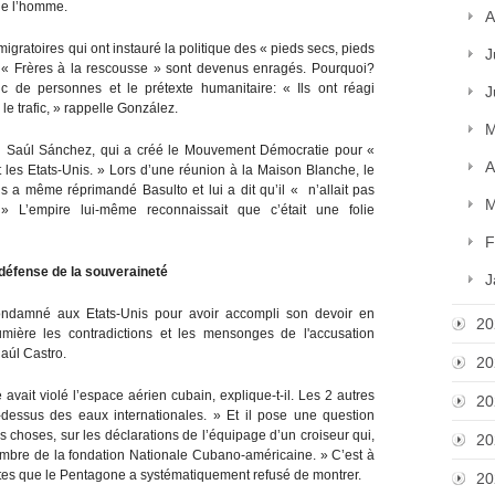
 de l’homme.
A
gratoires qui ont instauré la politique des « pieds secs, pieds
J
e « Frères à la rescousse » sont devenus enragés. Pourquoi?
ic de personnes et le prétexte humanitaire: « Ils ont réagi
J
le trafic, » rappelle González.
M
món Saúl Sánchez, qui a créé le Mouvement Démocratie pour «
A
 les Etats-Unis. » Lors d’une réunion à la Maison Blanche, le
 même réprimandé Basulto et lui a dit qu’il « n’allait pas
M
» L’empire lui-même reconnaissait que c’était une folie
F
 défense de la souveraineté
J
ondamné aux Etats-Unis pour avoir accompli son devoir en
20
lumière les contradictions et les mensonges de l'accusation
aúl Castro.
20
avait violé l’espace aérien cubain, explique-t-il. Les 2 autres
20
dessus des eaux internationales. » Et il pose une question
es choses, sur les déclarations de l’équipage d’un croiseur qui,
20
mbre de la fondation Nationale Cubano-américaine. » C’est à
ites que le Pentagone a systématiquement refusé de montrer.
20