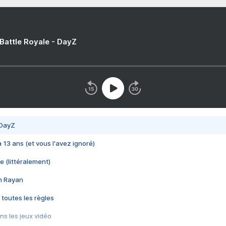
 Battle Royale - DayZ
 DayZ
 a 13 ans (et vous l'avez ignoré)
e (littéralement)
im Rayan
 toutes les règles
s les jeux vidéo