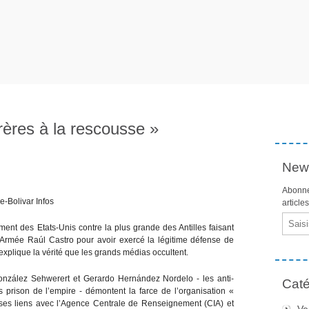
rères à la rescousse »
News
Abonne
e-Bolivar Infos
article
Email
nt des Etats-Unis contre la plus grande des Antilles faisant
’Armée Raúl Castro pour avoir exercé la légitime défense de
xplique la vérité que les grands médias occultent.
zález Sehwerert et Gerardo Hernández Nordelo - les anti-
Caté
es prison de l’empire - démontent la farce de l’organisation «
 ses liens avec l’Agence Centrale de Renseignement (CIA) et