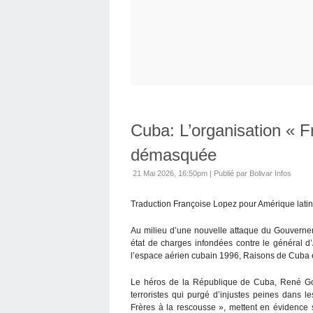
Cuba: L’organisation « F
démasquée
21 Mai 2026, 16:50pm
|
Publié par Bolivar Infos
Traduction Françoise Lopez pour Amérique latin
Au milieu d’une nouvelle attaque du Gouverneme
état de charges infondées contre le général d
l’espace aérien cubain 1996, Raisons de Cuba e
Le héros de la République de Cuba, René Gon
terroristes qui purgé d’injustes peines dans l
Frères à la rescousse », mettent en évidence