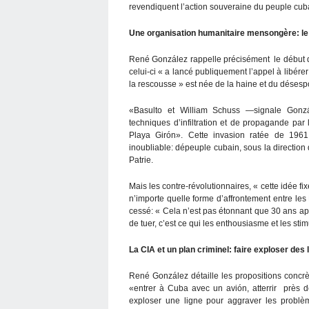
revendiquent l’action souveraine du peuple cub
Une organisation humanitaire mensongère: le 
René González rappelle précisément le début d
celui-ci « a lancé publiquement l’appel à libérer 
la rescousse » est née de la haine et du désesp
«Basulto et William Schuss —signale Gonzá
techniques d’infiltration et de propagande par 
Playa Girón». Cette invasion ratée de 196
inoubliable: dépeuple cubain, sous la direction d
Patrie.
Mais les contre-révolutionnaires, « cette idée
n’importe quelle forme d’affrontement entre les 
cessé: « Cela n’est pas étonnant que 30 ans aprè
de tuer, c’est ce qui les enthousiasme et les stim
La CIA et un plan criminel: faire exploser de
René González détaille les propositions concrè
«entrer à Cuba avec un avión, atterrir près de
exploser une ligne pour aggraver les problèm