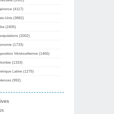
nezuela
(5301)
gérence
(4117)
ats-Unis
(3882)
ba
(2405)
nipulations
(2002)
onomie
(1733)
position Vénézuélienne
(1465)
lombie
(1333)
érique Latine
(1275)
olences
(992)
ives
26