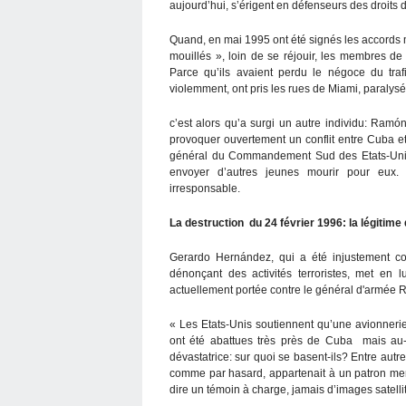
aujourd’hui, s’érigent en défenseurs des droits
Quand, en mai 1995 ont été signés les accords mi
mouillés », loin de se réjouir, les membres d
Parce qu’ils avaient perdu le négoce du traf
violemment, ont pris les rues de Miami, paralysé 
c’est alors qu’a surgi un autre individu: Ra
provoquer ouvertement un conflit entre Cuba et
général du Commandement Sud des Etats-Unis a
envoyer d’autres jeunes mourir pour eux. 
irresponsable.
La destruction du 24 février 1996: la légitime
Gerardo Hernández, qui a été injustement c
dénonçant des activités terroristes, met en 
actuellement portée contre le général d'armée R
« Les Etats-Unis soutiennent qu’une avionnerie 
ont été abattues très près de Cuba mais au-
dévastatrice: sur quoi se basent-ils? Entre autr
comme par hasard, appartenait à un patron me
dire un témoin à charge, jamais d’images satell