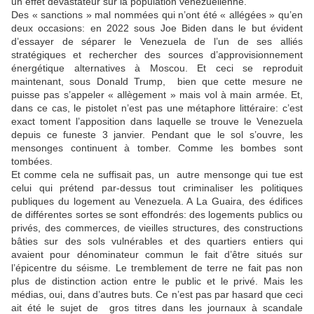
un effet dévastateur sur la population vénézuélienne.
Des « sanctions » mal nommées qui n’ont été « allégées » qu’en
deux occasions: en 2022 sous Joe Biden dans le but évident
d’essayer de séparer le Venezuela de l’un de ses alliés
stratégiques et rechercher des sources d’approvisionnement
énergétique alternatives à Moscou. Et ceci se reproduit
maintenant, sous Donald Trump, bien que cette mesure ne
puisse pas s’appeler « allègement » mais vol à main armée. Et,
dans ce cas, le pistolet n’est pas une métaphore littéraire: c’est
exact toment l’apposition dans laquelle se trouve le Venezuela
depuis ce funeste 3 janvier. Pendant que le sol s’ouvre, les
mensonges continuent à tomber. Comme les bombes sont
tombées.
Et comme cela ne suffisait pas, un autre mensonge qui tue est
celui qui prétend par-dessus tout criminaliser les politiques
publiques du logement au Venezuela. A La Guaira, des édifices
de différentes sortes se sont effondrés: des logements publics ou
privés, des commerces, de vieilles structures, des constructions
bâties sur des sols vulnérables et des quartiers entiers qui
avaient pour dénominateur commun le fait d’être situés sur
l’épicentre du séisme. Le tremblement de terre ne fait pas non
plus de distinction action entre le public et le privé. Mais les
médias, oui, dans d’autres buts. Ce n’est pas par hasard que ceci
ait été le sujet de gros titres dans les journaux à scandale