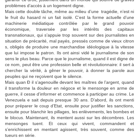
problèmes d’accès à un logement digne.
Mais cette double tâche, même au milieu d’une tragédie, n’est ni
le fruit du hasard ni un fait isolé. C’est la forme actuelle d’une
machinerie médiatique contrôlée par le grand pouvoir
économique, traversée par les intérêts des capitaux
transnationaux, qui s’appuie trop souvent sur des journalistes en
situation de précarité, mal payés, pressés comme de vieux citron
s, obligés de produire une marchandise idéologique à la vitesse
que lui impose le patron. Ils ont ainsi vidé le journalisme de son
sens le plus beau. Parce que le journalisme, quand il est digne de
ce nom, peut être une profession belle et révolutionnaire: il sert à
chercher la vérité, à gêner le pouvoir, à donner la parole aux
peuples qui ne reçoivent que le silence.
Mais quan Đ il s’agenouille devant les maîtres de l’argent, quand
il transforme la douleur en négoce et le mensonge en arme de
guerre, il cesse d’informer et commence à participer au crime. Le
Venezuela e sait depuis presque 30 ans. D’abord, ils ont menti
pour préparer le coup d’Etat, ensuite pour justifier les sanctions,
ensuite pour blanchir les pillages, les enlèvements, les bombes et
le blocus. Maintenant, ils mentent aussi sur les décombres. Les
mensonges tuent. Et ceux qui vivent, commandent et
s’enrichissent en mentant agissent, très souvent, comme des
tueurs en série.