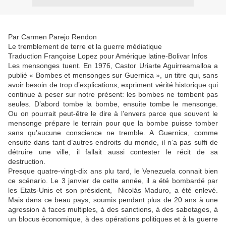
Par Carmen Parejo Rendon
Le tremblement de terre et la guerre médiatique
Traduction Françoise Lopez pour Amérique latine-Bolivar Infos
Les mensonges tuent. En 1976, Castor Uriarte Aguirreamalloa a
publié « Bombes et mensonges sur Guernica », un titre qui, sans
avoir besoin de trop d’explications, expriment vérité historique qui
continue à peser sur notre présent: les bombes ne tombent pas
seules. D’abord tombe la bombe, ensuite tombe le mensonge.
Ou on pourrait peut-être le dire à l’envers parce que souvent le
mensonge prépare le terrain pour que la bombe puisse tomber
sans qu’aucune conscience ne tremble. A Guernica, comme
ensuite dans tant d’autres endroits du monde, il n’a pas suffi de
détruire une ville, il fallait aussi contester le récit de sa
destruction.
Presque quatre-vingt-dix ans plu tard, le Venezuela connait bien
ce scénario. Le 3 janvier de cette année, il a été bombardé par
les Etats-Unis et son président, Nicolás Maduro, a été enlevé.
Mais dans ce beau pays, soumis pendant plus de 20 ans à une
agression à faces multiples, à des sanctions, à des sabotages, à
un blocus économique, à des opérations politiques et à la guerre