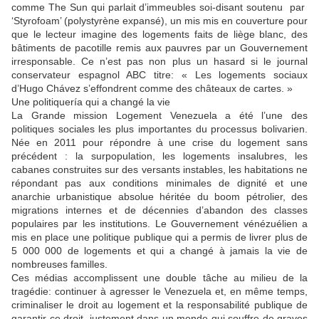
comme The Sun qui parlait d’immeubles soi-disant soutenu par
‘Styrofoam’ (polystyrène expansé), un mis mis en couverture pour
que le lecteur imagine des logements faits de liège blanc, des
bâtiments de pacotille remis aux pauvres par un Gouvernement
irresponsable. Ce n’est pas non plus un hasard si le journal
conservateur espagnol ABC titre: « Les logements sociaux
d’Hugo Chávez s’effondrent comme des châteaux de cartes. »
Une politiquería qui a changé la vie
La Grande mission Logement Venezuela a été l’une des
politiques sociales les plus importantes du processus bolivarien.
Née en 2011 pour répondre à une crise du logement sans
précédent : la surpopulation, les logements insalubres, les
cabanes construites sur des versants instables, les habitations ne
répondant pas aux conditions minimales de dignité et une
anarchie urbanistique absolue héritée du boom pétrolier, des
migrations internes et de décennies d’abandon des classes
populaires par les institutions. Le Gouvernement vénézuélien a
mis en place une politique publique qui a permis de livrer plus de
5 000 000 de logements et qui a changé à jamais la vie de
nombreuses familles.
Ces médias accomplissent une double tâche au milieu de la
tragédie: continuer à agresser le Venezuela et, en même temps,
criminaliser le droit au logement et la responsabilité publique de
garantir ce droit, justement dans un monde qui souffre de graves