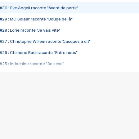
#30 : Eve Angeli raconte "Avant de partir"
#29 : MC Solaar raconte "Bouge de là"
28 : Lorie raconte "Je vais vite"
#27 : Christophe Willem raconte "Jacques a dit"
#26 : Chimène Badi raconte "Entre nous"
#25 : Indochine raconte "3e sexe"
#24 : Zaho raconte "C'est chelou"
#23 : Patrick Bruel raconte "Au café des délices"
#22 : Kyo raconte "Le chemin"
#21 : Nolwenn Leroy raconte "Cassé"
#20 : Patrick Hernandez raconte "Born to be alive"
#19 : Lorie raconte "Près de moi"