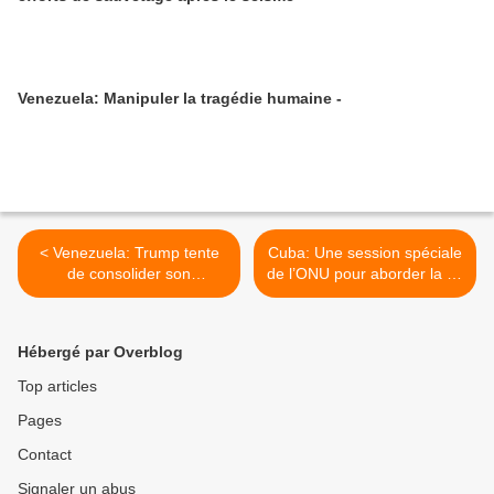
Venezuela: Manipuler la tragédie humaine -
< Venezuela: Trump tente
Cuba: Une session spéciale
de consolider son
de l’ONU pour aborder la fin
occupation en exploitant
du blocus >
une catastrophe naturelle
Hébergé par Overblog
Top articles
Pages
Contact
Signaler un abus