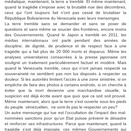
médiatique, maintenant, la terre a tremblé. Et même maintenant,
quand la tragédie s’impose avec la brutalité nue des décombres,
ceux qui l’ont toujours fait n’ont pas cessé de brutaliser la
République Bolivarienne du Venezuela avec leurs mensonges.
La terre tremble sans se demander et sans se poser de
questions et sans même se soucier des frontières, encore moins
des Gouvernements. Quand le Japon a tremblé en 2011, les
médias internationaux ont parlé pendant des années de
discipline, de dignité, de prudence et de respect face à une
tragédie qui a fait plus de 20 000 morts et disparus. Même les
analyses universitaires consacrées à la presse japonaise ont
souligné un traitement particulièrement factuel et modéré. Mais
quand le Venezuela tremble, ceux qui n’ont jamais respecté sa
souveraineté ne semblent pas non lus disposés à respecter sa
douleur. Si les autorités limitent l’accès à une zone sinistrée, si on
empêche de faire des photos à certains endroits, si on cherche à
éviter que la mort devienne une marchandise visuelle, la
suspicion est déjà écrite avant que quoi que ce soit soit prouvé.
Même maintenant, alors que la terre s’est ouverte sous les pieds
du peuple vénézuélien, ne vont-ils pas le respecter un peu?
Un autre mensonge qui tue est l’occultation de l’impact des mal-
nommées sanctions pour qu’un Etat puisse prévenir le désastre
et renforcer ses infrastructures. Parce que maintenant, quand la
tragédie s’est déjà imposée, ces mêmes Gouvernements qui