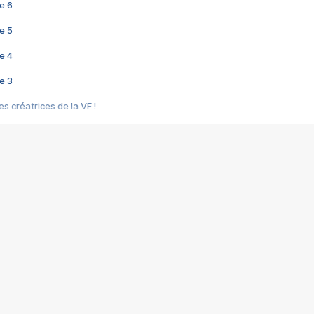
e 6
e 5
e 4
e 3
s créatrices de la VF !
e 2
e 1
e Mektoub My Love arrive enfin ! Rencontre avec Shaïn Boumedine et Sal
i : après Toni en famille
elle réalise le bouleversant Dites lui que je l'aime
ais ! Rencontre autour de Vie privée de Rebecca Zlotowski
 de Marguerite, Grave... Rencontre avec Ella Rumpf
 Les Rêveurs, un film intime sur la santé mentale