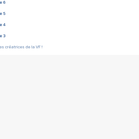
e 6
e 5
e 4
e 3
s créatrices de la VF !
e 2
e 1
e Mektoub My Love arrive enfin ! Rencontre avec Shaïn Boumedine et Sal
i : après Toni en famille
elle réalise le bouleversant Dites lui que je l'aime
ais ! Rencontre autour de Vie privée de Rebecca Zlotowski
 de Marguerite, Grave... Rencontre avec Ella Rumpf
 Les Rêveurs, un film intime sur la santé mentale