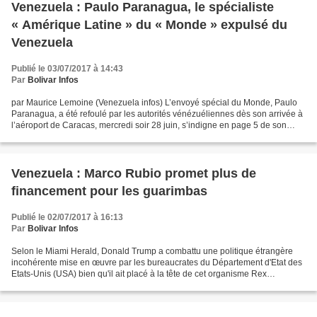
Venezuela : Paulo Paranagua, le spécialiste
« Amérique Latine » du « Monde » expulsé du
Venezuela
Publié le 03/07/2017 à 14:43
Par
Bolivar Infos
par Maurice Lemoine (Venezuela infos) L’envoyé spécial du Monde, Paulo
Paranagua, a été refoulé par les autorités vénézuéliennes dès son arrivée à
l’aéroport de Caracas, mercredi soir 28 juin, s’indigne en page 5 de son
édition du 30 juin 2017, le directeur...
Venezuela : Marco Rubio promet plus de
financement pour les guarimbas
Publié le 02/07/2017 à 16:13
Par
Bolivar Infos
Selon le Miami Herald, Donald Trump a combattu une politique étrangère
incohérente mise en œuvre par les bureaucrates du Département d'Etat des
Etats-Unis (USA) bien qu'il ait placé à la tête de cet organisme Rex
Tillerson,il y a encore peu de temps le...