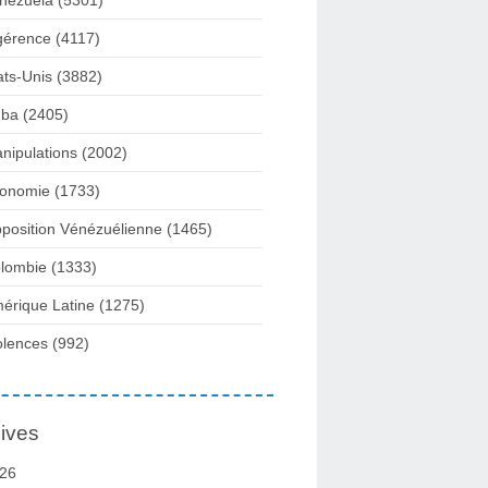
nezuela
(5301)
gérence
(4117)
ats-Unis
(3882)
ba
(2405)
nipulations
(2002)
onomie
(1733)
position Vénézuélienne
(1465)
lombie
(1333)
érique Latine
(1275)
olences
(992)
ives
26