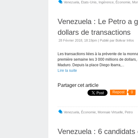
Venezuela
,
Etats-Unis
,
Ingérence
,
Économie
,
Mon
Venezuela : Le Petro a g
dollars de transactions
28 Février 2018, 18:19pm
|
Publié par Bolivar Infos
Les transactions liées à la prévente de la monn
première semaine les 3 000 millions de dollars,
Maduro. Depuis la place Diego Ibarra,...
Lire la suite
Partager cet article
Repost
0
Venezuela
,
Économie
,
Monnaie Virtuelle
,
Petro
Venezuela : 6 candidats 