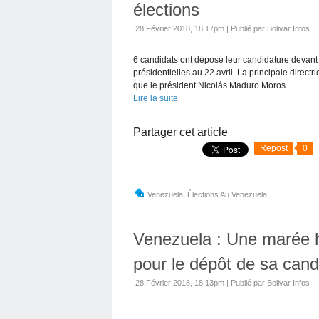
élections
28 Février 2018, 18:17pm
|
Publié par Bolivar Infos
6 candidats ont déposé leur candidature devant l
présidentielles au 22 avril. La principale direct
que le président Nicolás Maduro Moros...
Lire la suite
Partager cet article
Repost
0
Venezuela
,
Élections Au Venezuela
Venezuela : Une marée
pour le dépôt de sa cand
28 Février 2018, 18:13pm
|
Publié par Bolivar Infos