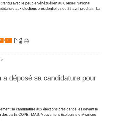
st rendu avec le peuple vénézuélien au Conseil National
didature aux élections présidentielles du 22 avril prochain. La
t
0
ro
n a déposé sa candidature pour
lement sa candidature aux élections présidentielles devant le
ien des partis COPEI, MAS, Mouvement Ecologiste et Avancée
.