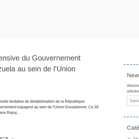
fensive du Gouvernement
uela au sein de l'Union
News
Abonne
article
Email
lle tentative de déstabilisation de la République
vernement espagnol au sein de l'Union Européenne. Ce 26
no Rajoy,...
Caté