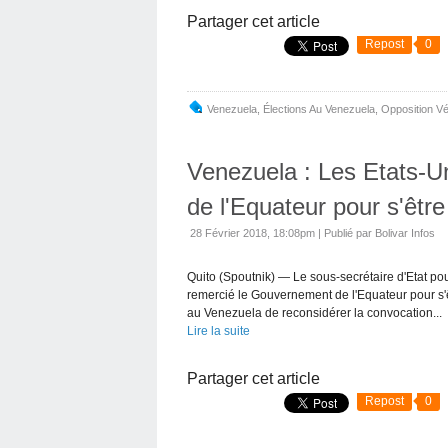
Partager cet article
Repost
0
Venezuela
,
Élections Au Venezuela
,
Opposition V
Venezuela : Les Etats-U
de l'Equateur pour s'êtr
28 Février 2018, 18:08pm
|
Publié par Bolivar Infos
Quito (Spoutnik) — Le sous-secrétaire d'Etat po
remercié le Gouvernement de l'Equateur pour s'
au Venezuela de reconsidérer la convocation...
Lire la suite
Partager cet article
Repost
0