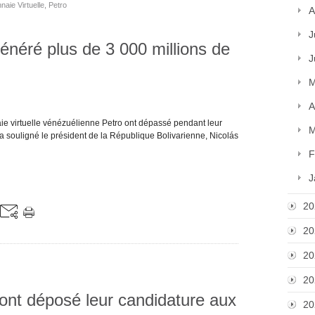
naie Virtuelle
,
Petro
A
J
énéré plus de 3 000 millions de
J
M
A
aie virtuelle vénézuélienne Petro ont dépassé pendant leur
M
 a souligné le président de la République Bolivarienne, Nicolás
F
J
20
20
20
20
ont déposé leur candidature aux
20