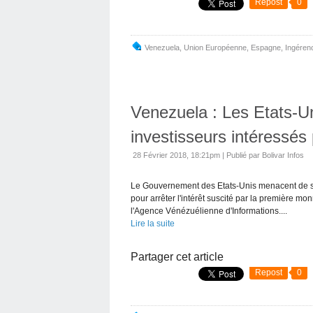
Repost
0
Venezuela
,
Union Européenne
,
Espagne
,
Ingéren
Venezuela : Les Etats-U
investisseurs intéressés 
28 Février 2018, 18:21pm
|
Publié par Bolivar Infos
Le Gouvernement des Etats-Unis menacent de san
pour arrêter l'intérêt suscité par la première m
l'Agence Vénézuélienne d'Informations....
Lire la suite
Partager cet article
Repost
0