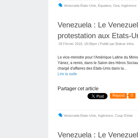
Venezuela-Etats-Unis
,
Equateur
,
Oea
,
Ingérence
Venezuela : Le Venezuel
protestation aux Etats-U
28 Février 2018, 18:06pm
|
Publié par Bolivar Infos
Le vice-ministre pour l'Amérique Latine du Mini
Yánez, a remis, dans le Salon des Héros Sociau
chargé d'affaires des Etats-Unis dans la...
Lire la suite
Partager cet article
Repost
0
Venezuela-Etats-Unis
,
Ingérence
,
Coup D'etat
Venezuela : Le Venezuela