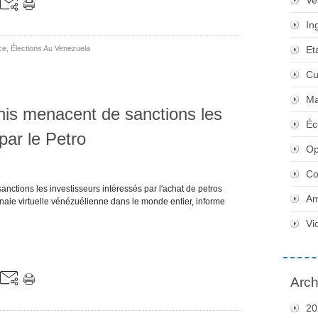
Ve
In
ce
,
Élections Au Venezuela
Et
Cu
Ma
nis menacent de sanctions les
Éc
par le Petro
Op
Co
ctions les investisseurs intéressés par l'achat de petros
Am
onnaie virtuelle vénézuélienne dans le monde entier, informe
Vi
Arch
20