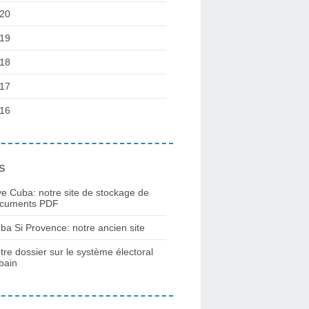
20
19
18
17
16
s
ve Cuba: notre site de stockage de
cuments PDF
ba Si Provence: notre ancien site
tre dossier sur le système électoral
bain