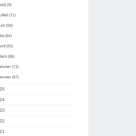
oût
(9)
uillet
(71)
uin
(58)
ai
(64)
vril
(55)
ars
(86)
évrier
(73)
anvier
(87)
25
24
23
22
21