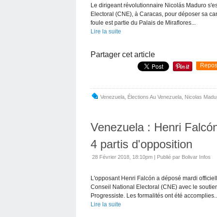
Le dirigeant révolutionnaire Nicolás Maduro s'e
Electoral (CNE), à Caracas, pour déposer sa can
foule est partie du Palais de Miraflores...
Lire la suite
Partager cet article
Repos
Venezuela
,
Élections Au Venezuela
,
Nicolas Madu
Venezuela : Henri Falcó
4 partis d'opposition
28 Février 2018, 18:10pm
|
Publié par Bolivar Infos
L'opposant Henri Falcón a déposé mardi officiel
Conseil National Electoral (CNE) avec le sout
Progressiste. Les formalités ont été accomplies..
Lire la suite