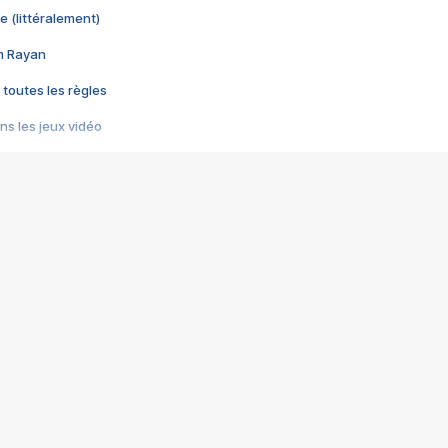
e (littéralement)
im Rayan
 toutes les règles
s les jeux vidéo
us choquant de Rockstar ? - Le scandale BULLY
e plus moche de Steam
du RÊVE tourne au CAUCHEMAR
pendant 8 heures
it… à tort
umiliés par un jeu vidéo
ire - Final Fantasy 8
ti un empire - Age of Empires