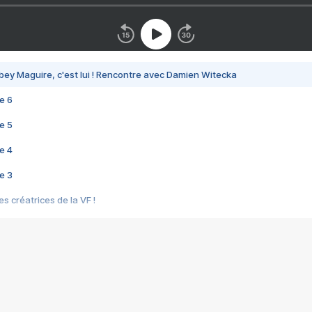
bey Maguire, c'est lui ! Rencontre avec Damien Witecka
e 6
e 5
e 4
e 3
s créatrices de la VF !
e 2
e 1
e Mektoub My Love arrive enfin ! Rencontre avec Shaïn Boumedine et Sal
i : après Toni en famille