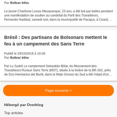
Par
Bolivar Infos
Le jeune Charlione Lessa Albuquerque, 23 ans, a été tué par balles pendant
une manifestation de soutien au candidat du Parti des Travailleurs,
Fernando Haddad, samedi soir, dans la municipalité de Pacajus, à Ceará,
dans le nord-ouest du Brésil. Cette...
Brésil : Des partisans de Bolsonaro mettent le
feu à un campement des Sans Terre
Publié le 29/10/2018 à 10:40
Par
Bolivar Infos
Par Lu Sudré Le campement Sebastián Billar, du Mouvement des
Travailleurs Ruraux Sans Terre (MST), située à la lisière de la BR-262, près
de Dos Hermanos del Buriti, dans le Mato Grosso du Sud a été l'objet d'un
incendie criminel dans la nuit de samedi,...
Page suivante >
Hébergé par Overblog
Top articles