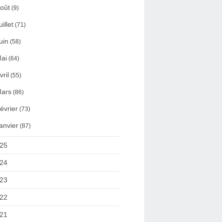
oût
(9)
uillet
(71)
uin
(58)
ai
(64)
vril
(55)
ars
(86)
évrier
(73)
anvier
(87)
25
24
23
22
21