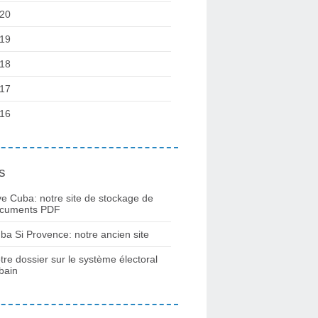
20
19
18
17
16
s
ve Cuba: notre site de stockage de
cuments PDF
ba Si Provence: notre ancien site
tre dossier sur le système électoral
bain