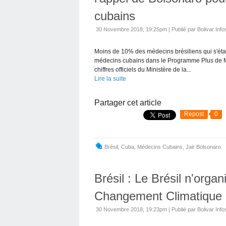
cubains
30 Novembre 2018, 19:25pm
|
Publié par Bolivar Info
Moins de 10% des médecins brésiliens qui s'étaie
médecins cubains dans le Programme Plus de Méde
chiffres officiels du Ministère de la...
Lire la suite
Partager cet article
Repost
0
Brésil
,
Cuba
,
Médecins Cubains
,
Jair Bolsonaro
Brésil : Le Brésil n'orga
Changement Climatique 
30 Novembre 2018, 19:23pm
|
Publié par Bolivar Info