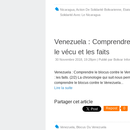
Nicaragua
,
Action De Solidarité Bolivarienne
,
Etat
Solidarité Avec Le Nicaragua
Venezuela : Comprendre 
le vécu et les faits
30 Novembre 2018, 19:28pm
|
Publié par Bolivar Info
Venezuela : Comprendre le blocus contre le Ven
: les faits. (2/2) La chronologie qui suit nous p
comprendre le blocus contre le Venezuela...
Lire la suite
Partager cet article
Repost
0
Venezuela
,
Blocus Du Venezuela