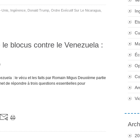
Ve
s-Unis
,
Ingérence
,
Donald Trump
,
Ordre Exécutif Sur Le Nicaragua
,
In
Et
Cu
le blocus contre le Venezuela :
Ma
Éc
s
Op
Co
ezuela : le vécu et les faits par Romain Migus Deuxième partie
ermet de répondre à trois questions essentielles pour
Am
Vi
Arch
20