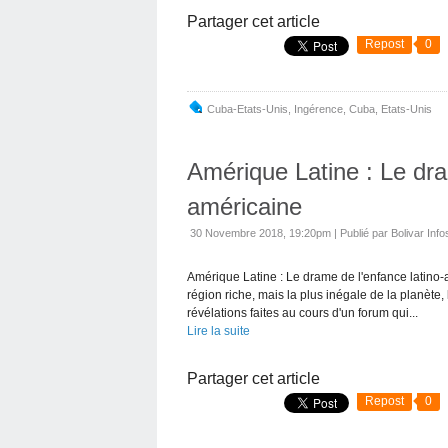
Partager cet article
Repost
0
Cuba-Etats-Unis
,
Ingérence
,
Cuba
,
Etats-Unis
Amérique Latine : Le dra
américaine
30 Novembre 2018, 19:20pm
|
Publié par Bolivar Info
Amérique Latine : Le drame de l'enfance latino
région riche, mais la plus inégale de la planèt
révélations faites au cours d'un forum qui...
Lire la suite
Partager cet article
Repost
0