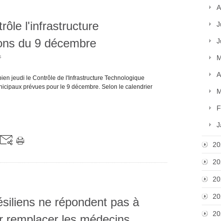
A
ôle l'infrastructure
J
ions du 9 décembre
J
s
M
A
en jeudi le Contrôle de l'Infrastructure Technologique
unicipaux prévues pour le 9 décembre. Selon le calendrier
M
F
J
20
20
20
20
ésiliens ne répondent pas à
20
ur remplacer les médecins