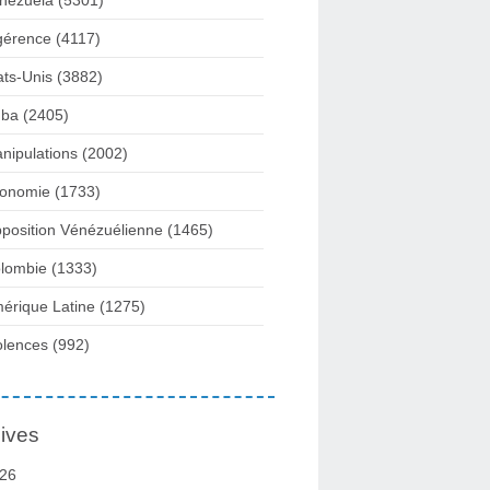
nezuela
(5301)
gérence
(4117)
ats-Unis
(3882)
ba
(2405)
nipulations
(2002)
onomie
(1733)
position Vénézuélienne
(1465)
lombie
(1333)
érique Latine
(1275)
olences
(992)
ives
26