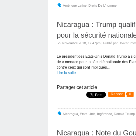
Amérique Latine
,
Droits De L'homme
Nicaragua : Trump quali
pour la sécurité national
29 Novembre 2018, 17:47pm
|
Publié par Bolivar Info
Le président des Etats-Unis Donald Trump a sign
de « menace pour la sécurité nationale des Etats
contre ceux qui sont impliqués...
Lire la suite
Partager cet article
Repost
0
Nicaragua
,
Etats-Unis
,
Ingérence
,
Donald Trump
Nicaragua : Note du Gou