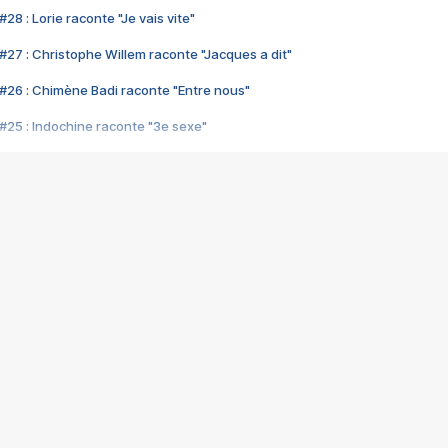
28 : Lorie raconte "Je vais vite"
#27 : Christophe Willem raconte "Jacques a dit"
#26 : Chimène Badi raconte "Entre nous"
#25 : Indochine raconte "3e sexe"
#24 : Zaho raconte "C'est chelou"
#23 : Patrick Bruel raconte "Au café des délices"
#22 : Kyo raconte "Le chemin"
#21 : Nolwenn Leroy raconte "Cassé"
#20 : Patrick Hernandez raconte "Born to be alive"
#19 : Lorie raconte "Près de moi"
#18 : Michael Jones raconte "A nos actes manqués" (avec Jean-Jacque
#17 : Khaled raconte "Aïcha"