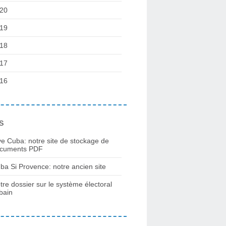
20
19
18
17
16
s
ve Cuba: notre site de stockage de
cuments PDF
ba Si Provence: notre ancien site
tre dossier sur le système électoral
bain