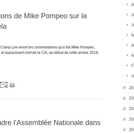
A
ions de Mike Pompeo sur la
J
ela
J
M
A
ien Camp Lee revoit les commentaires qu'a fait Mike Pompeo,
 et auparavant chef de la CIA, au début de cette année 2019,
M
F
J
20
20
20
20
oudre l'Assemblée Nationale dans
20