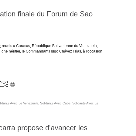
ration finale du Forum de Sao
, réunis à Caracas, République Bolivarienne du Venezuela,
digne héritier, le Commandant Hugo Chávez Frías, à l'occasion
lidarité Avec Le Venezuela
,
Solidarité Avec Cuba
,
Solidarité Avec Le
carra propose d'avancer les