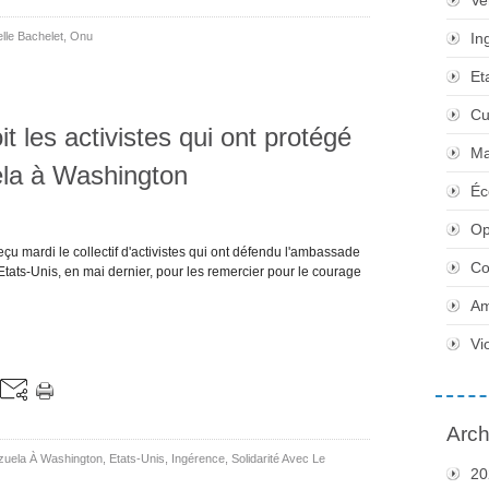
Ve
lle Bachelet
,
Onu
In
Et
Cu
 les activistes qui ont protégé
Ma
la à Washington
Éc
Op
u mardi le collectif d'activistes qui ont défendu l'ambassade
Co
tats-Unis, en mai dernier, pour les remercier pour le courage
Am
Vi
Arch
uela À Washington
,
Etats-Unis
,
Ingérence
,
Solidarité Avec Le
20