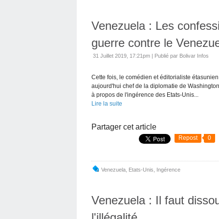
Venezuela : Les confess
guerre contre le Venezu
31 Juillet 2019, 17:21pm
|
Publié par Bolivar Infos
Cette fois, le comédien et éditorialiste étasun
aujourd'hui chef de la diplomatie de Washington
à propos de l'ingérence des Etats-Unis...
Lire la suite
Partager cet article
Repost
0
Venezuela
,
Etats-Unis
,
Ingérence
Venezuela : Il faut diss
l'illégalité