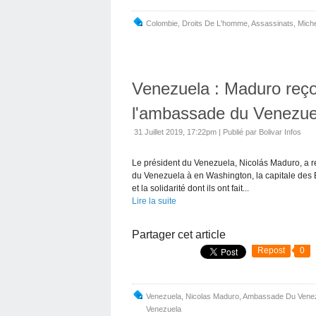
Colombie
,
Droits De L'homme
,
Assassinats
,
Miche
Venezuela : Maduro reçoit
l'ambassade du Venezue
31 Juillet 2019, 17:22pm
|
Publié par Bolivar Infos
Le président du Venezuela, Nicolás Maduro, a reç
du Venezuela à en Washington, la capitale des E
et la solidarité dont ils ont fait...
Lire la suite
Partager cet article
Repost
0
Venezuela
,
Nicolas Maduro
,
Ambassade Du Venez
Venezuela