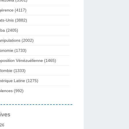
nezuela
(5301)
gérence
(4117)
ats-Unis
(3882)
ba
(2405)
nipulations
(2002)
onomie
(1733)
position Vénézuélienne
(1465)
lombie
(1333)
érique Latine
(1275)
olences
(992)
ives
26