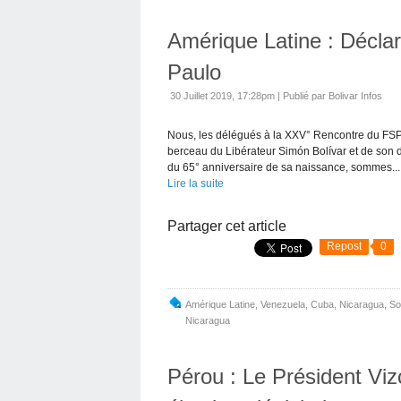
Amérique Latine : Décla
Paulo
30 Juillet 2019, 17:28pm
|
Publié par Bolivar Infos
Nous, les délégués à la XXV° Rencontre du FSP
berceau du Libérateur Simón Bolívar et de son 
du 65° anniversaire de sa naissance, sommes...
Lire la suite
Partager cet article
Repost
0
Amérique Latine
,
Venezuela
,
Cuba
,
Nicaragua
,
So
Nicaragua
Pérou : Le Président Viz