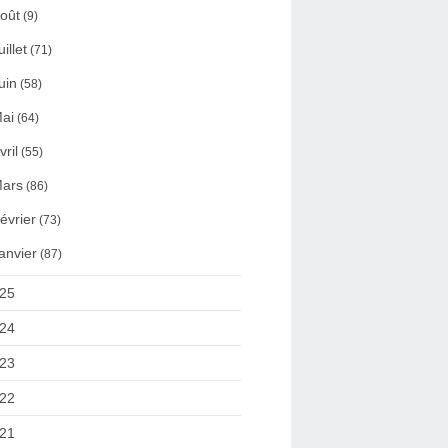
oût
(9)
uillet
(71)
uin
(58)
ai
(64)
vril
(55)
ars
(86)
évrier
(73)
anvier
(87)
25
24
23
22
21