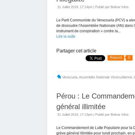
31 Juillet 2019, 17:14pm
|
Publié par Bolivar Infos
Le Parti Communiste du Venezuela (PCV) a alert
de dissoudre l'Assemblée Nationale (AN) dans l'i
instrument de conspiration » contre la...
Lire la suite
Partager cet article
Repost
0
Venezuela
,
Assemblée Nationale Vénézuélienne
,
Pérou : Le Commandeme
général illimitée
31 Juillet 2019, 17:13pm
|
Publié par Bolivar Infos
Le Commandement de Lutte Populaire pour la D
grève général illimitée pour lundi prochain, en p