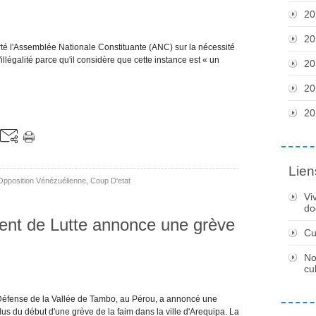
20
20
é l'Assemblée Nationale Constituante (ANC) sur la nécessité
llégalité parce qu'il considère que cette instance est « un
20
20
20
Lien
Opposition Vénézuélienne
,
Coup D'etat
Vi
do
nt de Lutte annonce une grève
Cu
No
cu
éfense de la Vallée de Tambo, au Pérou, a annoncé une
lus du début d'une grève de la faim dans la ville d'Arequipa. La