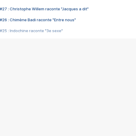
#27 : Christophe Willem raconte "Jacques a dit"
#26 : Chimène Badi raconte "Entre nous"
#25 : Indochine raconte "3e sexe"
#24 : Zaho raconte "C'est chelou"
#23 : Patrick Bruel raconte "Au café des délices"
#22 : Kyo raconte "Le chemin"
#21 : Nolwenn Leroy raconte "Cassé"
#20 : Patrick Hernandez raconte "Born to be alive"
#19 : Lorie raconte "Près de moi"
#18 : Michael Jones raconte "A nos actes manqués" (avec Jean-Jacque
#17 : Khaled raconte "Aïcha"
#16 : Corneille raconte "Parce qu'on vient de loin"