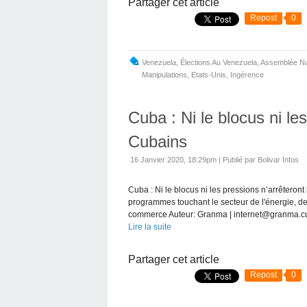
Partager cet article
Repost
0
Venezuela
,
Élections Au Venezuela
,
Assemblée Na
Manipulations
,
Etats-Unis
,
Ingérence
Cuba : Ni le blocus ni le
Cubains
16 Janvier 2020, 18:29pm
|
Publié par Bolivar Infos
Cuba : Ni le blocus ni les pressions n’arrêtero
programmes touchant le secteur de l'énergie, des
commerce Auteur: Granma | internet@granma.cu
Lire la suite
Partager cet article
Repost
0