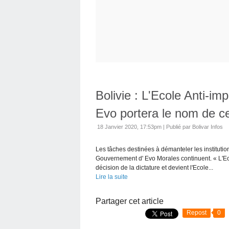
Bolivie : L'Ecole Anti-im
Evo portera le nom de c
18 Janvier 2020, 17:53pm
|
Publié par Bolivar Infos
Les tâches destinées à démanteler les institutio
Gouvernement d' Evo Morales continuent. « L'Eco
décision de la dictature et devient l'Ecole...
Lire la suite
Partager cet article
Repost
0