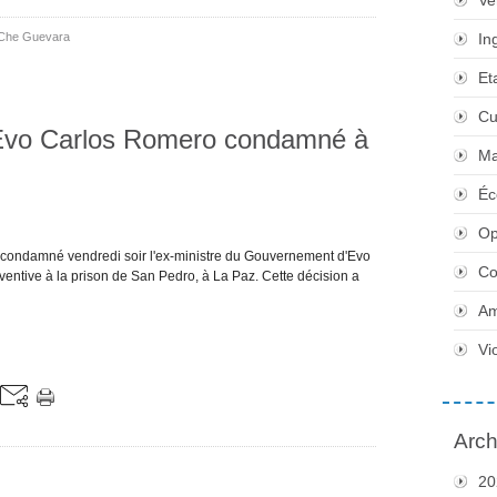
Ve
Che Guevara
In
Et
Cu
 d'Evo Carlos Romero condamné à
Ma
Éc
Op
a condamné vendredi soir l'ex-ministre du Gouvernement d'Evo
Co
entive à la prison de San Pedro, à La Paz. Cette décision a
Am
Vi
Arch
20