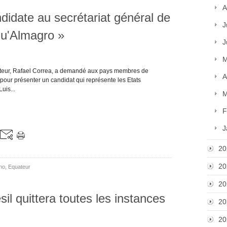
A
didate au secrétariat général de
J
qu'Almagro »
J
M
ateur, Rafael Correa, a demandé aux pays membres de
A
r pour présenter un candidat qui représente les Etats
uis...
M
F
J
20
20
no
,
Equateur
20
il quittera toutes les instances
20
20