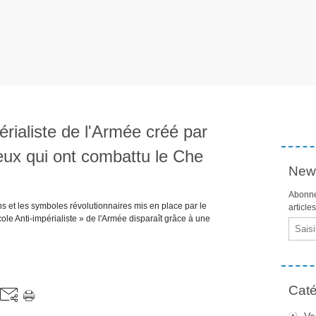
périaliste de l'Armée créé par
eux qui ont combattu le Che
News
Abonne
ns et les symboles révolutionnaires mis en place par le
article
le Anti-impérialiste » de l'Armée disparaît grâce à une
Email
Caté