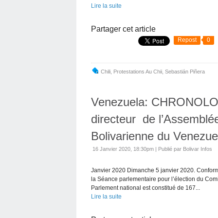
Lire la suite
Partager cet article
Repost
0
Chili
,
Protestations Au Chii
,
Sebastián Piñera
Venezuela: CHRONOLOG
directeur de l’Assemblé
Bolivarienne du Venezu
16 Janvier 2020, 18:30pm
|
Publié par Bolivar Infos
Janvier 2020 Dimanche 5 janvier 2020. Conformém
la Séance parlementaire pour l’élection du Comi
Parlement national est constitué de 167...
Lire la suite