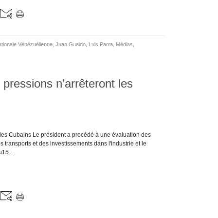
tionale Vénézuélienne
,
Juan Guaido
,
Luis Parra
,
Médias
,
s pressions n’arrêteront les
nt les Cubains Le président a procédé à une évaluation des
 transports et des investissements dans l'industrie et le
15...