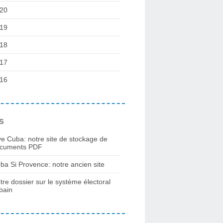
20
19
18
17
16
s
ve Cuba: notre site de stockage de
cuments PDF
ba Si Provence: notre ancien site
tre dossier sur le système électoral
bain