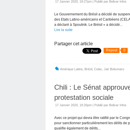
17 Janvier 2020, 18:27pm
|
Publié par Bolivar Infos
Le Gouvernement du Brésil a décidé de suspendr
des Etats Latino-américains et Caribéens (CELAC
a déclaré à Spoutnik. Le Brésil « a décidé...
Lire la suite
Partager cet article
Repost
0
Amérique Latine
,
Brésil
,
Celac
,
Jair Bolsonaro
Chili : Le Sénat approuve 
protestation sociale
17 Janvier 2020, 18:26pm
|
Publié par Bolivar Infos
Avec ce projet qui devra être ratifié par le Con
pour sanctionner particulièrement les délits de 
qualifie également de délits...