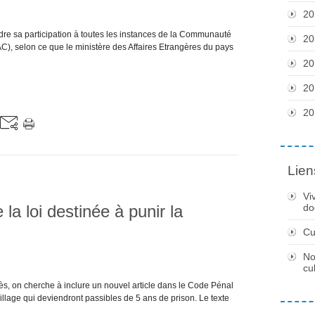
20
e sa participation à toutes les instances de la Communauté
20
), selon ce que le ministère des Affaires Etrangères du pays
20
20
20
Lien
Vi
la loi destinée à punir la
do
Cu
No
cu
grès, on cherche à inclure un nouvel article dans le Code Pénal
pillage qui deviendront passibles de 5 ans de prison. Le texte