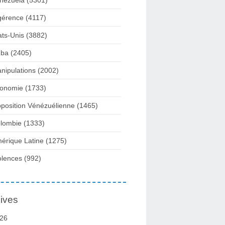
nezuela
(5301)
gérence
(4117)
ats-Unis
(3882)
ba
(2405)
nipulations
(2002)
onomie
(1733)
position Vénézuélienne
(1465)
lombie
(1333)
érique Latine
(1275)
olences
(992)
ives
26