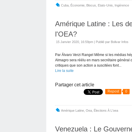
Cuba
,
Économie
,
Blocus
,
Etats-Unis
,
Ingérence
Amérique Latine : Les de
l'OEA?
15 Janvier 2020, 16:59pm
|
Publié par Bolivar Infos
Par Álvaro Verzi Rangel Même si les médias hé
Almagro sera réélu en mars secrétaire général 
critiques que son action a suscitées font...
Lire la suite
Partager cet article
Repost
0
Amérique Latine
,
Oea
,
Élections À L'oea
Venezuela : Le Gouvern