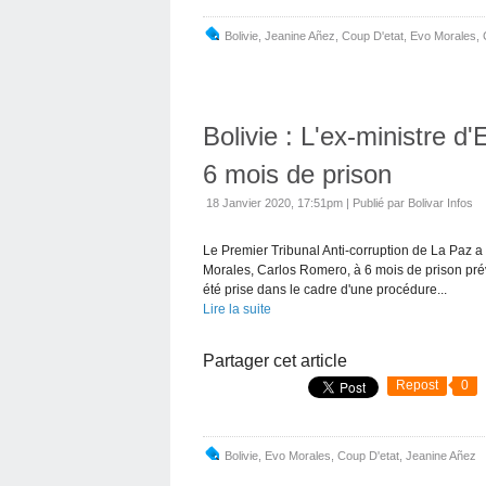
Bolivie
,
Jeanine Añez
,
Coup D'etat
,
Evo Morales
,
Bolivie : L'ex-ministre
6 mois de prison
18 Janvier 2020, 17:51pm
|
Publié par Bolivar Infos
Le Premier Tribunal Anti-corruption de La Paz 
Morales, Carlos Romero, à 6 mois de prison prév
été prise dans le cadre d'une procédure...
Lire la suite
Partager cet article
Repost
0
Bolivie
,
Evo Morales
,
Coup D'etat
,
Jeanine Añez