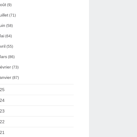
oût
(9)
uillet
(71)
uin
(58)
ai
(64)
vril
(55)
ars
(86)
évrier
(73)
anvier
(87)
25
24
23
22
21