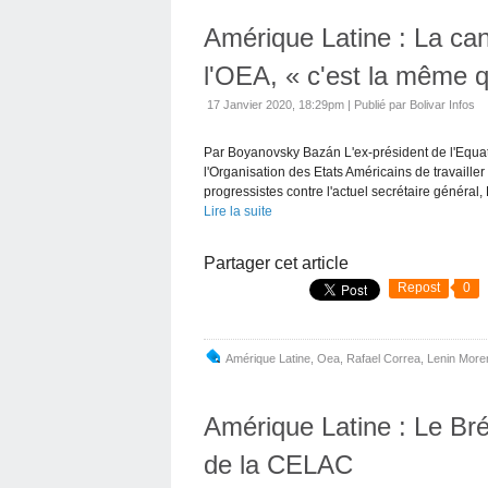
Amérique Latine : La can
l'OEA, « c'est la même 
17 Janvier 2020, 18:29pm
|
Publié par Bolivar Infos
Par Boyanovsky Bazán L'ex-président de l'Equ
l'Organisation des Etats Américains de travaille
progressistes contre l'actuel secrétaire général, L
Lire la suite
Partager cet article
Repost
0
Amérique Latine
,
Oea
,
Rafael Correa
,
Lenin More
Amérique Latine : Le Brés
de la CELAC