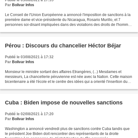
Publié le 03/08/2021 à 17:35
Par
Bolivar Infos
Le Conseil de l'Union Européenne a annoncé l'imposition de sanctions à la
première dame et vice-présidente du Nicaragua, Rosario Murillo, et 7
personnes soi-disant impliquées dans des violations des droits de l'homme.
« Le Conseil a imposé des restrictions...
Pérou : Discours du chancelier Héctor Béjar
Publié le 03/08/2021 à 17:32
Par
Bolivar Infos
Monsieur le ministre sortant des affaires Etrangères, (...) Mesdames et
messieurs, La chancellerie péruvienne est née avec la Nation. Cette maison
bicentenaire a été l'école et le centre des idées qui a orienté l'insertion du
Pérou dans le monde il y...
Cuba : Biden impose de nouvelles sanctions
Publié le 02/08/2021 à 17:20
Par
Bolivar Infos
Washington a annoncé vendredi plus de sanctions contre Cuba tandis que
le président Joe Biden doit rencontrer des représentants de la droite