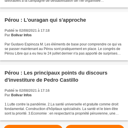
favorables à la campagne de déstabilisation de l'île organisée
principalement depuis Miami, Floride. Le Bureau...
Pérou : L'ouragan qui s'approche
Publié le 02/08/2021 à 17:18
Par
Bolivar Infos
Par Gustavo Espinoza M. Les éléments de base pour comprendre ce qui va
se passer maintenant au Pérou sont pratiquement en place. Le congrès de
Pérou Libre qui a eu lieu le 24 juillet dernier n'a pas apporté de surprises
mais des confirmations. On a affirmé...
Pérou : Les principaux points du discours
d'investiture de Pedro Castillo
Publié le 02/08/2021 à 17:16
Par
Bolivar Infos
1.Lutte contre la pandémie. 2.La santé universelle et gratuite comme droit
fondamental. Construction d'hôpitaux spécialisés. La santé et le bien-être
sont la priorité. 3.Economie : en respectant la propriété péruvienne, une
leilleure distribution des...