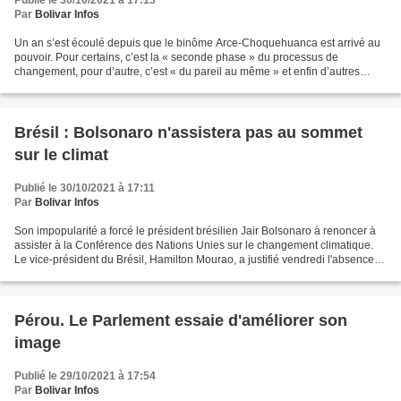
Publié le 30/10/2021 à 17:13
Par
Bolivar Infos
Un an s’est écoulé depuis que le binôme Arce-Choquehuanca est arrivé au
pouvoir. Pour certains, c’est la « seconde phase » du processus de
changement, pour d’autre, c’est « du pareil au même » et enfin d’autres
pensent que c’est l’occasion de revenir...
Brésil : Bolsonaro n'assistera pas au sommet
sur le climat
Publié le 30/10/2021 à 17:11
Par
Bolivar Infos
Son impopularité a forcé le président brésilien Jair Bolsonaro à renoncer à
assister à la Conférence des Nations Unies sur le changement climatique.
Le vice-président du Brésil, Hamilton Mourao, a justifié vendredi l'absence
de Bolsonaro à Conférence...
Pérou. Le Parlement essaie d'améliorer son
image
Publié le 29/10/2021 à 17:54
Par
Bolivar Infos