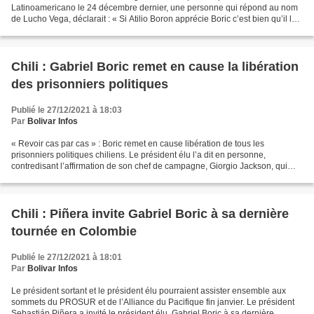
Latinoamericano le 24 décembre dernier, une personne qui répond au nom
de Lucho Vega, déclarait : « Si Atilio Boron apprécie Boric c’est bien qu’il le
dise mais qu’il ne nous dise pas...
Chili : Gabriel Boric remet en cause la libération
des prisonniers politiques
Publié le 27/12/2021 à 18:03
Par
Bolivar Infos
« Revoir cas par cas » : Boric remet en cause libération de tous les
prisonniers politiques chiliens. Le président élu l’a dit en personne,
contredisant l’affirmation de son chef de campagne, Giorgio Jackson, qui
avait affirmé que les accusations réalisées...
Chili : Piñera invite Gabriel Boric à sa dernière
tournée en Colombie
Publié le 27/12/2021 à 18:01
Par
Bolivar Infos
Le président sortant et le président élu pourraient assister ensemble aux
sommets du PROSUR et de l’Alliance du Pacifique fin janvier. Le président
Sebastián Piñera a invité le président élu, Gabriel Boric à sa dernière