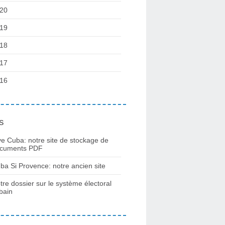
20
19
18
17
16
s
ve Cuba: notre site de stockage de
cuments PDF
ba Si Provence: notre ancien site
tre dossier sur le système électoral
bain