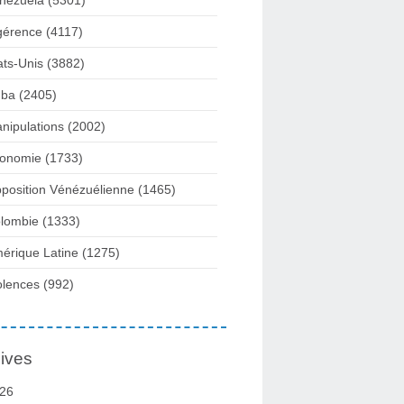
nezuela
(5301)
gérence
(4117)
ats-Unis
(3882)
ba
(2405)
nipulations
(2002)
onomie
(1733)
position Vénézuélienne
(1465)
lombie
(1333)
érique Latine
(1275)
olences
(992)
ives
26