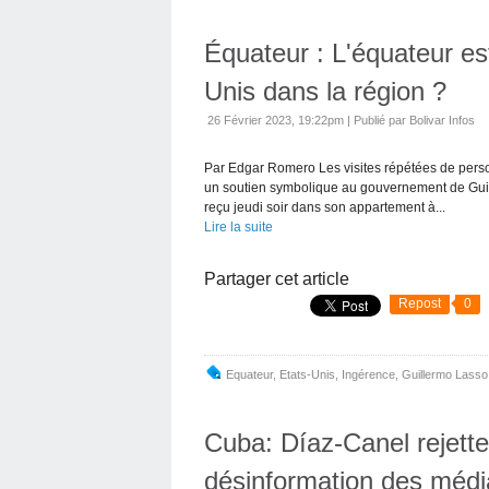
Équateur : L'équateur est-
Unis dans la région ?
26 Février 2023, 19:22pm
|
Publié par Bolivar Infos
Par Edgar Romero Les visites répétées de person
un soutien symbolique au gouvernement de Guill
reçu jeudi soir dans son appartement à...
Lire la suite
Partager cet article
Repost
0
Equateur
,
Etats-Unis
,
Ingérence
,
Guillermo Lasso
Cuba: Díaz-Canel rejett
désinformation des médi