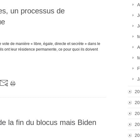
A
les, un processus de
J
ue
J
M
e vote de manière « libre, égale, directe et secrète » dans le
A
 ils ont leur résidence permanente, ce pour quoi ils doivent
M
F
J
20
20
20
 la fin du blocus mais Biden
20
20