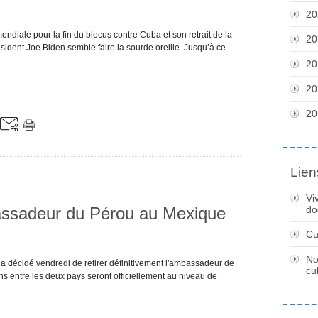
20
diale pour la fin du blocus contre Cuba et son retrait de la
20
ésident Joe Biden semble faire la sourde oreille. Jusqu’à ce
20
20
20
Lien
Vi
bassadeur du Pérou au Mexique
do
Cu
No
a décidé vendredi de retirer définitivement l'ambassadeur de
cu
ns entre les deux pays seront officiellement au niveau de