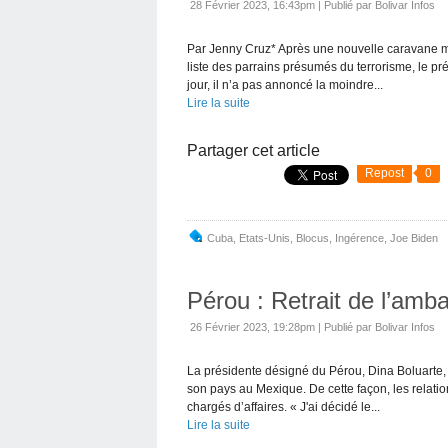
28 Février 2023, 16:43pm
|
Publié par Bolivar Infos
Par Jenny Cruz* Après une nouvelle caravane mon
liste des parrains présumés du terrorisme, le pr
jour, il n’a pas annoncé la moindre...
Lire la suite
Partager cet article
Repost
0
Cuba
,
Etats-Unis
,
Blocus
,
Ingérence
,
Joe Biden
Pérou : Retrait de l’am
26 Février 2023, 19:28pm
|
Publié par Bolivar Infos
La présidente désigné du Pérou, Dina Boluarte, 
son pays au Mexique. De cette façon, les relatio
chargés d’affaires. « J'ai décidé le...
Lire la suite