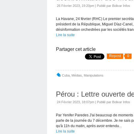
26 Février 2023, 19:20pm
|
Publié par Bolivar Infos
La Havane, 24 février (RHC) Le premier secréta
président de la République, Miguel Díaz-Canel, a
désinformation orchestrées par les sociétés tran
Lire la suite
Partager cet article
Repost
0
Cuba
,
Médias
,
Manipulations
Pérou : Lettre ouverte de 
24 Février 2023, 18:07pm
|
Publié par Bolivar Infos
Par Yenifer Paredes J'ai beaucoup de moments gr
parle de la journée du 7 décembre. Je ne sais 
qu'à 11h du matin, après avoir entendu...
Lire la suite