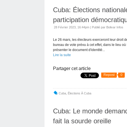
Cuba: Élections nationa
participation démocratiq
28 Février 2023, 16:44pm
|
Publié par Bolivar Infos
Le 26 mars, les électeurs exerceront leur droit d
bureau de vote prévu à cet effet, dans le lieu où
présenter le document d'identité...
Lire la suite
Partager cet article
Repost
0
Cuba
,
Élections À Cuba
Cuba: Le monde demande
fait la sourde oreille