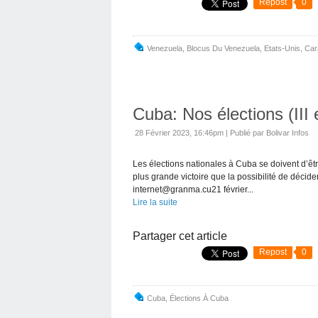
Repost
0
Venezuela
,
Blocus Du Venezuela
,
Etats-Unis
,
Car
Cuba: Nos élections (III e
28 Février 2023, 16:46pm
|
Publié par Bolivar Infos
Les élections nationales à Cuba se doivent d’êtr
plus grande victoire que la possibilité de décide
internet@granma.cu21 février...
Lire la suite
Partager cet article
Repost
0
Cuba
,
Élections À Cuba