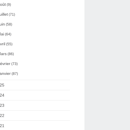
oût
(9)
uillet
(71)
uin
(58)
ai
(64)
vril
(55)
ars
(86)
évrier
(73)
anvier
(87)
25
24
23
22
21