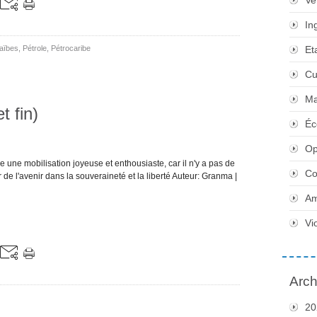
Ve
In
aïbes
,
Pétrole
,
Pétrocaribe
Et
Cu
Ma
t fin)
Éc
Op
e une mobilisation joyeuse et enthousiaste, car il n'y a pas de
Co
r de l'avenir dans la souveraineté et la liberté Auteur: Granma |
Am
Vi
Arch
20