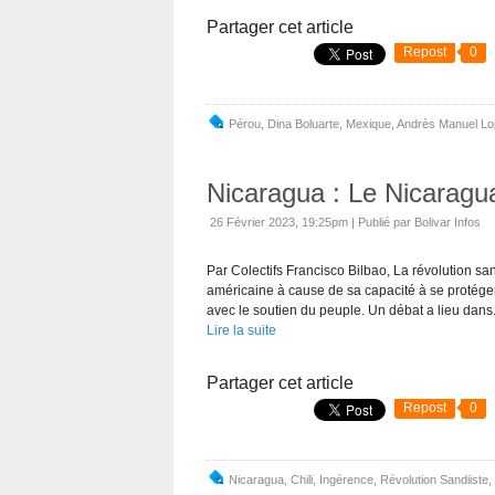
Partager cet article
Repost
0
Pérou
,
Dina Boluarte
,
Mexique
,
Andrès Manuel Lo
Nicaragua : Le Nicaragu
26 Février 2023, 19:25pm
|
Publié par Bolivar Infos
Par Colectifs Francisco Bilbao, La révolution sa
américaine à cause de sa capacité à se protége
avec le soutien du peuple. Un débat a lieu dans.
Lire la suite
Partager cet article
Repost
0
Nicaragua
,
Chili
,
Ingérence
,
Révolution Sandiiste
,