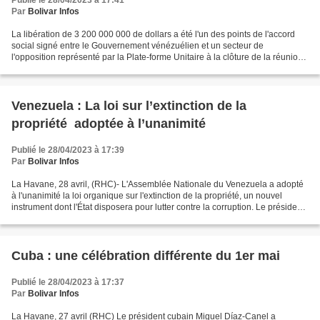
Publié le 28/04/2023 à 17:41
Par
Bolivar Infos
La libération de 3 200 000 000 de dollars a été l'un des points de l'accord
social signé entre le Gouvernement vénézuélien et un secteur de
l'opposition représenté par la Plate-forme Unitaire à la clôture de la réunion
qui a eu lieu au Mexique fin novembre...
Venezuela : La loi sur l’extinction de la
propriété adoptée à l’unanimité
Publié le 28/04/2023 à 17:39
Par
Bolivar Infos
La Havane, 28 avril, (RHC)- L'Assemblée Nationale du Venezuela a adopté
à l'unanimité la loi organique sur l'extinction de la propriété, un nouvel
instrument dont l'État disposera pour lutter contre la corruption. Le président
du Parlement, Jorge Rodríguez,...
Cuba : une célébration différente du 1er mai
Publié le 28/04/2023 à 17:37
Par
Bolivar Infos
La Havane, 27 avril (RHC) Le président cubain Miguel Díaz-Canel a