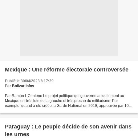
Mexique : Une réforme électorale controversée
Publié le 30/04/2023 à 17:29
Par
Bolivar Infos
Par Ramón I. Centeno Le projet politique qui gouverne actuellement au
Mexique est très loin de la gauche et très proche du militarisme. Par
exemple, quand a été créée la Garde National en 2019, approuvée par 100
% des sénateurs, légalisant la militarisation...
Paraguay : Le peuple décide de son avenir dans
les urnes