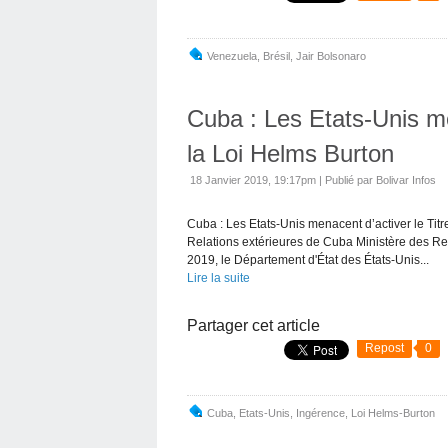
Venezuela
,
Brésil
,
Jair Bolsonaro
Cuba : Les Etats-Unis men
la Loi Helms Burton
18 Janvier 2019, 19:17pm
|
Publié par Bolivar Infos
Cuba : Les Etats-Unis menacent d’activer le Titr
Relations extérieures de Cuba Ministère des Rel
2019, le Département d'État des États-Unis...
Lire la suite
Partager cet article
Repost
0
Cuba
,
Etats-Unis
,
Ingérence
,
Loi Helms-Burton