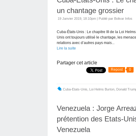
un chantage grossier
19 Janvier 2019, 18:10pm
|
Publié par Bolivar Infos
Cuba-États-Unis : Le chapitre III de la Loi Hel
Unis ont toujours utilisé le chantage, les menac
relations avec d’autres pays mais...
Lire la suite
Partager cet article
Repost
0
Cuba-Etats-Unis
,
Loi Helms Burton
,
Donald Trum
Venezuela : Jorge Arrea
prétention des Etats-Uni
Venezuela