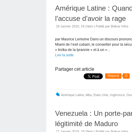
Amérique Latine : Quand
l’accuse d’avoir la rage
18 Janvier 2019, 19:14pm
|
Publié par Bolivar Infos
par Maurice Lemoine Dans un discours prononc
Miami de l’exil cubain, le conseiller pour la séc
« troïka de la tyrannie » et à un «...
Lire la suite
Partager cet article
Repost
0
Amérique Latine
,
Alba
,
Etats-Unis
,
Ingérence
,
Oe
Venezuela : Un porte-paro
légitimité de Maduro
17 Janvier 2019, 18:29pm
|
Publié par Bolivar Infos