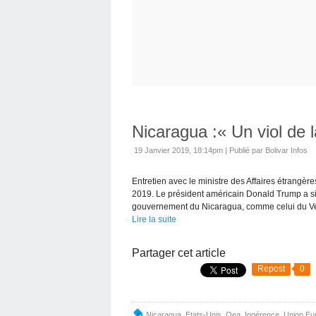
Nicaragua :« Un viol de 
19 Janvier 2019, 18:14pm
|
Publié par Bolivar Infos
Entretien avec le ministre des Affaires étrangè
2019. Le président américain Donald Trump a si
gouvernement du Nicaragua, comme celui du Ve
Lire la suite
Partager cet article
Repost
0
Nicaragua
,
Etats-Unis
,
Oea
,
Ingérence
,
Union Eu