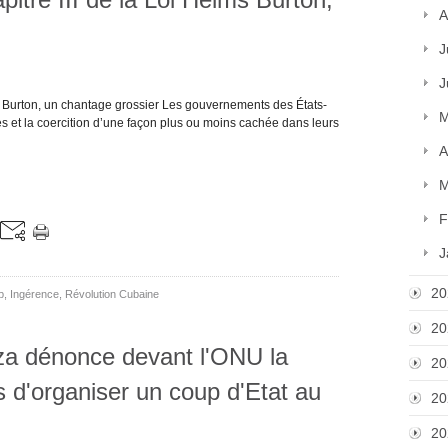
A
J
J
ms Burton, un chantage grossier Les gouvernements des États-
M
es et la coercition d’une façon plus ou moins cachée dans leurs
A
M
F
J
20
p
,
Ingérence
,
Révolution Cubaine
20
za dénonce devant l'ONU la
20
s d'organiser un coup d'Etat au
20
20