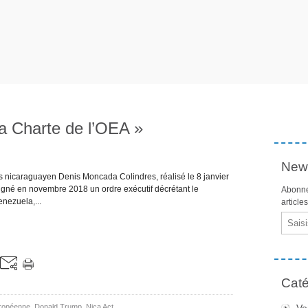
la Charte de l’OEA »
News
res nicaraguayen Denis Moncada Colindres, réalisé le 8 janvier
gné en novembre 2018 un ordre exécutif décrétant le
Abonne
nezuela,...
article
Email
Caté
ropéenne
,
Donald Trump
,
Nica Act