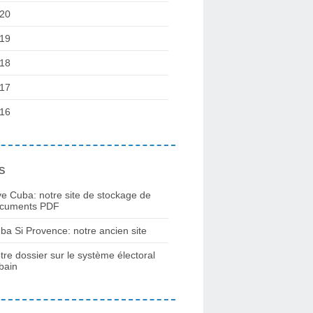
20
19
18
17
16
s
ve Cuba: notre site de stockage de
cuments PDF
ba Si Provence: notre ancien site
tre dossier sur le système électoral
bain