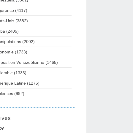
nezuela
(5301)
gérence
(4117)
ats-Unis
(3882)
ba
(2405)
nipulations
(2002)
onomie
(1733)
position Vénézuélienne
(1465)
lombie
(1333)
érique Latine
(1275)
olences
(992)
ives
26