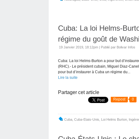
Cuba: La loi Helms-Burto
régime du goût de Wash
19 Janvier 2019, 18:12pm
|
Publié par Bolivar Infos
Cuba: La loi Helms-Burton a pour but d’instaur
(RHC).- Le président cubain, Miguel Diaz-Canel 
pour but d’instaurer à Cuba un régime du...
Lire la suite
Partager cet article
Repost
0
Cuba
,
Cuba-Etats-Unis
,
Loi Helms Burton
,
Ingére
Cuba-États-Unis : Le chap