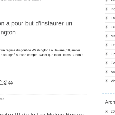
Ve
In
Et
n a pour but d’instaurer un
Cu
ington
Ma
Éc
er un régime du goût de Washington La Havane, 18 janvier
Op
a souligné sur son compte Twitter que la loi Helms-Burton a
Co
Am
Vi
nce
Arch
20
itre III de la Loi Helms Burton,