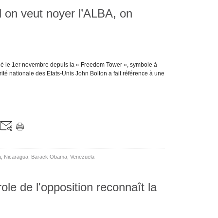
 on veut noyer l’ALBA, on
é le 1er novembre depuis la « Freedom Tower », symbole à
urité nationale des Etats-Unis John Bolton a fait référence à une
a
,
Nicaragua
,
Barack Obama
,
Venezuela
le de l'opposition reconnaît la