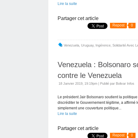
Lire la suite
Partager cet article
Repost
0
Venezuela
,
Uruguay
,
Ingérence
,
Solidarité Avec 
Venezuela : Bolsonaro sou
contre le Venezuela
18 Janvier 2019, 19:19pm
|
Publié par Bolivar Infos
Le président Jair Bolsonaro soutient la politiqu
discréditer le Gouvernement légitime, a affirmé l
simplement une couverture politique...
Lire la suite
Partager cet article
Repost
0