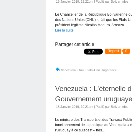
18 Janvier 2019, 19:22pm
|
Publié par Bolivar Infos
Le Chancelier de la République Bolivarienne du
des Nations Unies (ONU) le fait que les Etats-
président légitime Nicolás Maduro. Arreaza...
Lire la suite
Partager cet article
Repost
0
Venezuela
,
Onu
,
Etats-Unis
,
Ingérence
Venezuela : L'éternelle d
Gouvernement uruguay
18 Janvier 2019, 19:21pm
|
Publié par Bolivar Infos
Le ministre des Transports et des Travaux Public
fonctionnement de la politique au Venezuela « n
l'Uruguay à ce sujet est « très...