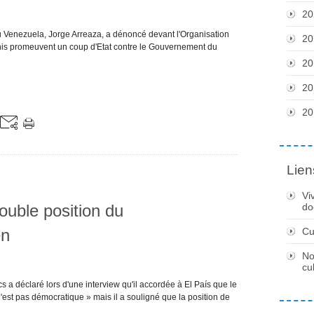
20
 Venezuela, Jorge Arreaza, a dénoncé devant l'Organisation
20
Unis promeuvent un coup d'Etat contre le Gouvernement du
20
20
20
Lien
Vi
ouble position du
do
en
Cu
No
cu
s a déclaré lors d'une interview qu'il accordée à El País que le
'est pas démocratique » mais il a souligné que la position de