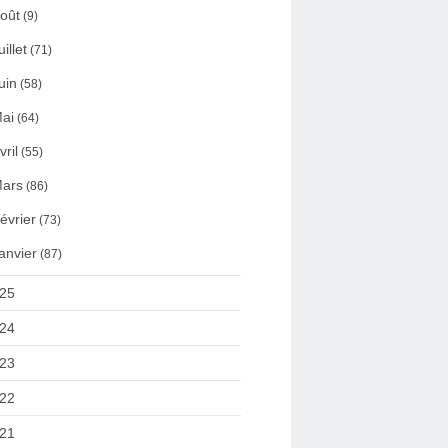
oût
(9)
uillet
(71)
uin
(58)
ai
(64)
vril
(55)
ars
(86)
évrier
(73)
anvier
(87)
25
24
23
22
21