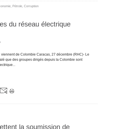
conomie
,
Pétrole
,
Corruption
es du réseau électrique
s
ue viennent de Colombie Caracas, 27 décembre (RHC)- Le
alé que des groupes dirigés depuis la Colombie sont
ctrique...
ejettent la soumission de