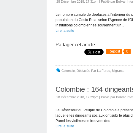
28 Décembre 2018, 17:31pm
|
Publié par Bolivar Info
Le nombre cumulé de déplacés à l'intérieur du p
population du Costa Rica, selon l'Agence de l'
institutions colombiennes soutiennent un...
Lire la suite
Partager cet article
Repost
0
Colombie
,
Déplacés Par La Force
,
Migrants
Colombie : 164 dirigean
28 Décembre 2018, 17:29pm
|
Publié par Bolivar Info
Le Défenseur du Peuple de Colombie a présenté 
laquelle les dirigeants sociaux ont subi le plus 
Parmi les victimes se trouvent des...
Lire la suite