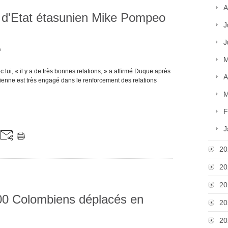
A
e d'Etat étasunien Mike Pompeo
J
J
s
M
ui, « il y a de très bonnes relations, » a affirmé Duque après
A
nienne est très engagé dans le renforcement des relations
M
F
J
20
20
20
00 Colombiens déplacés en
20
20