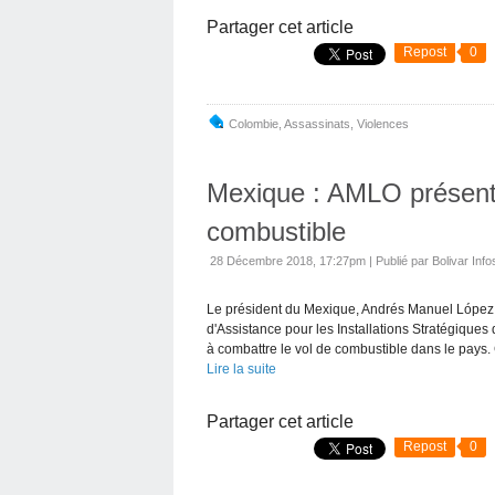
Partager cet article
Repost
0
Colombie
,
Assassinats
,
Violences
Mexique : AMLO présente
combustible
28 Décembre 2018, 17:27pm
|
Publié par Bolivar Info
Le président du Mexique, Andrés Manuel López 
d'Assistance pour les Installations Stratégiqu
à combattre le vol de combustible dans le pays. C
Lire la suite
Partager cet article
Repost
0