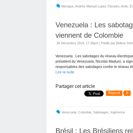
Mexique
,
Andrès Manuel Lopez Obrador
,
Amlo
,
É
Venezuela : Les sabotag
viennent de Colombie
28 Décembre 2018, 17:26pm
|
Publié par Bolivar Info
Venezuela : Les sabotages du réseau électriq
président du Venezuela, Nicolás Maduro, a sign
responsables des sabotages contre le réseau éle
Lire la suite
Partager cet article
Repost
0
Venezuela
,
Colombie
,
Sabotages
,
Ingérence
Brésil : Les Brésiliens r