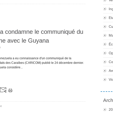
Ve
In
Et
Cu
la condamne le communiqué du
Ma
me avec le Guyana
Éc
s
Op
nezuela a eu connaissance d'un communiqué de la
Co
ats des Caraïbes (CARICOM) publié le 24 décembre dernier.
uela considère...
Am
Vi
Arch
ce
20