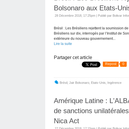
Bolsonaro aux Etats-Uni
28 Décembre 2018, 17:25pm
|
Publié par Bolivar Info
Brésil : Les Brésiliens rejettent la soumission 
Brésiliens sur dix, interrogés par l’Institut de S
extérieure du nouveau gouvernement...
Lire la suite
Partager cet article
Repost
0
Brésil
,
Jair Bolsonaro
,
Etats-Unis
,
Ingérence
Amérique Latine : L'ALB
de sanctions unilatérale
Nica Act
27 Décembre 2018, 17:15pm
|
Publié par Bolivar Info