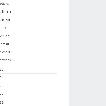
oût
(9)
uillet
(71)
uin
(58)
ai
(64)
vril
(55)
ars
(86)
évrier
(73)
anvier
(87)
25
24
23
22
21