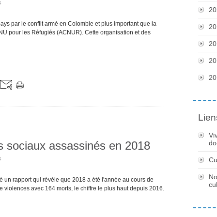
s
20
ays par le conflit armé en Colombie et plus important que la
20
ONU pour les Réfugiés (ACNUR). Cette organisation et des
20
20
20
Lien
Vi
ts sociaux assassinés en 2018
do
s
Cu
No
un rapport qui révèle que 2018 a été l'année au cours de
cu
de violences avec 164 morts, le chiffre le plus haut depuis 2016.