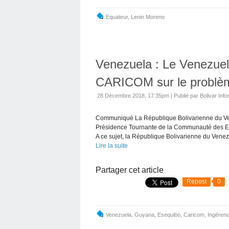
Equateur
,
Lenin Moreno
Venezuela : Le Venezue
CARICOM sur le problè
28 Décembre 2018, 17:35pm
|
Publié par Bolivar Info
Communiqué La République Bolivarienne du Ve
Présidence Tournante de la Communauté des Et
A ce sujet, la République Bolivarienne du Venez
Lire la suite
Partager cet article
Repost
0
Venezuela
,
Guyana
,
Esequibo
,
Caricom
,
Ingéren