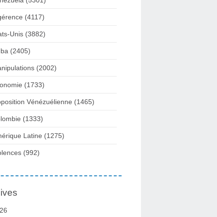
nezuela
(5301)
gérence
(4117)
ats-Unis
(3882)
ba
(2405)
nipulations
(2002)
onomie
(1733)
position Vénézuélienne
(1465)
lombie
(1333)
érique Latine
(1275)
olences
(992)
ives
26