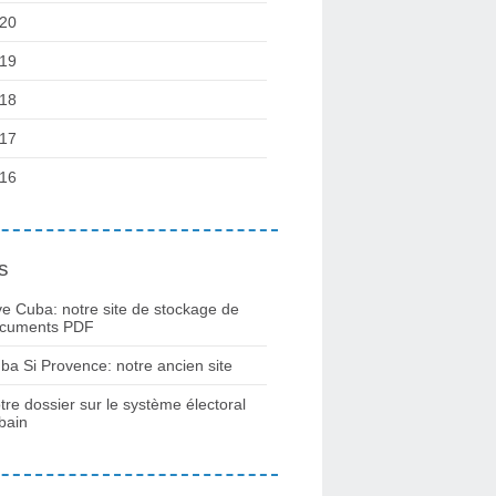
20
19
18
17
16
s
ve Cuba: notre site de stockage de
cuments PDF
ba Si Provence: notre ancien site
tre dossier sur le système électoral
bain