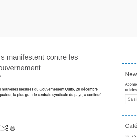
rs manifestent contre les
Gouvernement
News
s
Abonne
 les nouvelles mesures du Gouvernement Quito, 28 décembre
article
quateur, la plus grande centrale syndicale du pays, a continué
Email
Caté