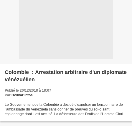
Colombie : Arrestation arbitraire d'un diplomate
vénézuélien
Publié le 20/12/2018 à 18:07
Par
Bolivar Infos
Le Gouvernement de la Colombie a décidé d'expulser un fonctionnaire de
l'ambassade du Venezuela sans donner de preuves du soi-disant
espionnage dont il est accusé. La défenseure des Droits de l'Homme Gloria
Flórez Scheider a dénoncé mercredi l'arrestation...