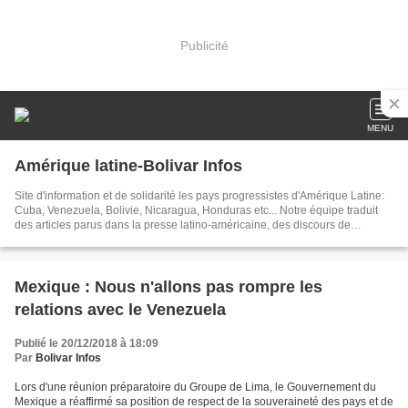
Publicité
MENU
Amérique latine-Bolivar Infos
Site d'information et de solidarité les pays progressistes d'Amérique Latine:
Cuba, Venezuela, Bolivie, Nicaragua, Honduras etc... Notre équipe traduit
des articles parus dans la presse latino-américaine, des discours de
dirigeants, créé des documents sur les événements brûlants d'Amérique
latine. Dans nos articles publiés chaque jour, nous tâchons d'être toujours au
plus près de l'actualité
Mexique : Nous n'allons pas rompre les
relations avec le Venezuela
Publié le 20/12/2018 à 18:09
Par
Bolivar Infos
Lors d'une réunion préparatoire du Groupe de Lima, le Gouvernement du
Mexique a réaffirmé sa position de respect de la souveraineté des pays et de