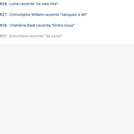
28 : Lorie raconte "Je vais vite"
#27 : Christophe Willem raconte "Jacques a dit"
#26 : Chimène Badi raconte "Entre nous"
#25 : Indochine raconte "3e sexe"
#24 : Zaho raconte "C'est chelou"
#23 : Patrick Bruel raconte "Au café des délices"
#22 : Kyo raconte "Le chemin"
#21 : Nolwenn Leroy raconte "Cassé"
#20 : Patrick Hernandez raconte "Born to be alive"
#19 : Lorie raconte "Près de moi"
#18 : Michael Jones raconte "A nos actes manqués" (avec Jean-Jacque
#17 : Khaled raconte "Aïcha"
#16 : Corneille raconte "Parce qu'on vient de loin"