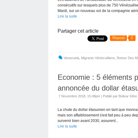
consécutifs sur lesquels plus de 750 Vénézuélie
Mardi, sur un nouveau vol de la compagnie aéri
Lire la suite
Partager cet article
Repost
0
Venezuela
,
Migrants Vénézuéliens
,
Retour Des Mi
Economie : 5 éléments p
annoncée du dollar étas
7 Novembre 2018, 15:48pm
|
Publié par Bolivar Infos
La chute du dollar étasunien en tant que monnai
mais son affaiblissement s'est fait peu à peu de
survenir bien avant 2030, assurent...
Lire la suite