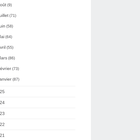
oût
(9)
uillet
(71)
uin
(58)
ai
(64)
vril
(55)
ars
(86)
évrier
(73)
anvier
(87)
25
24
23
22
21