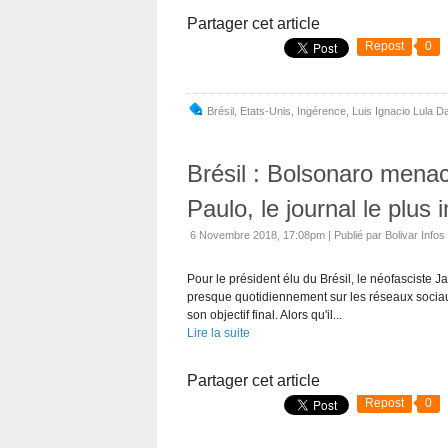
Partager cet article
Repost
0
Brésil
,
Etats-Unis
,
Ingérence
,
Luis Ignacio Lula Da
Brésil : Bolsonaro mena
Paulo, le journal le plus
6 Novembre 2018, 17:08pm
|
Publié par Bolivar Infos
Pour le président élu du Brésil, le néofasciste Ja
presque quotidiennement sur les réseaux sociaux.
son objectif final. Alors qu'il...
Lire la suite
Partager cet article
Repost
0