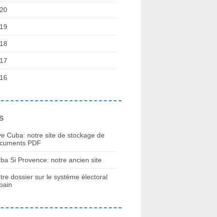
20
19
18
17
16
s
ve Cuba: notre site de stockage de
cuments PDF
ba Si Provence: notre ancien site
tre dossier sur le système électoral
bain