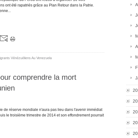
A
ns ont été rapatriés grâce au Plan Retour dans la Patrie.
enne...
J
J
M
A
M
grants Vénézuéliens Au Venezuela
F
our comprendre la mort
J
unien
20
20
e de réserve mondiale n'aura pas lieu dans l'avenir immédiat
20
puis le troisième trimestre de 2014 et son effondrement pourrait
20
20