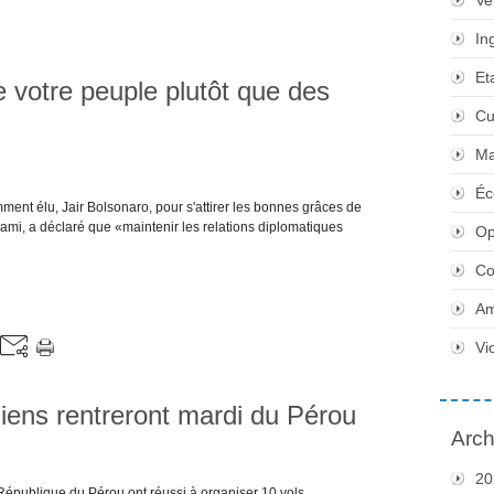
Ve
In
Et
e votre peuple plutôt que des
Cu
Ma
Éc
ment élu, Jair Bolsonaro, pour s'attirer les bonnes grâces de
iami, a déclaré que «maintenir les relations diplomatiques
Op
Co
Am
Vi
iens rentreront mardi du Pérou
Arch
20
épublique du Pérou ont réussi à organiser 10 vols