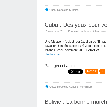
Cuba
,
Médecins Cubains
Cuba : Des yeux pour vo
7 Novembre 2018, 15:45pm
|
Publié par Bolivar Infos
Une fois atteint l'objectif vénézuélien de l'Eng
travaillent à la réalisation du rêve de Fidel et
Milanés Leon6 novembre 2018 CARACAS.—...
Lire la suite
Partager cet article
Repost
0
Cuba
,
Médecins Cubains
,
Venezuela
Bolivie : La bonne marc