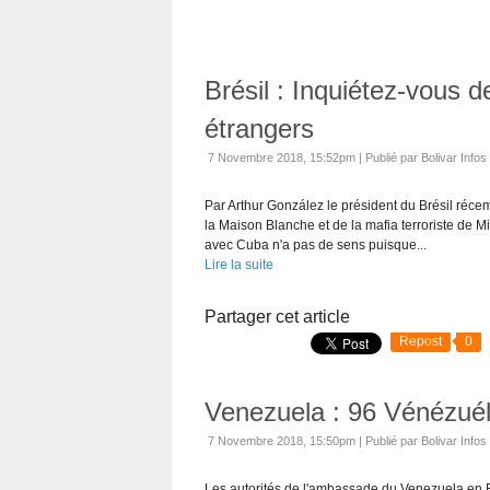
Brésil : Inquiétez-vous d
étrangers
7 Novembre 2018, 15:52pm
|
Publié par Bolivar Infos
Par Arthur González le président du Brésil récem
la Maison Blanche et de la mafia terroriste de M
avec Cuba n'a pas de sens puisque...
Lire la suite
Partager cet article
Repost
0
Venezuela : 96 Vénézuél
7 Novembre 2018, 15:50pm
|
Publié par Bolivar Infos
Les autorités de l'ambassade du Venezuela en R