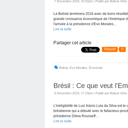
7 Novembre 2018, 15:42pm
|
Publié par Bolivar Infos
La Bolivie terminera 2018 avec de bons résultat
grande croissance économique de l'Amérique du S
l'arrivée à la présidence d'Evo Morales...
Lire la suite
Partager cet article
Repost
0
Bolivie
,
Evo Morales
,
Économie
Brésil : Ce que veut l'Em
6 Novembre 2018, 17:10pm
|
Publié par Bolivar Infos
L'inéligibilité de Luiz Inácio Lula da Silva est l
brésilienne qui a débuté avec le fallacieux proc
présidence Dilma Rousseff....
Lire la suite