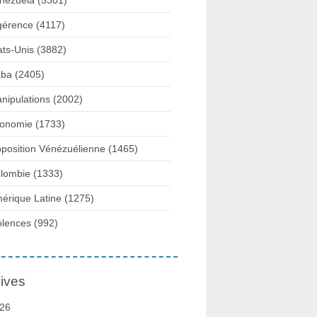
nezuela
(5301)
gérence
(4117)
ats-Unis
(3882)
ba
(2405)
nipulations
(2002)
onomie
(1733)
position Vénézuélienne
(1465)
lombie
(1333)
érique Latine
(1275)
olences
(992)
ives
26