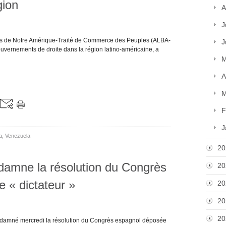
gion
A
J
ples de Notre Amérique-Traité de Commerce des Peuples (ALBA-
J
ouvernements de droite dans la région latino-américaine, a
M
A
M
F
J
a
,
Venezuela
20
damne la résolution du Congrès
20
e « dictateur »
20
20
20
ndamné mercredi la résolution du Congrès espagnol déposée