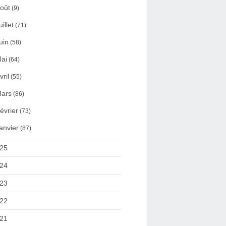
oût
(9)
uillet
(71)
uin
(58)
ai
(64)
vril
(55)
ars
(86)
évrier
(73)
anvier
(87)
25
24
23
22
21