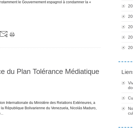
le instamment le Gouvernement espagnol à condamner la «
20
20
20
20
20
ce du Plan Tolérance Médiatique
Lien
Vi
do
Cu
ion Internationale du Ministère des Relations Extérieures, a
 la République Bolivarienne du Venezuela, Nicolás Maduro,
No
cu
...