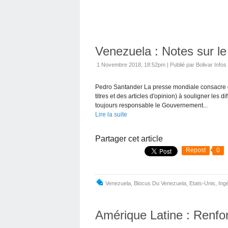
Venezuela : Notes sur le
1 Novembre 2018, 18:52pm
|
Publié par Bolivar Infos
Pedro Santander La presse mondiale consacre 
titres et des articles d'opinion) à souligner les 
toujours responsable le Gouvernement...
Lire la suite
Partager cet article
Repost
0
Venezuela
,
Blocus Du Venezuela
,
Etats-Unis
,
Ing
Amérique Latine : Renfo