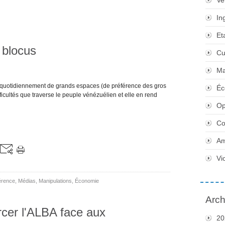
Ve
In
Et
 blocus
Cu
Ma
quotidiennement de grands espaces (de préférence des gros
Éc
difficultés que traverse le peuple vénézuélien et elle en rend
Op
Co
Am
Vi
érence
,
Médias
,
Manipulations
,
Économie
Arch
rcer l'ALBA face aux
20