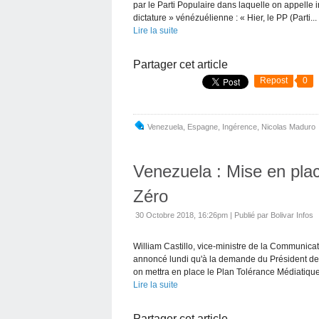
par le Parti Populaire dans laquelle on appel
dictature » vénézuélienne : « Hier, le PP (Parti...
Lire la suite
Partager cet article
Repost
0
Venezuela
,
Espagne
,
Ingérence
,
Nicolas Maduro
Venezuela : Mise en pla
Zéro
30 Octobre 2018, 16:26pm
|
Publié par Bolivar Infos
William Castillo, vice-ministre de la Communicat
annoncé lundi qu'à la demande du Président de
on mettra en place le Plan Tolérance Médiatique
Lire la suite
Partager cet article