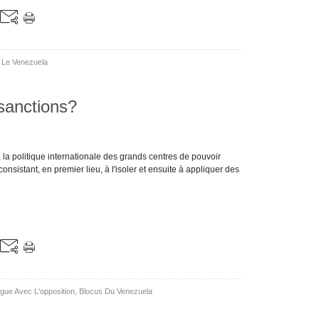
c Le Venezuela
sanctions?
a politique internationale des grands centres de pouvoir
onsistant, en premier lieu, à l'isoler et ensuite à appliquer des
ogue Avec L'opposition
,
Blocus Du Venezuela