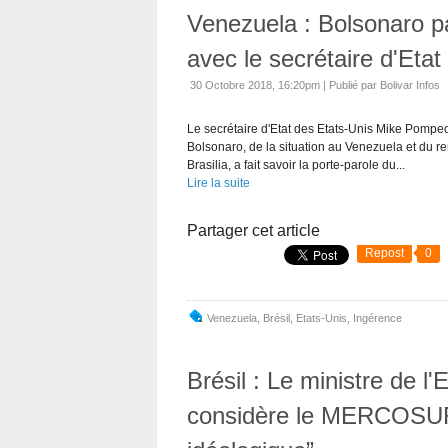
Venezuela : Bolsonaro pa
avec le secrétaire d'Eta
30 Octobre 2018, 16:20pm
|
Publié par Bolivar Infos
Le secrétaire d'Etat des Etats-Unis Mike Pompeo 
Bolsonaro, de la situation au Venezuela et du 
Brasilia, a fait savoir la porte-parole du...
Lire la suite
Partager cet article
Repost
0
Venezuela
,
Brésil
,
Etats-Unis
,
Ingérence
Brésil : Le ministre de 
considère le MERCOSUR