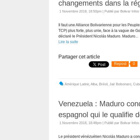
changements dans la ré
1 Novembre 2018, 18:50pm
|
Publié par Bolivar Infos
Il faut une Alliance Bolivarienne pour les Peu
TCP) plus forte, plus unie, face à la vague de G
déclaré le Président Nicolás Maduro. Maduro...
Lire la suite
Partager cet article
Repost
0
Amérique Latine
,
Alba
,
Brésil
,
Jair Bolsonaro
,
Cub
Venezuela : Maduro con
espagnol qui le qualifie d
1 Novembre 2018, 18:48pm
|
Publié par Bolivar Infos
Le président vénézuélien Nicolás Maduro a co