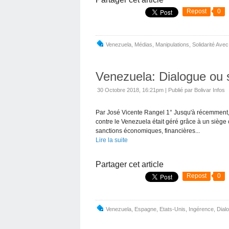
Repost
0
Venezuela
,
Médias
,
Manipulations
,
Solidarité Ave
Venezuela: Dialogue ou 
30 Octobre 2018, 16:21pm
|
Publié par Bolivar Infos
Par José Vicente Rangel 1° Jusqu'à récemment, l
contre le Venezuela était géré grâce à un siège c
sanctions économiques, financières...
Lire la suite
Partager cet article
Repost
0
Venezuela
,
Espagne
,
Etats-Unis
,
Ingérence
,
Dial