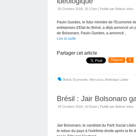
idéologique”
30 Octobre 2018, 16:17pm
|
Publié par Bolivar Infos
Paulo Guedes, le futur ministre de l'Economie de
entreprises d'Etat du Brésil, a déjà annoncé un p
de Bolsonaro, Paulo Guedes, a annoncé...
Lire la suite
Partager cet article
Repost
0
Brésil
,
Économie
,
Mercosur
,
Amérique Latine
Brésil : Jair Bolsonaro g
29 Octobre 2018, 10:51am
|
Publié par Bolivar Infos
Jair Bolsonaro, le candidat du Parti Social Libér
le retour du pays à l'extrême-droite après la fin