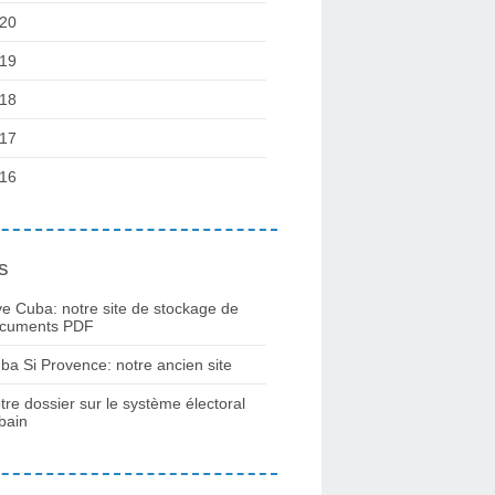
20
19
18
17
16
s
ve Cuba: notre site de stockage de
cuments PDF
ba Si Provence: notre ancien site
tre dossier sur le système électoral
bain