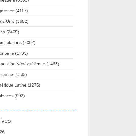
nezuela
(5301)
gérence
(4117)
ats-Unis
(3882)
ba
(2405)
nipulations
(2002)
onomie
(1733)
position Vénézuélienne
(1465)
lombie
(1333)
érique Latine
(1275)
olences
(992)
ives
26