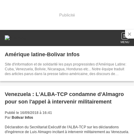
Publicité
MENU
Amérique latine-Bolivar Infos
Site d'information et de solidarité les pays progressistes d'Amérique Latine:
Cuba, Venezuela, Bolivie, Nicaragua, Honduras etc... Notre équipe traduit
des articles parus dans la presse latino-américaine, des discours de
dirigeants, créé des documents sur les événements brûlants d'Amérique
latine. Dans nos articles publiés chaque jour, nous tâchons d'être toujours au
plus près de l'actualité
Venezuela : L'ALBA-TCP condamne d'Almagro
pour son l'appel à intervenir militairement
Publié le 16/09/2018 à 16:41
Par
Bolivar Infos
Déclaration du Secrétariat Exécutif de l'ALBA-TCP sur les déclarations
d'ingérence de Luis Almagro incitant à intervenir militairement au Venezuela.