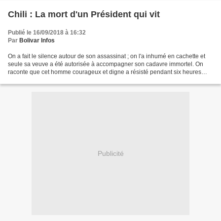
Chili : La mort d'un Président qui vit
Publié le 16/09/2018 à 16:32
Par
Bolivar Infos
On a fait le silence autour de son assassinat ; on l'a inhumé en cachette et
seule sa veuve a été autorisée à accompagner son cadavre immortel. On
raconte que cet homme courageux et digne a résisté pendant six heures
avec un fusil que lui avait offert...
Publicité