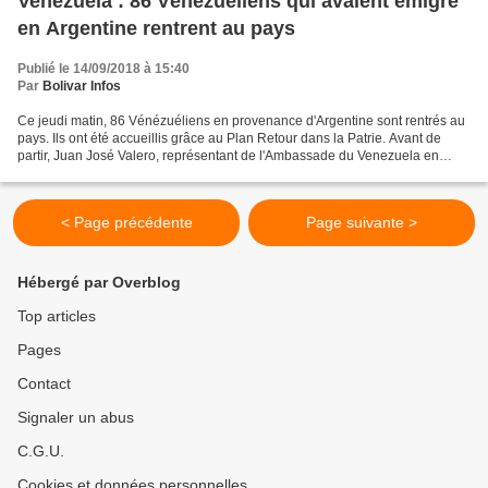
Venezuela : 86 Vénézuéliens qui avaient émigré
en Argentine rentrent au pays
Publié le 14/09/2018 à 15:40
Par
Bolivar Infos
Ce jeudi matin, 86 Vénézuéliens en provenance d'Argentine sont rentrés au
pays. Ils ont été accueillis grâce au Plan Retour dans la Patrie. Avant de
partir, Juan José Valero, représentant de l'Ambassade du Venezuela en
Argentine a déclaré à Telesur qu'une...
< Page précédente
Page suivante >
Hébergé par Overblog
Top articles
Pages
Contact
Signaler un abus
C.G.U.
Cookies et données personnelles