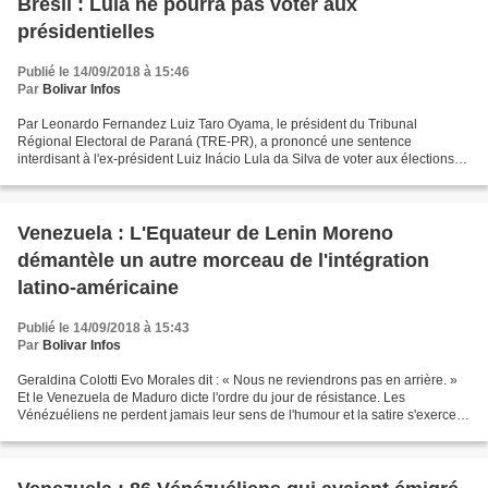
Brésil : Lula ne pourra pas voter aux
présidentielles
Publié le 14/09/2018 à 15:46
Par
Bolivar Infos
Par Leonardo Fernandez Luiz Taro Oyama, le président du Tribunal
Régional Electoral de Paraná (TRE-PR), a prononcé une sentence
interdisant à l'ex-président Luiz Inácio Lula da Silva de voter aux élections
présidentielles d'octobre. Cette décision répondait...
Venezuela : L'Equateur de Lenin Moreno
démantèle un autre morceau de l'intégration
latino-américaine
Publié le 14/09/2018 à 15:43
Par
Bolivar Infos
Geraldina Colotti Evo Morales dit : « Nous ne reviendrons pas en arrière. »
Et le Venezuela de Maduro dicte l'ordre du jour de résistance. Les
Vénézuéliens ne perdent jamais leur sens de l'humour et la satire s'exerce
aussi sur une éventuelle invasion...