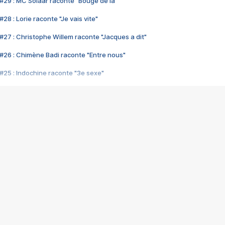
#29 : MC Solaar raconte "Bouge de là"
28 : Lorie raconte "Je vais vite"
#27 : Christophe Willem raconte "Jacques a dit"
#26 : Chimène Badi raconte "Entre nous"
#25 : Indochine raconte "3e sexe"
#24 : Zaho raconte "C'est chelou"
#23 : Patrick Bruel raconte "Au café des délices"
#22 : Kyo raconte "Le chemin"
#21 : Nolwenn Leroy raconte "Cassé"
#20 : Patrick Hernandez raconte "Born to be alive"
#19 : Lorie raconte "Près de moi"
#18 : Michael Jones raconte "A nos actes manqués" (avec Jean-Jacque
#17 : Khaled raconte "Aïcha"