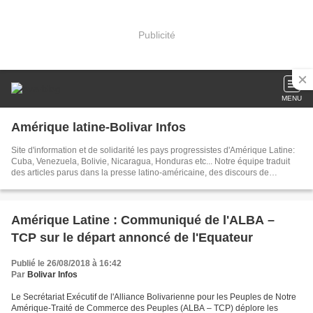
Publicité
MENU
Amérique latine-Bolivar Infos
Site d'information et de solidarité les pays progressistes d'Amérique Latine:
Cuba, Venezuela, Bolivie, Nicaragua, Honduras etc... Notre équipe traduit
des articles parus dans la presse latino-américaine, des discours de
dirigeants, créé des documents sur les événements brûlants d'Amérique
latine. Dans nos articles publiés chaque jour, nous tâchons d'être toujours au
plus près de l'actualité
Amérique Latine : Communiqué de l'ALBA –
TCP sur le départ annoncé de l'Equateur
Publié le 26/08/2018 à 16:42
Par
Bolivar Infos
Le Secrétariat Exécutif de l'Alliance Bolivarienne pour les Peuples de Notre
Amérique-Traité de Commerce des Peuples (ALBA – TCP) déplore les