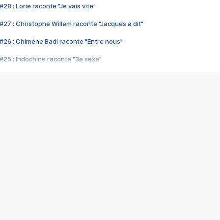
28 : Lorie raconte "Je vais vite"
#27 : Christophe Willem raconte "Jacques a dit"
#26 : Chimène Badi raconte "Entre nous"
#25 : Indochine raconte "3e sexe"
#24 : Zaho raconte "C'est chelou"
#23 : Patrick Bruel raconte "Au café des délices"
#22 : Kyo raconte "Le chemin"
#21 : Nolwenn Leroy raconte "Cassé"
#20 : Patrick Hernandez raconte "Born to be alive"
#19 : Lorie raconte "Près de moi"
#18 : Michael Jones raconte "A nos actes manqués" (avec Jean-Jacque
#17 : Khaled raconte "Aïcha"
#16 : Corneille raconte "Parce qu'on vient de loin"