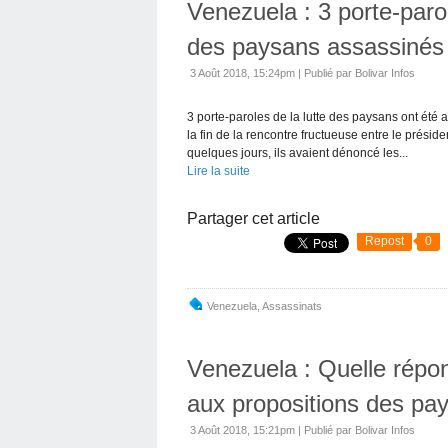
Venezuela : 3 porte-paro
des paysans assassinés
3 Août 2018, 15:24pm
|
Publié par Bolivar Infos
3 porte-paroles de la lutte des paysans ont été
la fin de la rencontre fructueuse entre le présid
quelques jours, ils avaient dénoncé les...
Lire la suite
Partager cet article
Repost
0
Venezuela
,
Assassinats
Venezuela : Quelle rép
aux propositions des pa
3 Août 2018, 15:21pm
|
Publié par Bolivar Infos