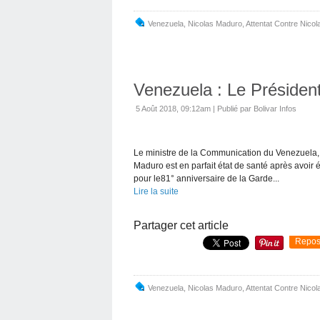
Venezuela
,
Nicolas Maduro
,
Attentat Contre Nico
Venezuela : Le Présiden
5 Août 2018, 09:12am
|
Publié par Bolivar Infos
Le ministre de la Communication du Venezuela,
Maduro est en parfait état de santé après avoir ét
pour le81° anniversaire de la Garde...
Lire la suite
Partager cet article
Repos
Venezuela
,
Nicolas Maduro
,
Attentat Contre Nico