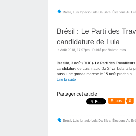
Brésil
,
Luis Ignacio Lula Da Silva
,
Élections Au Bré
Brésil : Le Parti des Tra
candidature de Lula
4 Août 2018, 17:07pm
|
Publié par Bolivar Infos
Brasilia, 3 août (RHC)- Le Parti des Travailleurs
candidature de Luiz Inacio Da Silva, Lula, à la 
aussi une grande marche le 15 août prochain...
Lire la suite
Partager cet article
Repost
0
Brésil
,
Luis Ignacio Lula Da Silva
,
Élections Au Bré