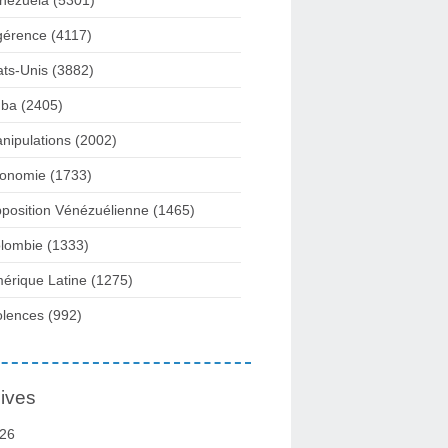
nezuela
(5301)
gérence
(4117)
ats-Unis
(3882)
ba
(2405)
nipulations
(2002)
onomie
(1733)
position Vénézuélienne
(1465)
lombie
(1333)
érique Latine
(1275)
olences
(992)
ives
26