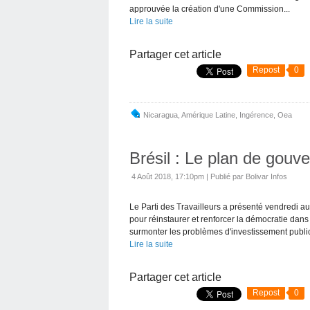
approuvée la création d'une Commission...
Lire la suite
Partager cet article
Repost
0
Nicaragua
,
Amérique Latine
,
Ingérence
,
Oea
Brésil : Le plan de gou
4 Août 2018, 17:10pm
|
Publié par Bolivar Infos
Le Parti des Travailleurs a présenté vendredi 
pour réinstaurer et renforcer la démocratie dans
surmonter les problèmes d'investissement public
Lire la suite
Partager cet article
Repost
0