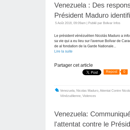
Venezuela : Des responsa
Président Maduro identif
5 Août 2018, 09:09am
|
Publié par Bolivar Infos
Le président vénézuélien Nicolás Maduro a infor
sa vie qui a eu lieu sur l'avenue Bolívar de Cara
de al fondation de la Garde Nationale...
Lire la suite
Partager cet article
Repost
0
Venezuela
,
Nicolas Maduro
,
Attentat Contre Nico
Vénézuélienne
,
Violences
Venezuela: Communiqué d
l'attentat contre le Prés