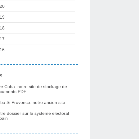
20
19
18
17
16
s
ve Cuba: notre site de stockage de
cuments PDF
ba Si Provence: notre ancien site
tre dossier sur le système électoral
bain