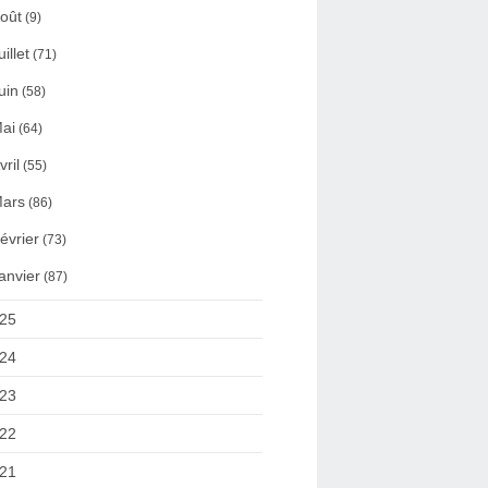
oût
(9)
uillet
(71)
uin
(58)
ai
(64)
vril
(55)
ars
(86)
évrier
(73)
anvier
(87)
25
24
23
22
21