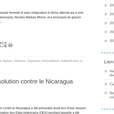
20
ande fermeté et avec indignation le lâche attentat qui a visé
20
 Venezuela, Nicolas Maduro Moros, et a provoqué de graves
..
20
20
20
Lien
las Maduro
,
Violences
,
Opposition Vénézuélienne
,
Solidarité Avec Le
Vi
do
olution contre le Nicaragua
Cu
No
cu
n contre le Nicaragua a été présentée jeudi lors d'une session
isation des Etats Américains (OEA) pendant laquelle a été