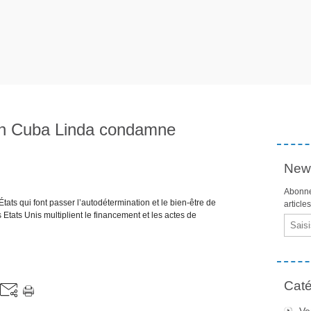
ion Cuba Linda condamne
News
Abonne
États qui font passer l’autodétermination et le bien-être de
article
s Etats Unis multiplient le financement et les actes de
Email
Caté