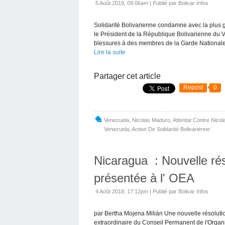
5 Août 2018, 09:06am
|
Publié par Bolivar Infos
Solidarité Bolivarienne condamne avec la plus gr
le Président de la République Bolivarienne du
blessures à des membres de la Garde Nationale.
Lire la suite
Partager cet article
Repost
0
Venezuela
,
Nicolas Maduro
,
Attentat Contre Nico
Venezuela
,
Action De Solidarité Bolivarienne
Nicaragua : Nouvelle rés
présentée à l' OEA
4 Août 2018, 17:12pm
|
Publié par Bolivar Infos
par Bertha Mojena Milián Une nouvelle résolutio
extraordinaire du Conseil Permanent de l'Organ