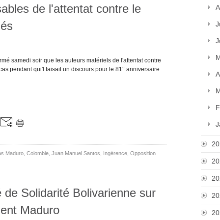
bles de l'attentat contre le
A
iés
J
J
M
mé samedi soir que les auteurs matériels de l'attentat contre
cas pendant qui'l faisait un discours pour le 81° anniversaire
A
M
F
J
20
las Maduro
,
Colombie
,
Juan Manuel Santos
,
Ingérence
,
Opposition
20
20
e Solidarité Bolivarienne sur
20
ident Maduro
20