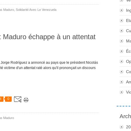
Ve
las Maduro
,
Solidarité Avec Le Venezuela
In
Et
Cu
t Maduro échappe à un attentat
Ma
Éc
Op
 Jorge Rodríguez a annoncé au pays que le président Nicolás
é victime d'un attentat raté alors qu'il prononçait un discours
Co
Am
Vi
t
0
Arch
las Maduro
20