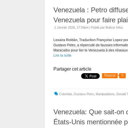
Venezuela : Petro diffus
Venezuela pour faire pla
1 Janvier 2026, 17:34pm
|
Publié par Bolivar Infos
Lexaira Roldán, Traduction Françoise Lopez pou
Gustavo Petro, a répercuté de fausses informat
Maracaibo pour lier le Venezuela à des réseaux.
Lire la suite
Partager cet article
Repost
0
Colombie
,
Gustavo Petro
,
Manipulations
,
Donald 
Venezuela: Que sait-on d
États-Unis mentionnée 