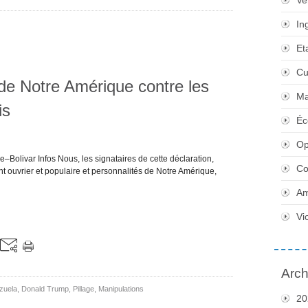
Ve
In
Et
Cu
de Notre Amérique contre les
Ma
is
Éc
Op
–Bolivar Infos Nous, les signataires de cette déclaration,
Co
 ouvrier et populaire et personnalités de Notre Amérique,
Am
Vi
Arch
zuela
,
Donald Trump
,
Pillage
,
Manipulations
20