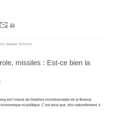
ions
,
Attaque Terrestre
le, missiles : Est-ce bien la
s
erg est l’oracle de Delphes incontournable de la finance
économique et politique. C’est ainsi que, très naturellement, il