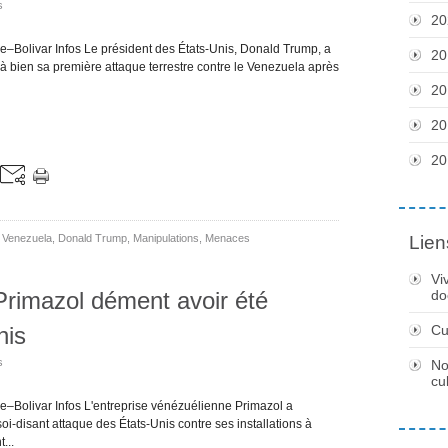
s
20
e–Bolivar Infos Le président des États-Unis, Donald Trump, a
20
 à bien sa première attaque terrestre contre le Venezuela après
20
20
20
 Venezuela
,
Donald Trump
,
Manipulations
,
Menaces
Lien
Vi
Primazol dément avoir été
do
nis
Cu
s
No
cu
e–Bolivar Infos L'entreprise vénézuélienne Primazol a
-disant attaque des États-Unis contre ses installations à
...