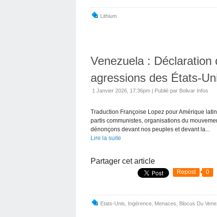
Lithium
Venezuela : Déclaration 
agressions des États-Un
1 Janvier 2026, 17:36pm
|
Publié par Bolivar Infos
Traduction Françoise Lopez pour Amérique latine
partis communistes, organisations du mouvement
dénonçons devant nos peuples et devant la...
Lire la suite
Partager cet article
Repost
0
Etats-Unis
,
Ingérence
,
Menaces
,
Blocus Du Vene