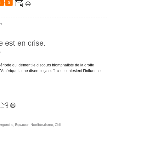
t
0
ie
e est en crise.
s
ériode qui dément le discours triomphaliste de la droite
Amérique latine disent « ça suffit » et contestent l’influence
Argentine
,
Equateur
,
Néolibéralisme
,
Chili