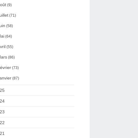
oût
(9)
uillet
(71)
uin
(58)
ai
(64)
vril
(55)
ars
(86)
évrier
(73)
anvier
(87)
25
24
23
22
21