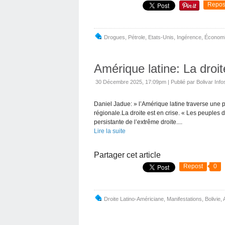
Repos
Drogues
,
Pétrole
,
Etats-Unis
,
Ingérence
,
Économ
Amérique latine: La droit
30 Décembre 2025, 17:09pm
|
Publié par Bolivar Info
Daniel Jadue: » l’Amérique latine traverse une p
régionale.La droite est en crise. « Les peuples d’
persistante de l’extrême droite....
Lire la suite
Partager cet article
Repost
0
Droite Latino-Américiane
,
Manifestations
,
Bolivie
,