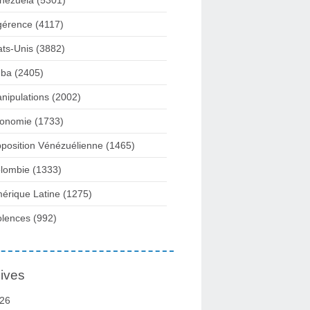
nezuela
(5301)
gérence
(4117)
ats-Unis
(3882)
ba
(2405)
nipulations
(2002)
onomie
(1733)
position Vénézuélienne
(1465)
lombie
(1333)
érique Latine
(1275)
olences
(992)
ives
26