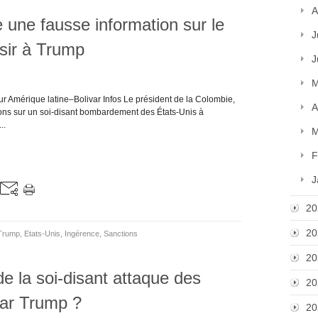
A
e une fausse information sur le
J
isir à Trump
J
M
r Amérique latine–Bolivar Infos Le président de la Colombie,
A
ions sur un soi-disant bombardement des États-Unis à
..
M
F
J
20
20
Trump
,
Etats-Unis
,
Ingérence
,
Sanctions
20
e la soi-disant attaque des
20
par Trump ?
20