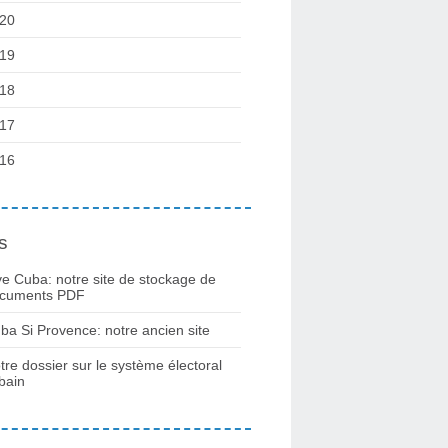
20
19
18
17
16
s
ve Cuba: notre site de stockage de
cuments PDF
ba Si Provence: notre ancien site
tre dossier sur le système électoral
bain