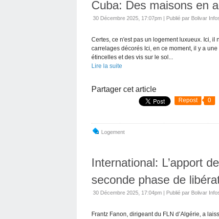
Cuba: Des maisons en a
30 Décembre 2025, 17:07pm
|
Publié par Bolivar Info
Certes, ce n'est pas un logement luxueux. Ici, i
carrelages décorés Ici, en ce moment, il y a une
étincelles et des vis sur le sol...
Lire la suite
Partager cet article
Repost
0
Logement
International: L’apport d
seconde phase de libérat
30 Décembre 2025, 17:04pm
|
Publié par Bolivar Info
Frantz Fanon, dirigeant du FLN d’Algérie, a lais