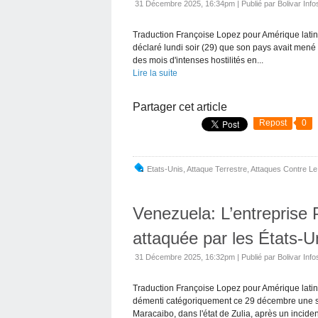
31 Décembre 2025, 16:34pm
|
Publié par Bolivar Info
Traduction Françoise Lopez pour Amérique latin
déclaré lundi soir (29) que son pays avait mené
des mois d'intenses hostilités en...
Lire la suite
Partager cet article
Repost
0
Etats-Unis
,
Attaque Terrestre
,
Attaques Contre Le
Venezuela: L’entreprise 
attaquée par les États-U
31 Décembre 2025, 16:32pm
|
Publié par Bolivar Info
Traduction Françoise Lopez pour Amérique latin
démenti catégoriquement ce 29 décembre une soi
Maracaibo, dans l'état de Zulia, après un incident