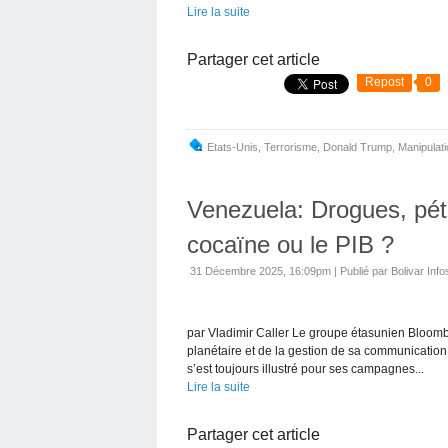
Lire la suite
Partager cet article
Repost
0
Etats-Unis
,
Terrorisme
,
Donald Trump
,
Manipulat
Venezuela: Drogues, pétro
cocaïne ou le PIB ?
31 Décembre 2025, 16:09pm
|
Publié par Bolivar Info
par Vladimir Caller Le groupe étasunien Bloomb
planétaire et de la gestion de sa communication 
s’est toujours illustré pour ses campagnes...
Lire la suite
Partager cet article