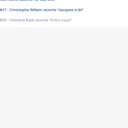
#27 : Christophe Willem raconte "Jacques a dit"
#26 : Chimène Badi raconte "Entre nous"
#25 : Indochine raconte "3e sexe"
#24 : Zaho raconte "C'est chelou"
#23 : Patrick Bruel raconte "Au café des délices"
#22 : Kyo raconte "Le chemin"
#21 : Nolwenn Leroy raconte "Cassé"
#20 : Patrick Hernandez raconte "Born to be alive"
#19 : Lorie raconte "Près de moi"
#18 : Michael Jones raconte "A nos actes manqués" (avec Jean-Jacque
#17 : Khaled raconte "Aïcha"
#16 : Corneille raconte "Parce qu'on vient de loin"