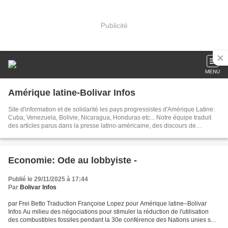
Publicité
MENU
Amérique latine-Bolivar Infos
Site d'information et de solidarité les pays progressistes d'Amérique Latine:
Cuba, Venezuela, Bolivie, Nicaragua, Honduras etc... Notre équipe traduit
des articles parus dans la presse latino-américaine, des discours de
dirigeants, créé des documents sur les événements brûlants d'Amérique
latine. Dans nos articles publiés chaque jour, nous tâchons d'être toujours au
plus près de l'actualité
Economie: Ode au lobbyiste -
Publié le 29/11/2025 à 17:44
Par
Bolivar Infos
par Frei Betto Traduction Françoise Lopez pour Amérique latine–Bolivar
Infos Au milieu des négociations pour stimuler la réduction de l'utilisation
des combustibles fossiles pendant la 30e conférence des Nations unies sur