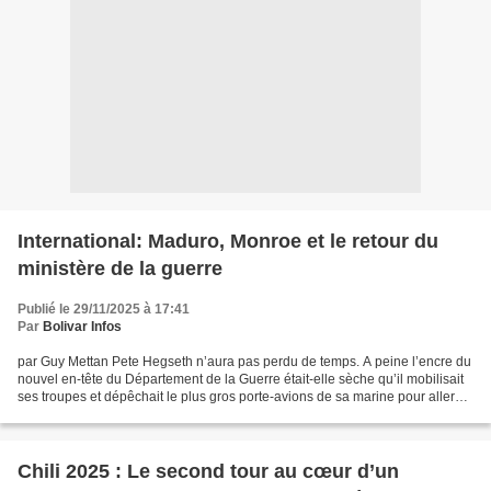
International: Maduro, Monroe et le retour du
ministère de la guerre
Publié le 29/11/2025 à 17:41
Par
Bolivar Infos
par Guy Mettan Pete Hegseth n’aura pas perdu de temps. A peine l’encre du
nouvel en-tête du Département de la Guerre était-elle sèche qu’il mobilisait
ses troupes et dépêchait le plus gros porte-avions de sa marine pour aller
canonner l’ennemi du moment,...
Chili 2025 : Le second tour au cœur d’un