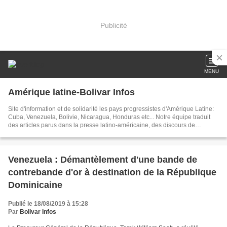
Publicité
MENU
Amérique latine-Bolivar Infos
Site d'information et de solidarité les pays progressistes d'Amérique Latine:
Cuba, Venezuela, Bolivie, Nicaragua, Honduras etc... Notre équipe traduit
des articles parus dans la presse latino-américaine, des discours de
dirigeants, créé des documents sur les événements brûlants d'Amérique
latine. Dans nos articles publiés chaque jour, nous tâchons d'être toujours au
plus près de l'actualité
Venezuela : Démantèlement d'une bande de
contrebande d'or à destination de la République
Dominicaine
Publié le 18/08/2019 à 15:28
Par
Bolivar Infos