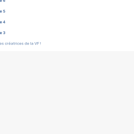
e 6
e 5
e 4
e 3
s créatrices de la VF !
e 2
e 1
e Mektoub My Love arrive enfin ! Rencontre avec Shaïn Boumedine et Sal
i : après Toni en famille
elle réalise le bouleversant Dites lui que je l'aime
ais ! Rencontre autour de Vie privée de Rebecca Zlotowski
 de Marguerite, Grave... Rencontre avec Ella Rumpf
 Les Rêveurs, un film intime sur la santé mentale