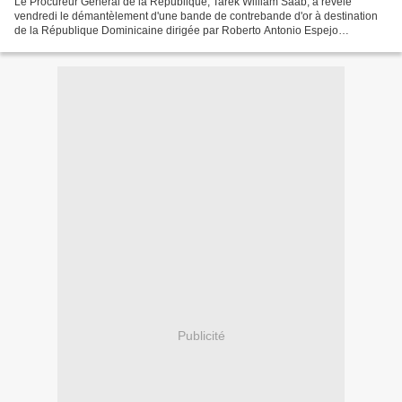
Le Procureur Général de la République, Tarek William Saab, a révélé
vendredi le démantèlement d'une bande de contrebande d'or à destination
de la République Dominicaine dirigée par Roberto Antonio Espejo
Camacho. Il a donné cette information au siège...
Publicité