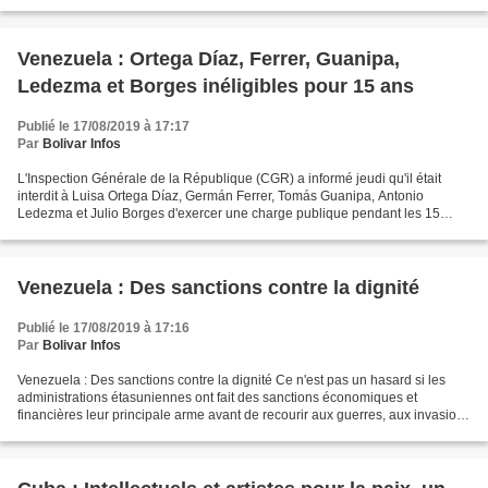
dans l'illégalité de l'Assemblée Nationale...
Venezuela : Ortega Díaz, Ferrer, Guanipa,
Ledezma et Borges inéligibles pour 15 ans
Publié le 17/08/2019 à 17:17
Par
Bolivar Infos
L'Inspection Générale de la République (CGR) a informé jeudi qu'il était
interdit à Luisa Ortega Díaz, Germán Ferrer, Tomás Guanipa, Antonio
Ledezma et Julio Borges d'exercer une charge publique pendant les 15
prochaines années pour avoir caché et falsifié...
Venezuela : Des sanctions contre la dignité
Publié le 17/08/2019 à 17:16
Par
Bolivar Infos
Venezuela : Des sanctions contre la dignité Ce n'est pas un hasard si les
administrations étasuniennes ont fait des sanctions économiques et
financières leur principale arme avant de recourir aux guerres, aux invasions
et aux bombardements Elson Concepción...