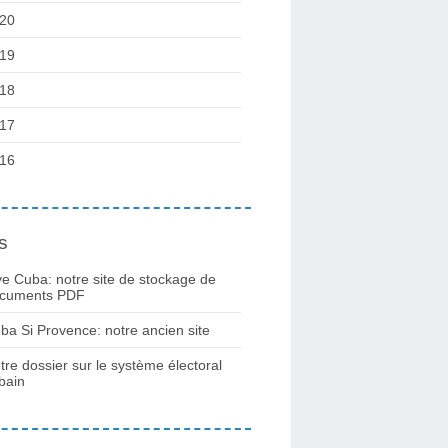
20
19
18
17
16
s
ve Cuba: notre site de stockage de
cuments PDF
ba Si Provence: notre ancien site
tre dossier sur le système électoral
bain