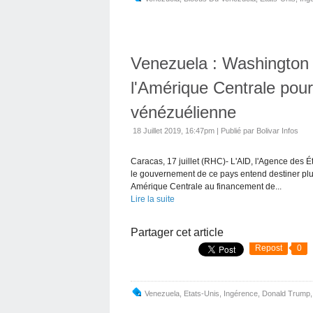
Venezuela : Washington u
l'Amérique Centrale pour 
vénézuélienne
18 Juillet 2019, 16:47pm
|
Publié par Bolivar Infos
Caracas, 17 juillet (RHC)- L'AID, l'Agence des 
le gouvernement de ce pays entend destiner plus
Amérique Centrale au financement de...
Lire la suite
Partager cet article
Repost
0
Venezuela
,
Etats-Unis
,
Ingérence
,
Donald Trump