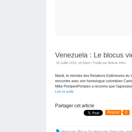
Venezuela : Le blocus vi
18 Juillet 2019, 16:50pm
|
Publié par Bolivar Infos
Mardi, le ministre des Relations Extérieures du 
rencontre avec son homologue colombien Carlos H
Mike PompeoPompeo a reconnu que l'agression
Lire la suite
Partager cet article
Repost
0
Venezuela
,
Blocus Du Venezuela
,
Etats-Unis
,
Ing