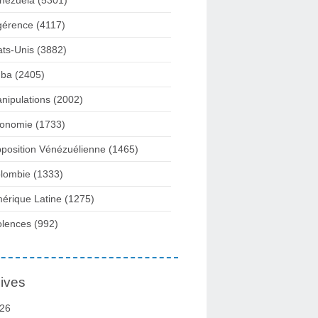
nezuela
(5301)
gérence
(4117)
ats-Unis
(3882)
ba
(2405)
nipulations
(2002)
onomie
(1733)
position Vénézuélienne
(1465)
lombie
(1333)
érique Latine
(1275)
olences
(992)
ives
26