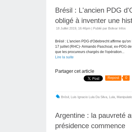
Brésil : L'ancien PDG d'
obligé à inventer une his
18 Juillet 2019, 16:46pm
|
Publié par Bolivar Infos
Brésil : L'ancien PDG d'Odebrecht affirme qu'on l
17 juillet (RHC)- Armando Paschoal, ex-PDG de 
que les procureurs chargés de l'opération...
Lire la suite
Partager cet article
Repost
0
Brésil
,
Luis Ignacio Lula Da Silva
,
Lula
,
Manipulati
Argentine : la pauvreté 
présidence commence