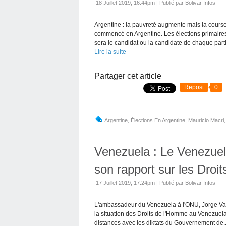
18 Juillet 2019, 16:44pm
|
Publié par Bolivar Infos
Argentine : la pauvreté augmente mais la cours
commencé en Argentine. Les élections primaires
sera le candidat ou la candidate de chaque parti.
Lire la suite
Partager cet article
Repost
0
Argentine
,
Élections En Argentine
,
Mauricio Macri
Venezuela : Le Venezuela
son rapport sur les Dro
17 Juillet 2019, 17:24pm
|
Publié par Bolivar Infos
L'ambassadeur du Venezuela à l'ONU, Jorge Val
la situation des Droits de l'Homme au Venezuel
distances avec les diktats du Gouvernement de..