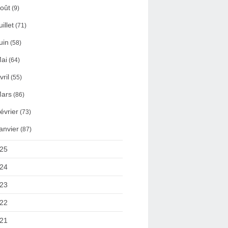
oût
(9)
uillet
(71)
uin
(58)
ai
(64)
vril
(55)
ars
(86)
évrier
(73)
anvier
(87)
25
24
23
22
21