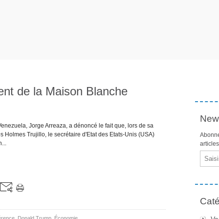
ent de la Maison Blanche
News
Venezuela, Jorge Arreaza, a dénoncé le fait que, lors de sa
olmes Trujillo, le secrétaire d'Etat des Etats-Unis (USA)
Abonne
...
article
Email
Caté
érence
,
Donald Trump
,
Économie