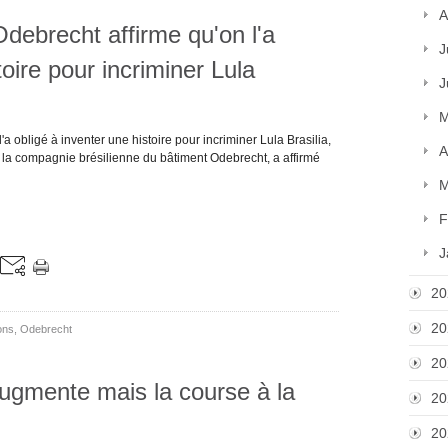
A
Odebrecht affirme qu'on l'a
J
toire pour incriminer Lula
J
M
'a obligé à inventer une histoire pour incriminer Lula Brasilia,
A
la compagnie brésilienne du bâtiment Odebrecht, a affirmé
M
F
J
20
20
ons
,
Odebrecht
20
augmente mais la course à la
20
20