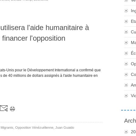
Ve
In
Et
tilisera l'aide humanitaire à
Cu
financer l'opposition
Ma
Éc
Op
États-Unis pour le Développement International a confirmé que
Co
 de 40 millions de dollars assignés à l'aide humanitaire en
Am
Vi
Arch
,
Migrants
,
Opposition Vénézuélienne
,
Juan Guaido
20