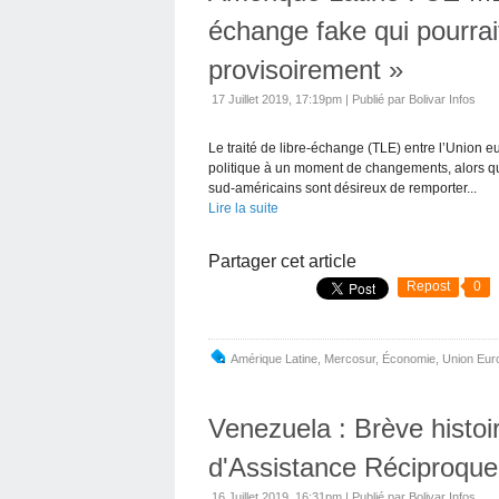
échange fake qui pourrai
provisoirement »
17 Juillet 2019, 17:19pm
|
Publié par Bolivar Infos
Le traité de libre-échange (TLE) entre l’Union 
politique à un moment de changements, alors q
sud-américains sont désireux de remporter...
Lire la suite
Partager cet article
Repost
0
Amérique Latine
,
Mercosur
,
Économie
,
Union Eur
Venezuela : Brève histoir
d'Assistance Réciproque
16 Juillet 2019, 16:31pm
|
Publié par Bolivar Infos