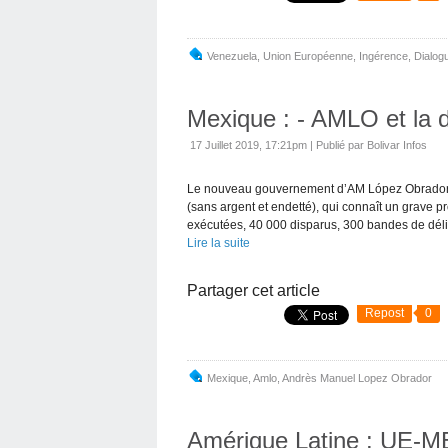
Venezuela
,
Union Européenne
,
Ingérence
,
Dialog
Mexique : - AMLO et la d
17 Juillet 2019, 17:21pm
|
Publié par Bolivar Infos
Le nouveau gouvernement d’AM López Obrador, ave
(sans argent et endetté), qui connaît un grave 
exécutées, 40 000 disparus, 300 bandes de déli
Lire la suite
Partager cet article
Repost
0
Mexique
,
Amlo
,
Andrès Manuel Lopez Obrador
Amérique Latine : UE-ME