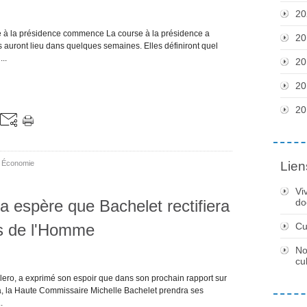
20
e à la présidence commence La course à la présidence a
20
 auront lieu dans quelques semaines. Elles définiront quel
..
20
20
20
,
Économie
Lien
Vi
 espère que Bachelet rectifiera
do
its de l'Homme
Cu
No
cu
ero, a exprimé son espoir que dans son prochain rapport sur
a, la Haute Commissaire Michelle Bachelet prendra ses
.