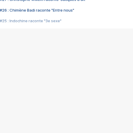
#26 : Chimène Badi raconte "Entre nous"
#25 : Indochine raconte "3e sexe"
#24 : Zaho raconte "C'est chelou"
#23 : Patrick Bruel raconte "Au café des délices"
#22 : Kyo raconte "Le chemin"
#21 : Nolwenn Leroy raconte "Cassé"
#20 : Patrick Hernandez raconte "Born to be alive"
#19 : Lorie raconte "Près de moi"
#18 : Michael Jones raconte "A nos actes manqués" (avec Jean-Jacque
#17 : Khaled raconte "Aïcha"
#16 : Corneille raconte "Parce qu'on vient de loin"
#15 : Indochine raconte "L'aventurier"