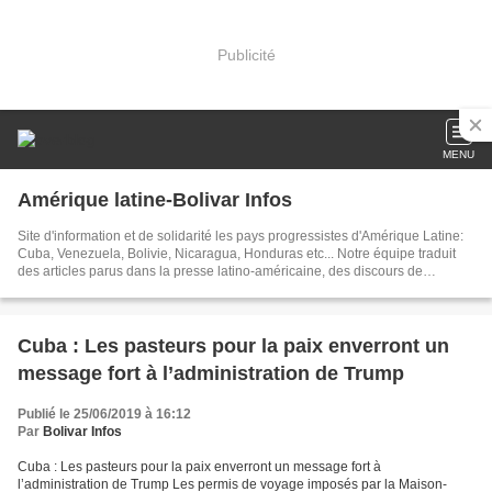
Publicité
MENU
Amérique latine-Bolivar Infos
Site d'information et de solidarité les pays progressistes d'Amérique Latine:
Cuba, Venezuela, Bolivie, Nicaragua, Honduras etc... Notre équipe traduit
des articles parus dans la presse latino-américaine, des discours de
dirigeants, créé des documents sur les événements brûlants d'Amérique
latine. Dans nos articles publiés chaque jour, nous tâchons d'être toujours au
plus près de l'actualité
Cuba : Les pasteurs pour la paix enverront un
message fort à l’administration de Trump
Publié le 25/06/2019 à 16:12
Par
Bolivar Infos
Cuba : Les pasteurs pour la paix enverront un message fort à
l’administration de Trump Les permis de voyage imposés par la Maison-