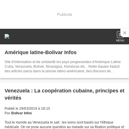
Publicité
MENU
Amérique latine-Bolivar Infos
Site d'information et de solidarité les pays progressistes d'Amérique Latine:
Cuba, Venezuela, Bolivie, Nicaragua, Honduras etc... Notre équipe traduit
des articles parus dans la presse latino-américaine, des discours de
dirigeants, créé des documents sur les événements brûlants d'Amérique
latine. Dans nos articles publiés chaque jour, nous tâchons d'être toujours au
plus près de l'actualité
Venezuela : La coopération cubaine, principes et
vérités
Publié le 29/03/2019 à 18:15
Par
Bolivar Infos
Tout le monde au Venezuela le sait : les soins sont basés sur l'éthique
médicale. On ne pose aucune question au malade sur sa filiation politique et