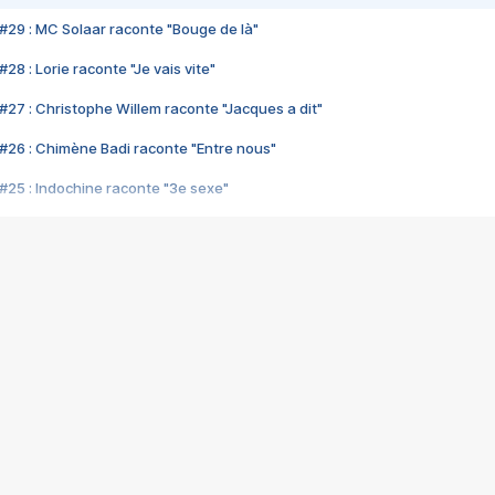
#29 : MC Solaar raconte "Bouge de là"
28 : Lorie raconte "Je vais vite"
#27 : Christophe Willem raconte "Jacques a dit"
#26 : Chimène Badi raconte "Entre nous"
#25 : Indochine raconte "3e sexe"
#24 : Zaho raconte "C'est chelou"
#23 : Patrick Bruel raconte "Au café des délices"
#22 : Kyo raconte "Le chemin"
#21 : Nolwenn Leroy raconte "Cassé"
#20 : Patrick Hernandez raconte "Born to be alive"
#19 : Lorie raconte "Près de moi"
#18 : Michael Jones raconte "A nos actes manqués" (avec Jean-Jacque