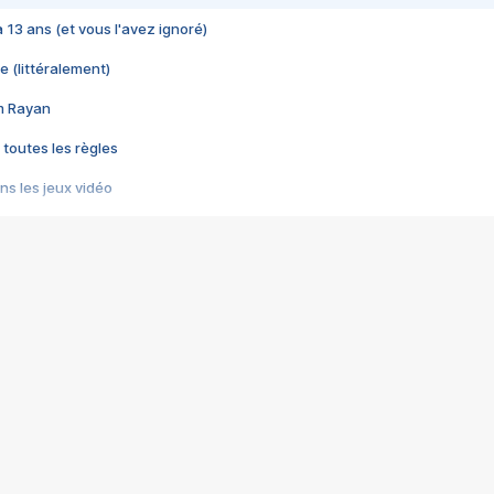
 a 13 ans (et vous l'avez ignoré)
e (littéralement)
im Rayan
 toutes les règles
s les jeux vidéo
us choquant de Rockstar ? - Le scandale BULLY
e plus moche de Steam
du RÊVE tourne au CAUCHEMAR
pendant 8 heures
it… à tort
umiliés par un jeu vidéo
ire - Final Fantasy 8