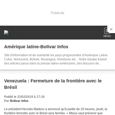
Publicité
MENU
Amérique latine-Bolivar Infos
Site d'information et de solidarité les pays progressistes d'Amérique Latine:
Cuba, Venezuela, Bolivie, Nicaragua, Honduras etc... Notre équipe traduit
des articles parus dans la presse latino-américaine, des discours de
dirigeants, créé des documents sur les événements brûlants d'Amérique
latine. Dans nos articles publiés chaque jour, nous tâchons d'être toujours au
plus près de l'actualité
Venezuela : Fermeture de la frontière avec le
Brésil
Publié le 22/02/2019 à 17:16
Par
Bolivar Infos
Le président Nicolás Maduro a annoncé qu'à partie de 20 heures, jeudi, la
frontière terrestre avec le Brésil sera fermée. « Mieux vaut prévenir que