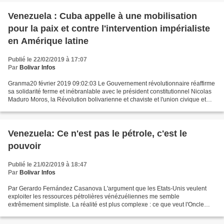
Venezuela : Cuba appelle à une mobilisation
pour la paix et contre l'intervention impérialiste
en Amérique latine
Publié le 22/02/2019 à 17:07
Par
Bolivar Infos
Granma20 février 2019 09:02:03 Le Gouvernement révolutionnaire réaffirme
sa solidarité ferme et inébranlable avec le président constitutionnel Nicolas
Maduro Moros, la Révolution bolivarienne et chaviste et l'union civique et
militaire de son peuple et...
Venezuela: Ce n'est pas le pétrole, c'est le
pouvoir
Publié le 21/02/2019 à 18:47
Par
Bolivar Infos
Par Gerardo Fernández Casanova L'argument que les Etats-Unis veulent
exploiter les ressources pétrolières vénézuéliennes me semble
extrêmement simpliste. La réalité est plus complexe : ce que veut l'Oncle
Sam, c'est le pouvoir sur Notre Amérique et la...