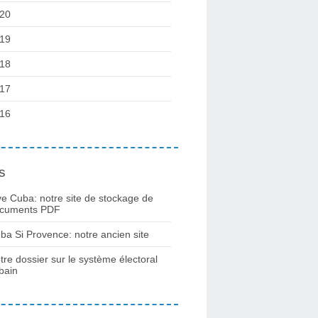
20
19
18
17
16
s
ve Cuba: notre site de stockage de
cuments PDF
ba Si Provence: notre ancien site
tre dossier sur le système électoral
bain