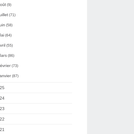
oût
(9)
uillet
(71)
uin
(58)
ai
(64)
vril
(55)
ars
(86)
évrier
(73)
anvier
(87)
25
24
23
22
21