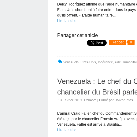
Delcy Rodríguez affirme que l'aide humanitaire 
Etats-Unis cherchent à faire entrer dans le pay
qu'ils offrent. « L'aide humanitaire...
Lire la suite
Partager cet article
Repost
0
Venezuela
,
Etats-Unis
,
Ingérence
,
Aide Humanitai
Venezuela : Le chef du
chancelier du Brésil parl
13 Février 2019, 17:04pm
|
Publié par Bolivar Infos
L'amiral Craig Faller, chef du Commandement Su
été reçu par le chancelier Ernesto Araújo avec qu
Venezuela. Faller est arrivé à Brasilia...
Lire la suite