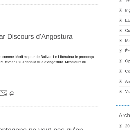
Ve
In
Et
Cu
ar Discours d'Angostura
Ma
Éc
e comme l'écrit majeur de Bolivar. Le Libérateur le prononça
Op
5 .février 1819 dans la ville d'Angostura. Messieurs du
Co
Am
Vi
Arch
20
entagone ne veut pas qu'on