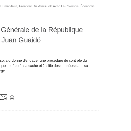
 Humanitaire
,
Frontière Du Venezuela Avec La Colombie
,
Économie
,
n Générale de la République
de Juan Guaidó
oso, a ordonné d'engager une procédure de contrôle du
ue le député « a caché et falsifié des données dans sa
ge...