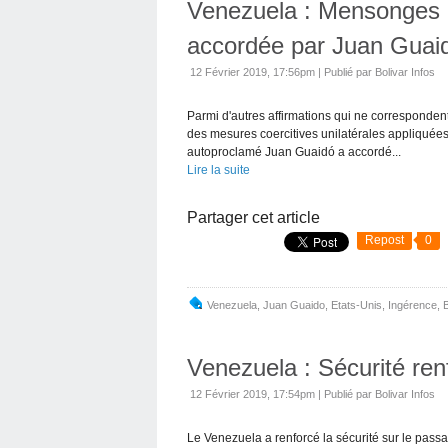
Venezuela : Mensonges et
accordée par Juan Guai
12 Février 2019, 17:56pm
|
Publié par Bolivar Infos
Parmi d'autres affirmations qui ne correspondent 
des mesures coercitives unilatérales appliquées
autoproclamé Juan Guaidó a accordé...
Lire la suite
Partager cet article
Repost
0
Venezuela
,
Juan Guaido
,
Etats-Unis
,
Ingérence
,
Venezuela : Sécurité ren
12 Février 2019, 17:54pm
|
Publié par Bolivar Infos
Le Venezuela a renforcé la sécurité sur le passa