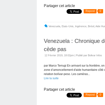
Partager cet article
Repost
0
Venezuela
,
Etats-Unis
,
Ingérence
,
Brésil
,
Aide Hum
Venezuela : Chronique de 
cède pas
12 Février 2019, 18:02pm
|
Publié par Bolivar Infos
par Marco Terrugi En arrivant sur la frontière, on
zone d’amoncellement d'aide humanitaire côté c
relation bolívar-peso. Les caméras...
Lire la suite
Partager cet article
Repost
0