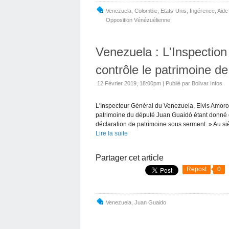
Venezuela
,
Colombie
,
Etats-Unis
,
Ingérence
,
Aide
Opposition Vénézuélienne
Venezuela : L'Inspectio
contrôle le patrimoine 
12 Février 2019, 18:00pm
|
Publié par Bolivar Infos
L'Inspecteur Général du Venezuela, Elvis Amor
patrimoine du député Juan Guaidó étant donné q
déclaration de patrimoine sous serment. » Au siè
Lire la suite
Partager cet article
Repost
0
Venezuela
,
Juan Guaido