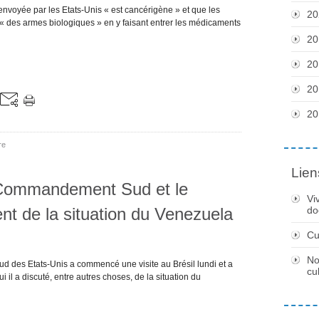
envoyée par les Etats-Unis « est cancérigène » et que les
20
s « des armes biologiques » en y faisant entrer les médicaments
20
20
20
20
re
Lien
 Commandement Sud et le
Vi
ent de la situation du Venezuela
do
Cu
No
d des Etats-Unis a commencé une visite au Brésil lundi et a
cu
i il a discuté, entre autres choses, de la situation du