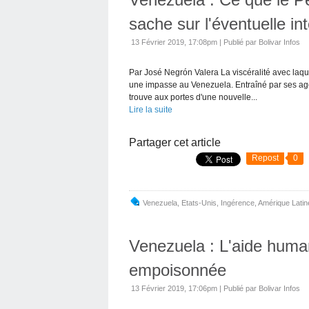
sache sur l'éventuelle int
13 Février 2019, 17:08pm
|
Publié par Bolivar Infos
Par José Negrón Valera La viscéralité avec laqu
une impasse au Venezuela. Entraîné par ses agent
trouve aux portes d'une nouvelle...
Lire la suite
Partager cet article
Repost
0
Venezuela
,
Etats-Unis
,
Ingérence
,
Amérique Latin
Venezuela : L'aide human
empoisonnée
13 Février 2019, 17:06pm
|
Publié par Bolivar Infos