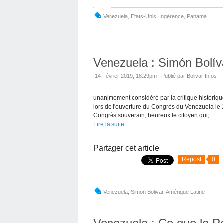
Venezuela
,
Etats-Unis
,
Ingérence
,
Panama
Venezuela : Simón Bolív
14 Février 2019, 18:29pm
|
Publié par Bolivar Infos
unanimement considéré par la critique historiqu
lors de l'ouverture du Congrès du Venezuela le 1
Congrès souverain, heureux le citoyen qui,...
Lire la suite
Partager cet article
Repost
0
Venezuela
,
Simon Bolivar
,
Amérique Latine
Venezuela : Ce que le P