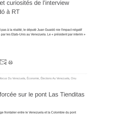
 curiosités de l'interview
dó à RT
pas à la réalité, le député Juan Guaidó nie l'impact négatif
 par les Etats-Unis au Venezuela. Le « président par interim »
Blocus Du Venezuela
,
Économie
,
Élections Au Venezuela
,
Onu
forcée sur le pont Las Tienditas
ge frontalier entre le Venezuela et la Colombie du pont