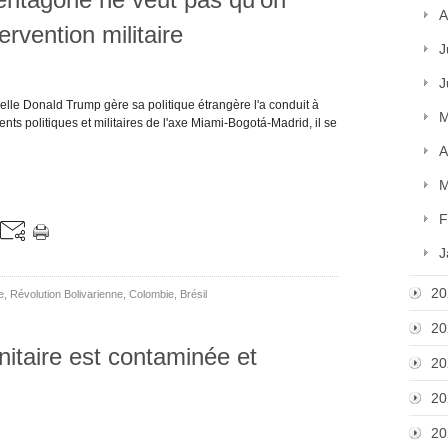
A
ervention militaire
J
J
elle Donald Trump gère sa politique étrangère l'a conduit à
M
s politiques et militaires de l'axe Miami-Bogotá-Madrid, il se
A
M
F
J
20
e
,
Révolution Bolivarienne
,
Colombie
,
Brésil
20
itaire est contaminée et
20
20
20