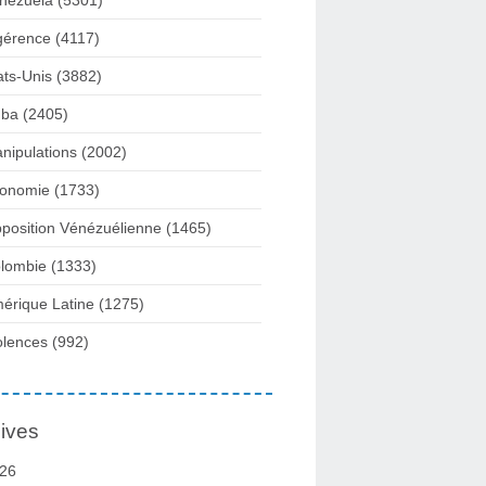
nezuela
(5301)
gérence
(4117)
ats-Unis
(3882)
ba
(2405)
nipulations
(2002)
onomie
(1733)
position Vénézuélienne
(1465)
lombie
(1333)
érique Latine
(1275)
olences
(992)
ives
26