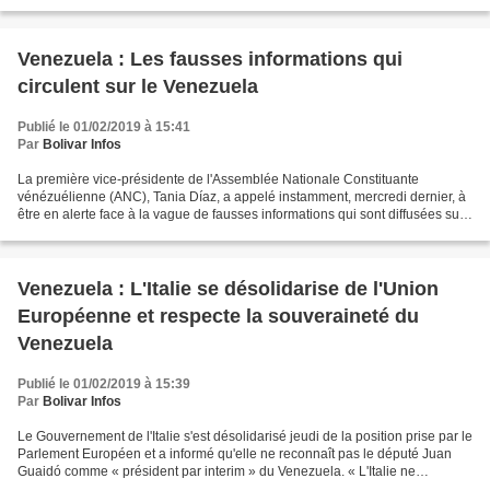
organisées par celui qu'on...
Venezuela : Les fausses informations qui
circulent sur le Venezuela
Publié le 01/02/2019 à 15:41
Par
Bolivar Infos
La première vice-présidente de l'Assemblée Nationale Constituante
vénézuélienne (ANC), Tania Díaz, a appelé instamment, mercredi dernier, à
être en alerte face à la vague de fausses informations qui sont diffusées sur
les réseaux sociaux dans le cadre...
Venezuela : L'Italie se désolidarise de l'Union
Européenne et respecte la souveraineté du
Venezuela
Publié le 01/02/2019 à 15:39
Par
Bolivar Infos
Le Gouvernement de l'Italie s'est désolidarisé jeudi de la position prise par le
Parlement Européen et a informé qu'elle ne reconnaît pas le député Juan
Guaidó comme « président par interim » du Venezuela. « L'Italie ne
reconnaît pas le président auto-proclamé...