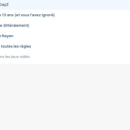
 DayZ
 a 13 ans (et vous l'avez ignoré)
e (littéralement)
im Rayan
 toutes les règles
s les jeux vidéo
us choquant de Rockstar ? - Le scandale BULLY
e plus moche de Steam
du RÊVE tourne au CAUCHEMAR
pendant 8 heures
it… à tort
umiliés par un jeu vidéo
ire - Final Fantasy 8