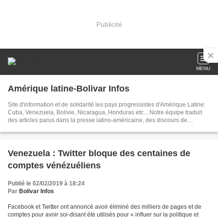
Publicité
MENU
Amérique latine-Bolivar Infos
Site d'information et de solidarité les pays progressistes d'Amérique Latine:
Cuba, Venezuela, Bolivie, Nicaragua, Honduras etc... Notre équipe traduit
des articles parus dans la presse latino-américaine, des discours de
dirigeants, créé des documents sur les événements brûlants d'Amérique
latine. Dans nos articles publiés chaque jour, nous tâchons d'être toujours au
plus près de l'actualité
Venezuela : Twitter bloque des centaines de
comptes vénézuéliens
Publié le 02/02/2019 à 18:24
Par
Bolivar Infos
Facebook et Twitter ont annoncé avoir éliminé des milliers de pages et de
comptes pour avoir soi-disant été utilisés pour « influer sur la politique et