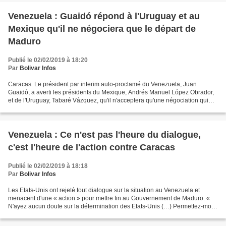
Venezuela : Guaidó répond à l'Uruguay et au
Mexique qu'il ne négociera que le départ de
Maduro
Publié le 02/02/2019 à 18:20
Par
Bolivar Infos
Caracas. Le président par interim auto-proclamé du Venezuela, Juan
Guaidó, a averti les présidents du Mexique, Andrés Manuel López Obrador,
et de l'Uruguay, Tabaré Vázquez, qu'il n'acceptera qu'une négociation qui
amène le départ du pouvoir du président...
Venezuela : Ce n'est pas l'heure du dialogue,
c'est l'heure de l'action contre Caracas
Publié le 02/02/2019 à 18:18
Par
Bolivar Infos
Les Etats-Unis ont rejeté tout dialogue sur la situation au Venezuela et
menacent d'une « action » pour mettre fin au Gouvernement de Maduro. «
N'ayez aucun doute sur la détermination des Etats-Unis (…) Permettez-moi
d'être clair : ce n'est pas l'heure...