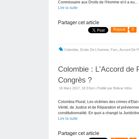
Commissaire aux Droits de l'Homme et il a eu...
Lire la suite
Partager cet article
Repost
0
Colombie
,
Droits De L'homme
,
Farc
,
Accord De P
Colombie : L'Accord de P
Congrès ?
16 Mars 2017, 18:37pm
|
Publié par Bolivar Infos
Colombia Plural, Les victimes des crimes d'Etat
Vérité, de Justice et de Réparation et préviennen
constitutionnalité. En quoi a changé la Juridiction
Lire la suite
Partager cet article