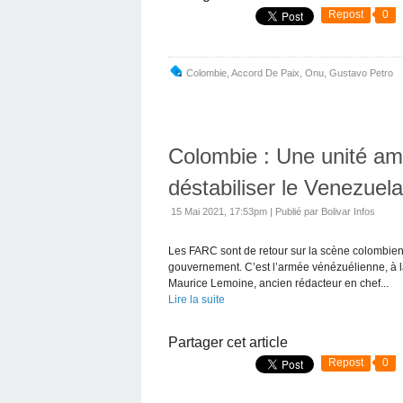
Repost
0
Colombie
,
Accord De Paix
,
Onu
,
Gustavo Petro
Colombie : Une unité am
déstabiliser le Venezuela
15 Mai 2021, 17:53pm
|
Publié par Bolivar Infos
Les FARC sont de retour sur la scène colombien
gouvernement. C’est l’armée vénézuélienne, à la 
Maurice Lemoine, ancien rédacteur en chef...
Lire la suite
Partager cet article
Repost
0