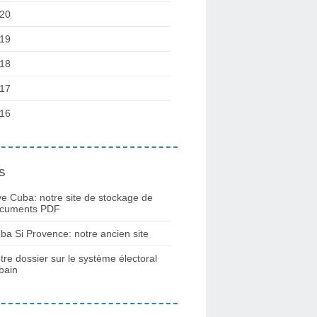
20
19
18
17
16
s
ve Cuba: notre site de stockage de
cuments PDF
ba Si Provence: notre ancien site
tre dossier sur le système électoral
bain