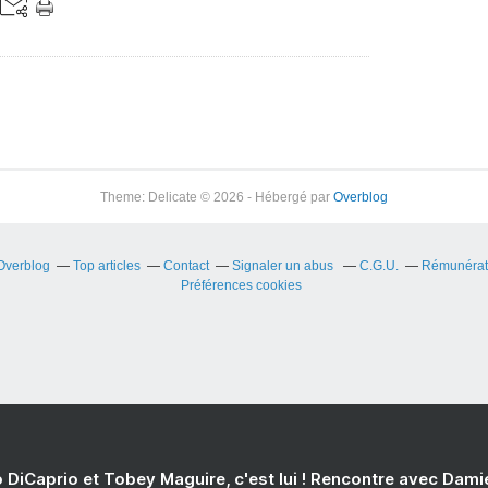
Theme: Delicate © 2026 - Hébergé par
Overblog
 Overblog
Top articles
Contact
Signaler un abus
C.G.U.
Rémunérati
Préférences cookies
 DiCaprio et Tobey Maguire, c'est lui ! Rencontre avec Dam