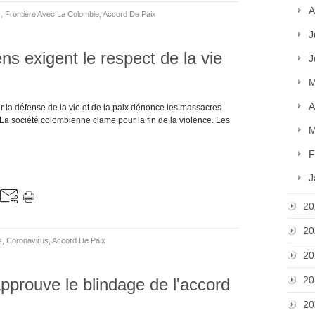
A
c
,
Frontière Avec La Colombie
,
Accord De Paix
J
s exigent le respect de la vie
J
M
A
 la défense de la vie et de la paix dénonce les massacres
 La société colombienne clame pour la fin de la violence. Les
M
F
J
20
20
s
,
Coronavirus
,
Accord De Paix
20
20
pprouve le blindage de l'accord
20