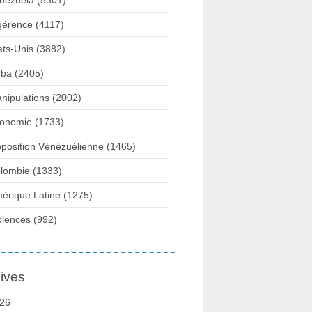
nezuela
(5301)
gérence
(4117)
ats-Unis
(3882)
ba
(2405)
nipulations
(2002)
onomie
(1733)
position Vénézuélienne
(1465)
lombie
(1333)
érique Latine
(1275)
olences
(992)
ives
26