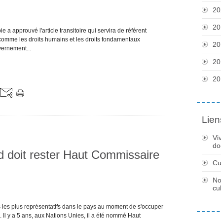
20
20
a approuvé l'article transitoire qui servira de référent
 comme les droits humains et les droits fondamentaux
20
vernement...
20
20
Lien
Vi
do
 doit rester Haut Commissaire
Cu
No
cu
les plus représentatifs dans le pays au moment de s'occuper
 Il y a 5 ans, aux Nations Unies, il a été nommé Haut