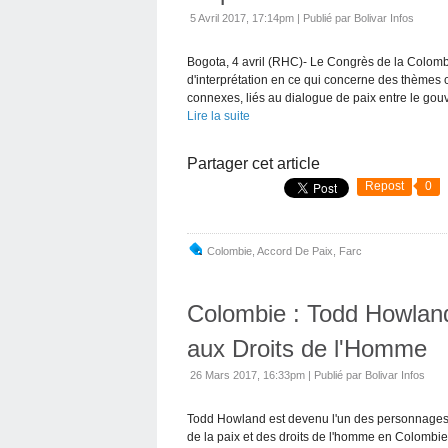
5 Avril 2017, 17:14pm
|
Publié par Bolivar Infos
Bogota, 4 avril (RHC)- Le Congrès de la Colombie 
d'interprétation en ce qui concerne des thèmes
connexes, liés au dialogue de paix entre le gou
Lire la suite
Partager cet article
Repost
0
Colombie
,
Accord De Paix
,
Farc
Colombie : Todd Howland
aux Droits de l'Homme
26 Mars 2017, 16:33pm
|
Publié par Bolivar Infos
Todd Howland est devenu l'un des personnages 
de la paix et des droits de l'homme en Colombie.