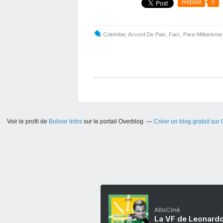
Repost
0
Colombie
,
Accord De Paix
,
Farc
,
Para-Militarisme
Voir le profil de
Bolivar Infos
sur le portail Overblog
Créer un blog gratuit sur
AlloCiné
La VF de Leonardo