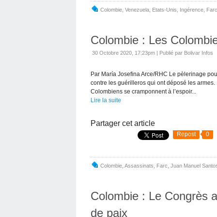
Colombie
,
Venezuela
,
Etats-Unis
,
Ingérence
,
Far
Colombie : Les Colombien
30 Octobre 2020, 17:23pm
|
Publié par Bolivar Infos
Par María Josefina Arce/RHC Le pèlerinage pour
contre les guérilleros qui ont déposé les armes.
Colombiens se cramponnent à l’espoir...
Lire la suite
Partager cet article
Repost
0
Colombie
,
Assassinats
,
Farc
,
Juan Manuel Santo
Colombie : Le Congrès a
de paix