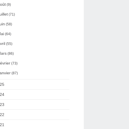
oût
(9)
uillet
(71)
uin
(58)
ai
(64)
vril
(55)
ars
(86)
évrier
(73)
anvier
(87)
25
24
23
22
21