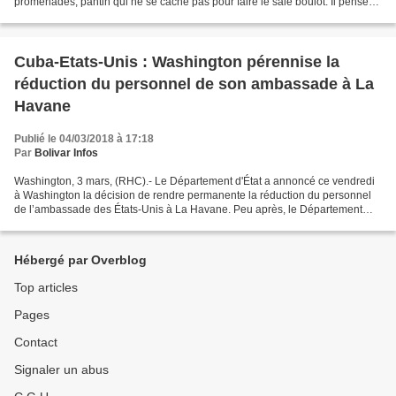
promenades, pantin qui ne se cache pas pour faire le sale boulot. Il pense
que tout le monde est aveugle et il...
Cuba-Etats-Unis : Washington pérennise la
réduction du personnel de son ambassade à La
Havane
Publié le 04/03/2018 à 17:18
Par
Bolivar Infos
Washington, 3 mars, (RHC).- Le Département d'État a annoncé ce vendredi
à Washington la décision de rendre permanente la réduction du personnel
de l’ambassade des États-Unis à La Havane. Peu après, le Département
d'État a posté sur son site web l’avertissement...
Hébergé par Overblog
Top articles
Pages
Contact
Signaler un abus