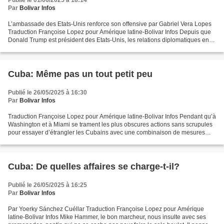
Publié le 01/06/2025 à 18:14
Par
Bolivar Infos
L’ambassade des Etats-Unis renforce son offensive par Gabriel Vera Lopes
Traduction Françoise Lopez pour Amérique latine-Bolivar Infos Depuis que
Donald Trump est président des Etats-Unis, les relations diplomatiques entre
Washington et La Havane sont...
Cuba: Même pas un tout petit peu
Publié le 26/05/2025 à 16:30
Par
Bolivar Infos
Traduction Françoise Lopez pour Amérique latine-Bolivar Infos Pendant qu’à
Washington et à Miami se trament les plus obscures actions sans scrupules
pour essayer d’étrangler les Cubains avec une combinaison de mesures
coercitives de pression économique...
Cuba: De quelles affaires se charge-t-il?
Publié le 26/05/2025 à 16:25
Par
Bolivar Infos
Par Yoerky Sánchez Cuéllar Traduction Françoise Lopez pour Amérique
latine-Bolivar Infos Mike Hammer, le bon marcheur, nous insulte avec ses