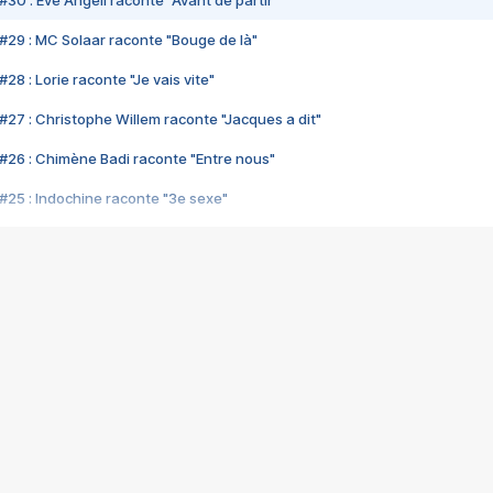
#30 : Eve Angeli raconte "Avant de partir"
#29 : MC Solaar raconte "Bouge de là"
28 : Lorie raconte "Je vais vite"
#27 : Christophe Willem raconte "Jacques a dit"
#26 : Chimène Badi raconte "Entre nous"
#25 : Indochine raconte "3e sexe"
#24 : Zaho raconte "C'est chelou"
#23 : Patrick Bruel raconte "Au café des délices"
#22 : Kyo raconte "Le chemin"
#21 : Nolwenn Leroy raconte "Cassé"
#20 : Patrick Hernandez raconte "Born to be alive"
#19 : Lorie raconte "Près de moi"
#18 : Michael Jones raconte "A nos actes manqués" (avec Jean-Jacque