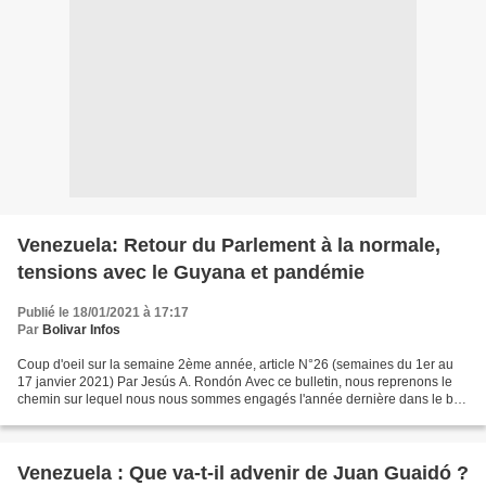
Venezuela: Retour du Parlement à la normale,
tensions avec le Guyana et pandémie
Publié le 18/01/2021 à 17:17
Par
Bolivar Infos
Coup d'oeil sur la semaine 2ème année, article N°26 (semaines du 1er au
17 janvier 2021) Par Jesús A. Rondón Avec ce bulletin, nous reprenons le
chemin sur lequel nous nous sommes engagés l'année dernière dans le but
de présenter brièvement les principaux...
Venezuela : Que va-t-il advenir de Juan Guaidó ?