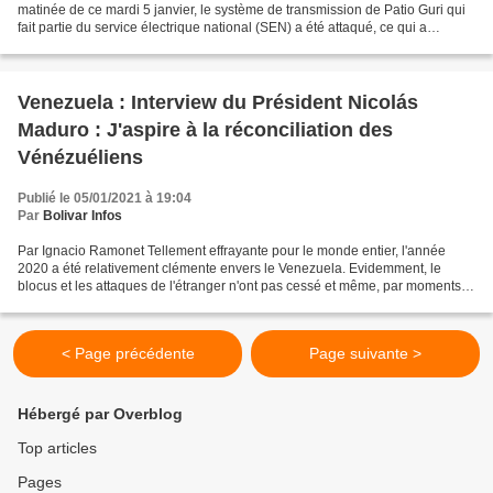
matinée de ce mardi 5 janvier, le système de transmission de Patio Guri qui
fait partie du service électrique national (SEN) a été attaqué, ce qui a
provoqué des chutes et des coupures...
Venezuela : Interview du Président Nicolás
Maduro : J'aspire à la réconciliation des
Vénézuéliens
Publié le 05/01/2021 à 19:04
Par
Bolivar Infos
Par Ignacio Ramonet Tellement effrayante pour le monde entier, l'année
2020 a été relativement clémente envers le Venezuela. Evidemment, le
blocus et les attaques de l'étranger n'ont pas cessé et même, par moments,
se sont intensifiées. Mais la Révolution...
< Page précédente
Page suivante >
Hébergé par Overblog
Top articles
Pages