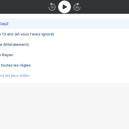
 DayZ
 a 13 ans (et vous l'avez ignoré)
e (littéralement)
im Rayan
 toutes les règles
s les jeux vidéo
us choquant de Rockstar ? - Le scandale BULLY
e plus moche de Steam
du RÊVE tourne au CAUCHEMAR
pendant 8 heures
it… à tort