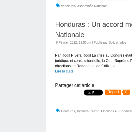
Venezuela
,
Assemblée Nationale
Honduras : Un accord met
Nationale
8 Février 2022, 19:53pm
|
Publié par Bolivar Infos
Par Rodil Rivera Rodil La crise au Congrès était 
juridique ni constitutionnelle, la Cour Suprême 
directions de Redondo et de Cálix. La...
Lire la suite
Partager cet article
Repost
0
Honduras
,
Xiomara Castro
,
Élections Au Hondura