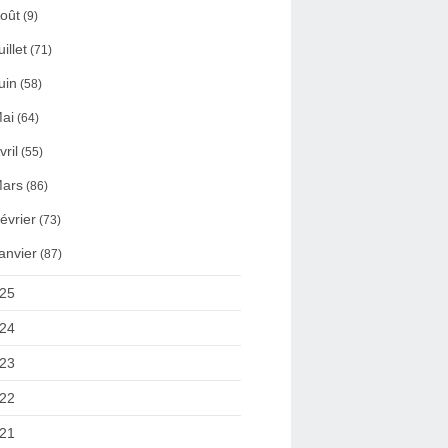
oût
(9)
uillet
(71)
uin
(58)
ai
(64)
vril
(55)
ars
(86)
évrier
(73)
anvier
(87)
25
24
23
22
21