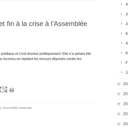
A
J
 fin à la crise à l’Assemblée
J
M
A
M
politique et s’est résolue politiquement. Elle n’a jamais été
l’a reconnu en rejetant les recours déposés contre les
F
J
20
20
20
s
,
Assemblée Nationale
20
20