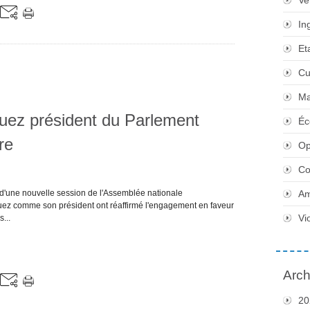
Ve
In
Et
Cu
Ma
uez président du Parlement
Éc
re
Op
Co
n d'une nouvelle session de l'Assemblée nationale
Am
guez comme son président ont réaffirmé l'engagement en faveur
Vi
...
Arch
20