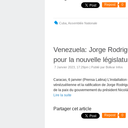
Repost
0
Cuba
,
Assemblée Nationale
Venezuela: Jorge Rodrig
pour la nouvelle législatu
7 Janvier 2023, 17:29pm
|
Publié par Bolivar Infos
Caracas, 6 janvier (Prensa Latina) L'installatio
vénézuélienne et la ratification de Jorge Rodri
de la paix du gouvernement du président Nicolás
Lire la suite
Partager cet article
Repost
0