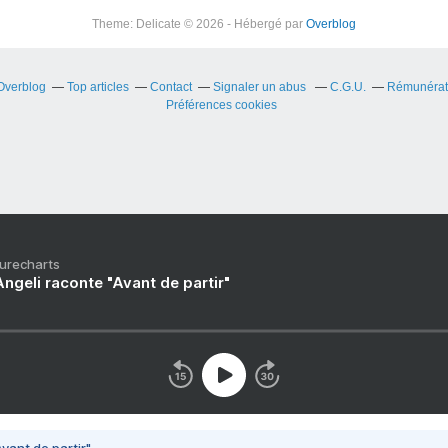
Theme: Delicate © 2026 - Hébergé par
Overblog
 Overblog
Top articles
Contact
Signaler un abus
C.G.U.
Rémunérati
Préférences cookies
Purecharts
ngeli raconte "Avant de partir"