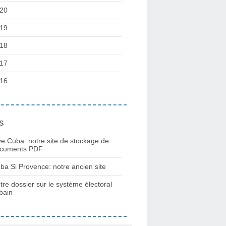
20
19
18
17
16
s
ve Cuba: notre site de stockage de
cuments PDF
ba Si Provence: notre ancien site
tre dossier sur le système électoral
bain