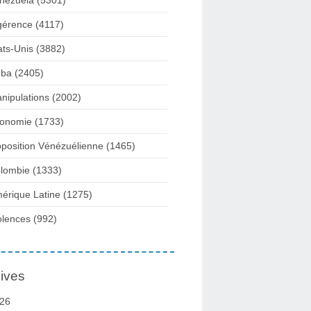
nezuela
(5301)
gérence
(4117)
ats-Unis
(3882)
ba
(2405)
nipulations
(2002)
onomie
(1733)
position Vénézuélienne
(1465)
lombie
(1333)
érique Latine
(1275)
olences
(992)
ives
26