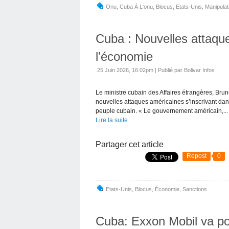
Onu
,
Cuba À L'onu
,
Blocus
,
Etats-Unis
,
Manipulat
Cuba : Nouvelles attaqu
l’économie
25 Juin 2026, 16:02pm
|
Publié par Bolivar Infos
Le ministre cubain des Affaires étrangères, Bru
nouvelles attaques américaines s’inscrivant dan
peuple cubain. « Le gouvernement américain,...
Lire la suite
Partager cet article
Repost
0
Etats-Unis
,
Blocus
,
Économie
,
Sanctions
Cuba: Exxon Mobil va pou