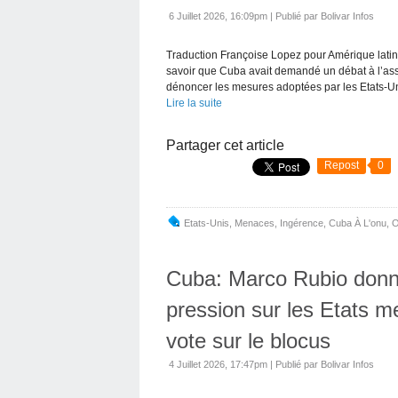
6 Juillet 2026, 16:09pm
|
Publié par Bolivar Infos
Traduction Françoise Lopez pour Amérique latine
savoir que Cuba avait demandé un débat à l’ass
dénoncer les mesures adoptées par les Etats-Uni
Lire la suite
Partager cet article
Repost
0
Etats-Unis
,
Menaces
,
Ingérence
,
Cuba À L'onu
,
O
Cuba: Marco Rubio donne
pression sur les Etats 
vote sur le blocus
4 Juillet 2026, 17:47pm
|
Publié par Bolivar Infos