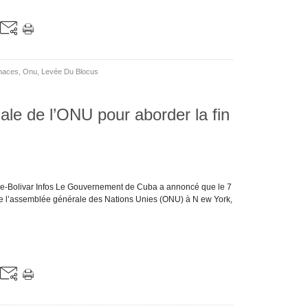
naces
,
Onu
,
Levée Du Blocus
le de l’ONU pour aborder la fin
ne-Bolivar Infos Le Gouvernement de Cuba a annoncé que le 7
 de l’assemblée générale des Nations Unies (ONU) à N ew York,