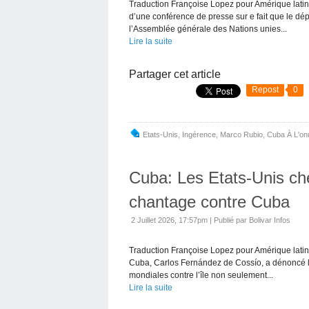
Traduction Françoise Lopez pour Amérique latine-
d’une conférence de presse sur e fait que le dé
l’Assemblée générale des Nations unies...
Lire la suite
Partager cet article
Repost
0
Etats-Unis
,
Ingérence
,
Marco Rubio
,
Cuba À L'on
Cuba: Les Etats-Unis ch
chantage contre Cuba
2 Juillet 2026, 17:57pm
|
Publié par Bolivar Infos
Traduction Françoise Lopez pour Amérique latine
Cuba, Carlos Fernández de Cossío, a dénoncé le 
mondiales contre l’île non seulement...
Lire la suite