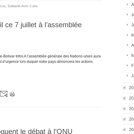
A
ocus
,
Solidarité Avec Cuba
J
 ce 7 juillet à l’assemblée
J
M
A
M
e-Bolivar Infos A l’assemblée générale des Nations unies aura
bat d’urgence lors duquel notre pays dénoncera les actions
F
J
20
20
20
s
20
20
oquent le débat à l’ONU