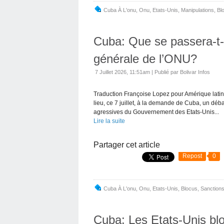
Cuba À L'onu
,
Onu
,
Etats-Unis
,
Manipulations
,
Bl
Cuba: Que se passera-t-il
générale de l’ONU?
7 Juillet 2026, 11:51am
|
Publié par Bolivar Infos
Traduction Françoise Lopez pour Amérique latin
lieu, ce 7 juillet, à la demande de Cuba, un dé
agressives du Gouvernement des Etats-Unis...
Lire la suite
Partager cet article
Repost
0
Cuba À L'onu
,
Onu
,
Etats-Unis
,
Blocus
,
Sanction
Cuba: Les Etats-Unis bl