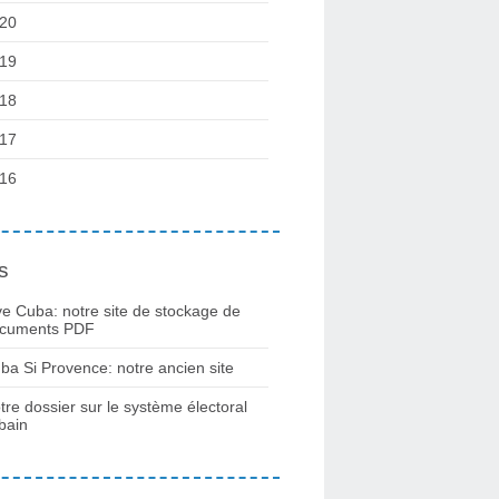
20
19
18
17
16
s
ve Cuba: notre site de stockage de
cuments PDF
ba Si Provence: notre ancien site
tre dossier sur le système électoral
bain