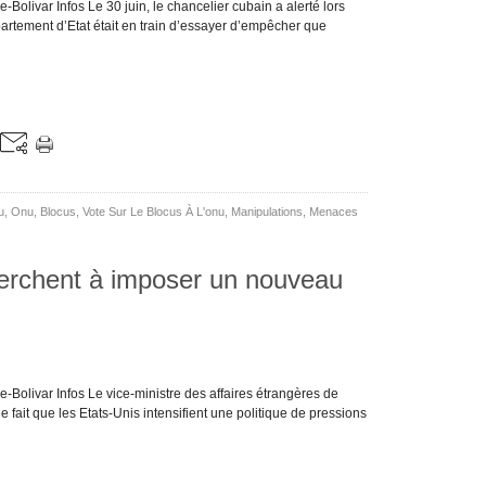
Bolivar Infos Le 30 juin, le chancelier cubain a alerté lors
partement d’Etat était en train d’essayer d’empêcher que
u
,
Onu
,
Blocus
,
Vote Sur Le Blocus À L'onu
,
Manipulations
,
Menaces
erchent à imposer un nouveau
-Bolivar Infos Le vice-ministre des affaires étrangères de
fait que les Etats-Unis intensifient une politique de pressions