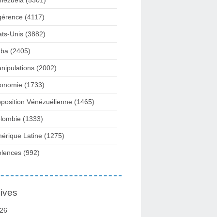
nezuela
(5301)
gérence
(4117)
ats-Unis
(3882)
ba
(2405)
nipulations
(2002)
onomie
(1733)
position Vénézuélienne
(1465)
lombie
(1333)
érique Latine
(1275)
olences
(992)
ives
26