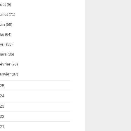
oût
(9)
uillet
(71)
uin
(58)
ai
(64)
vril
(55)
ars
(86)
évrier
(73)
anvier
(87)
25
24
23
22
21