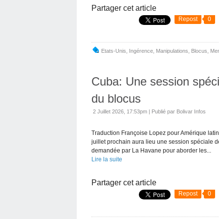
Partager cet article
Repost
0
Etats-Unis
,
Ingérence
,
Manipulations
,
Blocus
,
Me
Cuba: Une session spécia
du blocus
2 Juillet 2026, 17:53pm
|
Publié par Bolivar Infos
Traduction Françoise Lopez pour Amérique lati
juillet prochain aura lieu une session spéciale
demandée par La Havane pour aborder les...
Lire la suite
Partager cet article
Repost
0