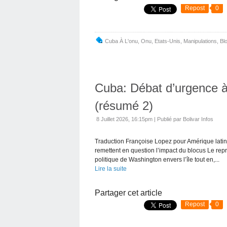
Repost
0
Cuba À L'onu
,
Onu
,
Etats-Unis
,
Manipulations
,
Bl
Cuba: Débat d’urgence à
(résumé 2)
8 Juillet 2026, 16:15pm
|
Publié par Bolivar Infos
Traduction Françoise Lopez pour Amérique latine
remettent en question l’impact du blocus Le repr
politique de Washington envers l’île tout en,...
Lire la suite
Partager cet article
Repost
0