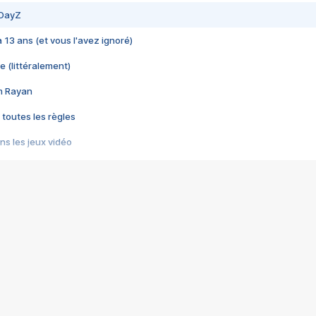
 DayZ
 a 13 ans (et vous l'avez ignoré)
e (littéralement)
im Rayan
 toutes les règles
s les jeux vidéo
us choquant de Rockstar ? - Le scandale BULLY
e plus moche de Steam
du RÊVE tourne au CAUCHEMAR
pendant 8 heures
it… à tort
umiliés par un jeu vidéo