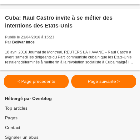
Cuba dans a juridiction de ce pays...
Cuba: Raul Castro invite à se méfier des
intentions des Etats-Unis
Publié le 21/04/2016 à 15:23
Par
Bolivar Infos
18 avril 2016 Journal de Montreal, REUTERS LA HAVANE – Raul Castro a
averti samedi les dirigeants du Parti communiste cubain que les Etats-Unis
restaient déterminés à mettre fin à la révolution socialiste à Cuba malgré le
dégel diplomatique entre les...
< Page précédente
Page suivante >
Hébergé par Overblog
Top articles
Pages
Contact
Signaler un abus