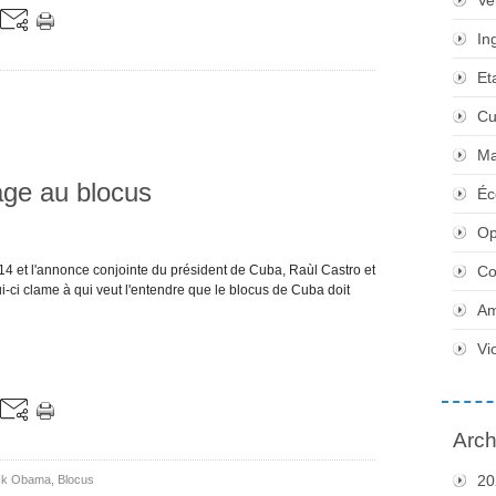
Ve
In
Et
Cu
Ma
age au blocus
Éc
Op
 et l'annonce conjointe du président de Cuba, Raùl Castro et
Co
-ci clame à qui veut l'entendre que le blocus de Cuba doit
Am
Vi
Arch
20
ck Obama
,
Blocus