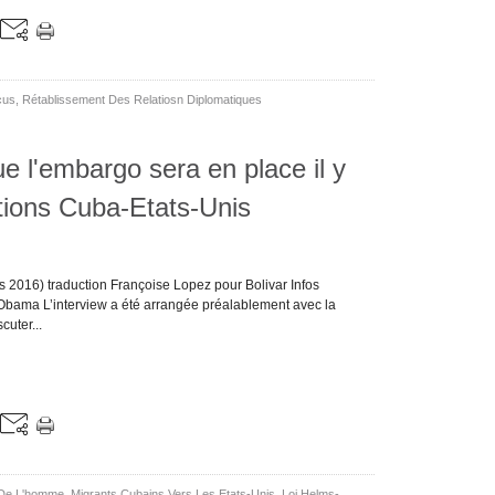
cus
,
Rétablissement Des Relatiosn Diplomatiques
e l'embargo sera en place il y
ations Cuba-Etats-Unis
 2016) traduction Françoise Lopez pour Bolivar Infos
Obama L’interview a été arrangée préalablement avec la
uter...
 De L'homme
,
Migrants Cubains Vers Les Etats-Unis
,
Loi Helms-