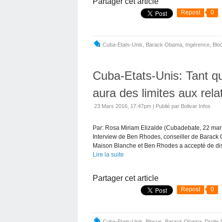
Partager cet article
Repost
0
Cuba-Etats-Unis
,
Barack Obama
,
Ingérence
,
Blo
Cuba-Etats-Unis: Tant qu
aura des limites aux rel
23 Mars 2016, 17:47pm
|
Publié par Bolivar Infos
Par: Rosa Miriam Elizalde (Cubadebate, 22 mars
Interview de Ben Rhodes, conseiller de Barack 
Maison Blanche et Ben Rhodes a accepté de disc
Lire la suite
Partager cet article
Repost
0
Cuba-Etats-Unis
,
Blocus
,
Barack Obama
,
Droits