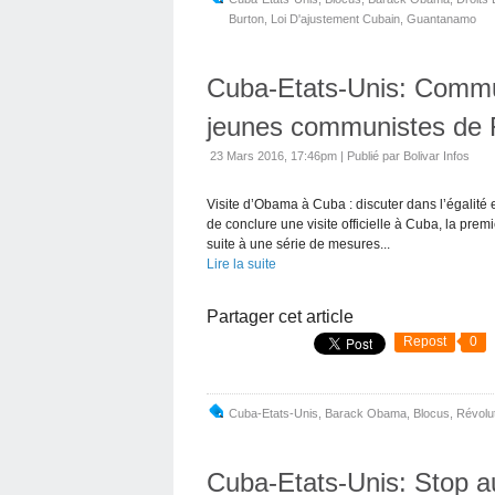
Burton
,
Loi D'ajustement Cubain
,
Guantanamo
Cuba-Etats-Unis: Comm
jeunes communistes de 
23 Mars 2016, 17:46pm
|
Publié par Bolivar Infos
Visite d’Obama à Cuba : discuter dans l’égalité
de conclure une visite officielle à Cuba, la prem
suite à une série de mesures...
Lire la suite
Partager cet article
Repost
0
Cuba-Etats-Unis
,
Barack Obama
,
Blocus
,
Révolu
Cuba-Etats-Unis: Stop au