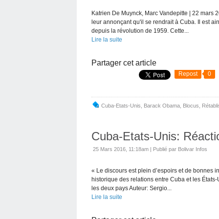
Katrien De Muynck, Marc Vandepitte | 22 mars 
leur annonçant qu'il se rendrait à Cuba. Il est ai
depuis la révolution de 1959. Cette...
Lire la suite
Partager cet article
Repost
0
Cuba-Etats-Unis
,
Barack Obama
,
Blocus
,
Rétabl
Cuba-Etats-Unis: Réact
25 Mars 2016, 11:18am
|
Publié par Bolivar Infos
« Le discours est plein d’espoirs et de bonnes in
historique des relations entre Cuba et les États-
les deux pays Auteur: Sergio...
Lire la suite