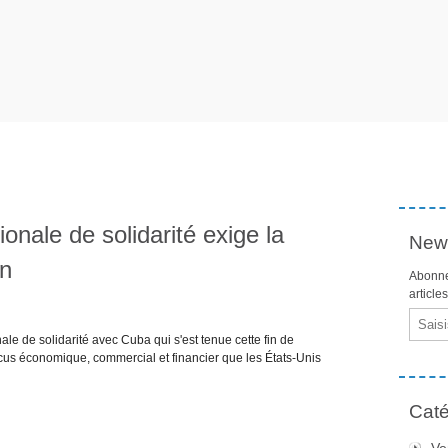
onale de solidarité exige la
News
en
Abonne
article
Email
ale de solidarité avec Cuba qui s'est tenue cette fin de
cus économique, commercial et financier que les États-Unis
Caté