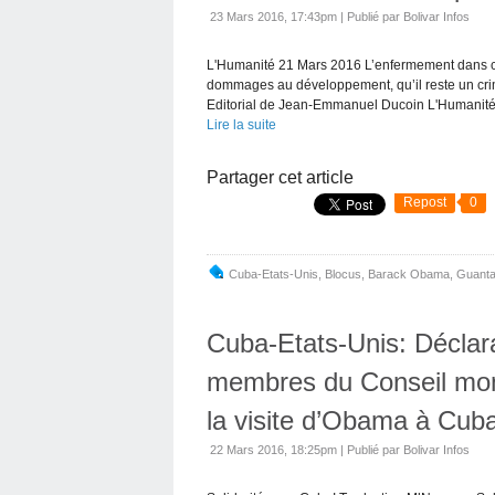
23 Mars 2016, 17:43pm
|
Publié par Bolivar Infos
L'Humanité 21 Mars 2016 L’enfermement dans ce
dommages au développement, qu’il reste un crime
Editorial de Jean-Emmanuel Ducoin L'Humanité.
Lire la suite
Partager cet article
Repost
0
Cuba-Etats-Unis
,
Blocus
,
Barack Obama
,
Guant
Cuba-Etats-Unis: Déclara
membres du Conseil mondi
la visite d’Obama à Cub
22 Mars 2016, 18:25pm
|
Publié par Bolivar Infos