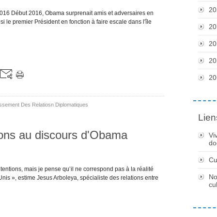
20
2016 Début 2016, Obama surprenait amis et adversaires en
nsi le premier Président en fonction à faire escale dans l'île
20
20
20
20
issement Des Relatiosn Diplomatiques
Lien
ions au discours d'Obama
Vi
do
Cu
tentions, mais je pense qu’il ne correspond pas à la réalité
No
Unis », estime Jesus Arboleya, spécialiste des relations entre
cu