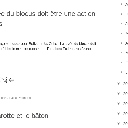
A
e du blocus doit être une action
J
s
J
M
A
çoise Lopez pour Bolivar Infos Quito - La levée du blocus doit
suré hier le ministre cubain des Relations Extérieures Bruno
M
F
J
20
20
tion Cubaine
,
Économie
20
20
otte et le bâton
20