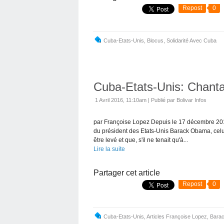
Repost
0
Cuba-Etats-Unis
,
Blocus
,
Solidarité Avec Cuba
Cuba-Etats-Unis: Chant
1 Avril 2016, 11:10am
|
Publié par Bolivar Infos
par Françoise Lopez Depuis le 17 décembre 2014
du président des Etats-Unis Barack Obama, celui
être levé et que, s'il ne tenait qu'à...
Lire la suite
Partager cet article
Repost
0
Cuba-Etats-Unis
,
Articles Françoise Lopez
,
Bara