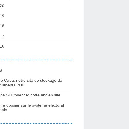
20
19
18
17
16
s
ve Cuba: notre site de stockage de
cuments PDF
ba Si Provence: notre ancien site
tre dossier sur le système électoral
bain