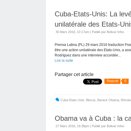
Cuba-Etats-Unis: La levé
unilatérale des Etats-Uni
30 Mars 2016, 10:17am
|
Publié par Bolivar Infos
Prensa Latina (PL) 29 mars 2016 traduction Fran
être une action unilatérale des Etats-Unis, a as
Rodríguez dans une interview accordée...
Lire la suite
Partager cet article
Repost
0
Cuba-Etats-Unis
,
Blocus
,
Barack Obama
,
Révolu
Obama va à Cuba : la car
27 Mars 2016, 16:38pm
|
Publié par Bolivar Infos