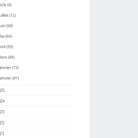
oût
(9)
uillet
(71)
uin
(58)
ai
(64)
vril
(55)
ars
(86)
évrier
(73)
anvier
(87)
25
24
23
22
21