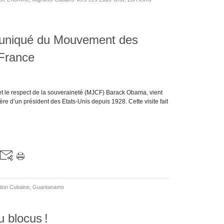
uniqué du Mouvement des
France
 et le respect de la souveraineté (MJCF) Barack Obama, vient
ière d’un président des Etats-Unis depuis 1928. Cette visite fait
tion Cubaine
,
Guantanamo
 blocus !