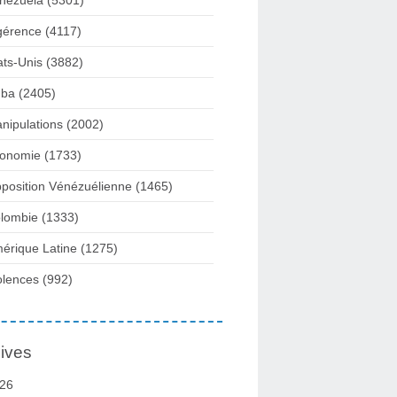
nezuela
(5301)
gérence
(4117)
ats-Unis
(3882)
ba
(2405)
nipulations
(2002)
onomie
(1733)
position Vénézuélienne
(1465)
lombie
(1333)
érique Latine
(1275)
olences
(992)
ives
26