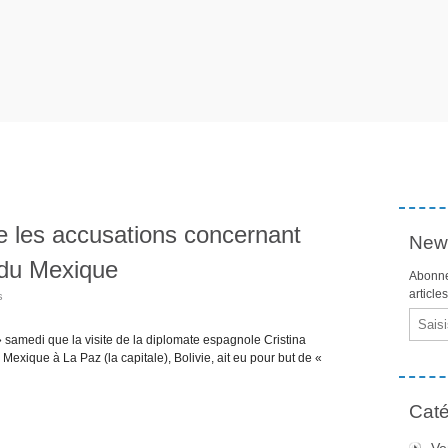
te les accusations concernant
News
 du Mexique
Abonne
article
s
Email
amedi que la visite de la diplomate espagnole Cristina
exique à La Paz (la capitale), Bolivie, ait eu pour but de «
Caté