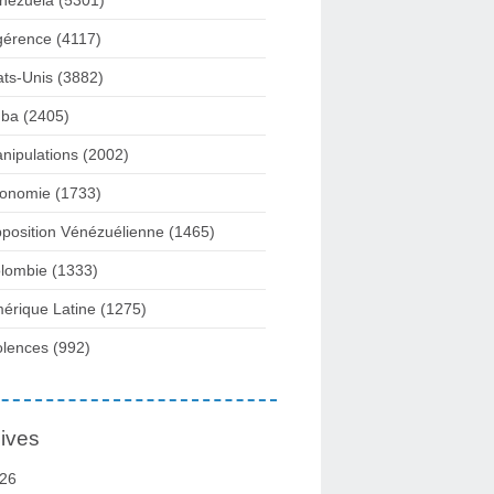
nezuela
(5301)
gérence
(4117)
ats-Unis
(3882)
ba
(2405)
nipulations
(2002)
onomie
(1733)
position Vénézuélienne
(1465)
lombie
(1333)
érique Latine
(1275)
olences
(992)
ives
26