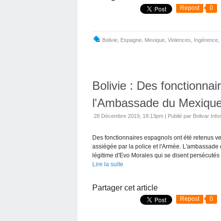
Repost
0
Bolivie
,
Espagne
,
Mexique
,
Violences
,
Ingérence
,
Bolivie : Des fonctionna
l'Ambassade du Mexique 
28 Décembre 2019, 18:13pm
|
Publié par Bolivar Info
Des fonctionnaires espagnols ont été retenus v
assiégée par la police et l'Armée. L'ambassad
légitime d'Evo Morales qui se disent persécutés 
Lire la suite
Partager cet article
Repost
0