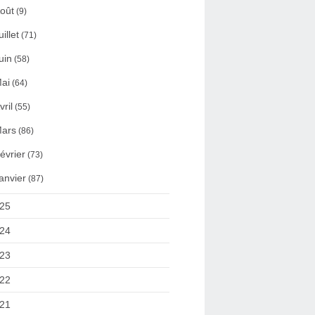
oût
(9)
uillet
(71)
uin
(58)
ai
(64)
vril
(55)
ars
(86)
évrier
(73)
anvier
(87)
25
24
23
22
21