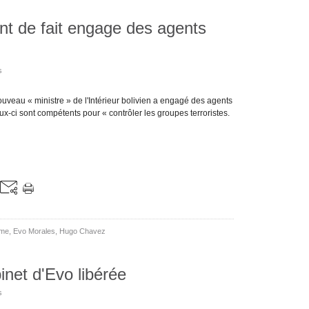
nt de fait engage des agents
s
ouveau « ministre » de l'Intérieur bolivien a engagé des agents
ux-ci sont compétents pour « contrôler les groupes terroristes.
mme
,
Evo Morales
,
Hugo Chavez
binet d'Evo libérée
s