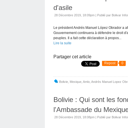
d'asile
28 Décembre 2019, 18:09pm
|
Publié par Bolivar Info
Le président Andrés Manuel López Obrador a aff
Gouvernement continuera à défendre le droit d'a
peuples. Il a fait cette déclaration à propos...
Lire la suite
Partager cet article
Repost
0
Bolivie
,
Mexique
,
Amlo
,
Andrès Manuel Lopez Obr
Bolivie : Qui sont les fon
l'Ambassade du Mexique 
28 Décembre 2019, 18:08pm
|
Publié par Bolivar Info