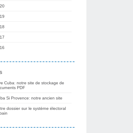
20
19
18
17
16
s
ve Cuba: notre site de stockage de
cuments PDF
ba Si Provence: notre ancien site
tre dossier sur le système électoral
bain