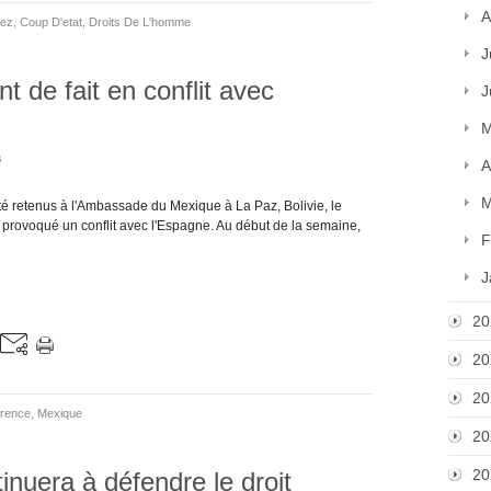
A
ñez
,
Coup D'etat
,
Droits De L'homme
J
 de fait en conflit avec
J
M
s
A
M
té retenus à l'Ambassade du Mexique à La Paz, Bolivie, le
 provoqué un conflit avec l'Espagne. Au début de la semaine,
F
J
20
20
20
érence
,
Mexique
20
20
inuera à défendre le droit