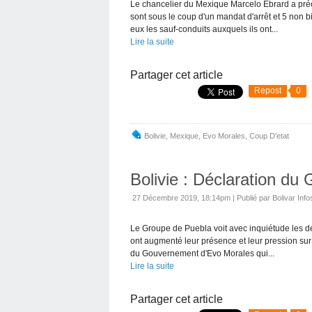
Le chancelier du Mexique Marcelo Ebrard a préci
sont sous le coup d'un mandat d'arrêt et 5 non bi
eux les sauf-conduits auxquels ils ont...
Lire la suite
Partager cet article
Repost
0
Bolivie
,
Mexique
,
Evo Morales
,
Coup D'etat
Bolivie : Déclaration du
27 Décembre 2019, 18:14pm
|
Publié par Bolivar Info
Le Groupe de Puebla voit avec inquiétude les d
ont augmenté leur présence et leur pression sur
du Gouvernement d'Evo Morales qui...
Lire la suite
Partager cet article