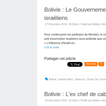
Bolivie : Le Gouverneme
israéliens
27 Décembre 2019, 18:10pm
|
Publié par Bolivar Info
Pour contrecarrer les partisans de Morales, le n
anti-insurrection israéliens sous prétexte que ce
» L'influence d'Israël en...
Lire la suite
Partager cet article
Repost
0
Bolivie
,
Jeanine Añez
,
Violences
,
Droits De L'ho
Bolivie : L'ex chef de ca
26 Décembre 2019, 18:23pm
|
Publié par Bolivar Info