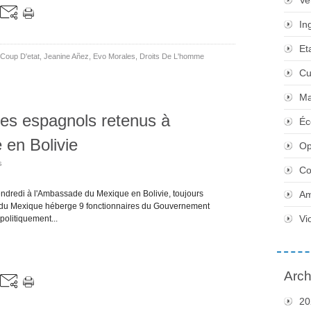
Ve
In
Et
Coup D'etat
,
Jeanine Añez
,
Evo Morales
,
Droits De L'homme
Cu
Ma
ires espagnols retenus à
Éc
en Bolivie
Op
s
Co
endredi à l'Ambassade du Mexique en Bolivie, toujours
Am
e du Mexique héberge 9 fonctionnaires du Gouvernement
Vi
politiquement...
Arch
20