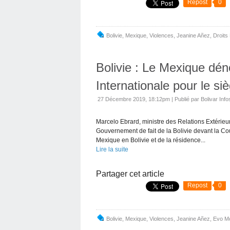
Repost
0
Bolivie
,
Mexique
,
Violences
,
Jeanine Añez
,
Droits
Bolivie : Le Mexique dén
Internationale pour le 
27 Décembre 2019, 18:12pm
|
Publié par Bolivar Info
Marcelo Ebrard, ministre des Relations Extérieur
Gouvernement de fait de la Bolivie devant la C
Mexique en Bolivie et de la résidence...
Lire la suite
Partager cet article
Repost
0
Bolivie
,
Mexique
,
Violences
,
Jeanine Añez
,
Evo M