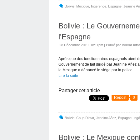
Bolivie
,
Mexique
,
Ingérence
,
Espagne
,
Jeanine A
Bolivie : Le Gouvernement
l'Espagne
28 Décembre 2019, 18:11pm
|
Publié par Bolivar Info
Après que des fonctionnaires espagnols aient é
Gouvernement de fait dirigé par Jeanine Áñez a
le Mexique a dénoncé le siège par la police...
Lire la suite
Partager cet article
Repost
0
Bolivie
,
Coup D'etat
,
Jeanine Añez
,
Espagne
,
Ing
Bolivie : Le Mexique cont