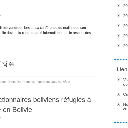
20
s
20
20
irmé vendredi, lors de sa conférence du matin, que son
sile devant la communauté internationale et le respect des
20
20
Lien
Vi
ador
,
Droits De L'homme
,
Ingérence
,
Jeanine Añez
do
Cu
ctionnaires boliviens réfugiés à
No
en Bolivie
cu
s