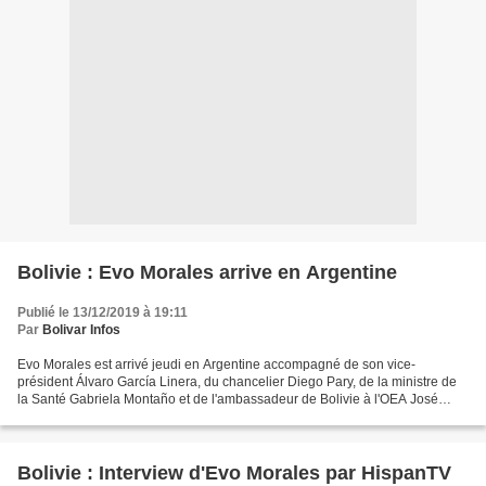
Bolivie : Evo Morales arrive en Argentine
Publié le 13/12/2019 à 19:11
Par
Bolivar Infos
Evo Morales est arrivé jeudi en Argentine accompagné de son vice-
président Álvaro García Linera, du chancelier Diego Pary, de la ministre de
la Santé Gabriela Montaño et de l'ambassadeur de Bolivie à l'OEA José
Alberto Gonzáles. « Il a atterri récemment...
Bolivie : Interview d'Evo Morales par HispanTV