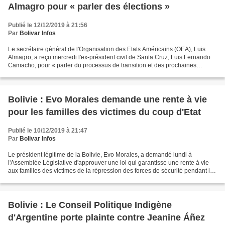
Almagro pour « parler des élections »
Publié le 12/12/2019 à 21:56
Par
Bolivar Infos
Le secrétaire général de l'Organisation des Etats Américains (OEA), Luis
Almagro, a reçu mercredi l'ex-président civil de Santa Cruz, Luis Fernando
Camacho, pour « parler du processus de transition et des prochaines
élections » en Bolivie. Almagro a publié...
Bolivie : Evo Morales demande une rente à vie
pour les familles des victimes du coup d'Etat
Publié le 10/12/2019 à 21:47
Par
Bolivar Infos
Le président légitime de la Bolivie, Evo Morales, a demandé lundi à
l'Assemblée Législative d'approuver une loi qui garantisse une rente à vie
aux familles des victimes de la répression des forces de sécurité pendant le
coup d'Etat. Morales a aussi demandé...
Bolivie : Le Conseil Politique Indigène
d'Argentine porte plainte contre Jeanine Áñez