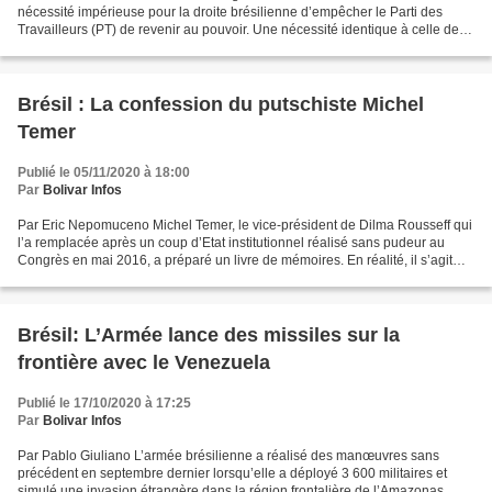
nécessité impérieuse pour la droite brésilienne d’empêcher le Parti des
Travailleurs (PT) de revenir au pouvoir. Une nécessité identique à celle de la
droite étasunienne de vaincre les...
Brésil : La confession du putschiste Michel
Temer
Publié le 05/11/2020 à 18:00
Par
Bolivar Infos
Par Eric Nepomuceno Michel Temer, le vice-président de Dilma Rousseff qui
l’a remplacée après un coup d’Etat institutionnel réalisé sans pudeur au
Congrès en mai 2016, a préparé un livre de mémoires. En réalité, il s’agit
d’une série d’interviews réalisées...
Brésil: L’Armée lance des missiles sur la
frontière avec le Venezuela
Publié le 17/10/2020 à 17:25
Par
Bolivar Infos
Par Pablo Giuliano L’armée brésilienne a réalisé des manœuvres sans
précédent en septembre dernier lorsqu’elle a déployé 3 600 militaires et
simulé une invasion étrangère dans la région frontalière de l’Amazonas