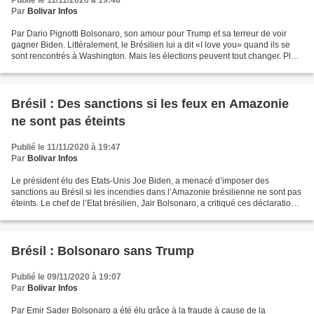
Publié le 11/11/2020 à 19:48
Par
Bolivar Infos
Par Dario Pignotti Bolsonaro, son amour pour Trump et sa terreur de voir
gagner Biden. Littéralement, le Brésilien lui a dit «I love you» quand ils se
sont rencontrés à Washington. Mais les élections peuvent tout changer. Plus
que de l’amour, c’est de...
Brésil : Des sanctions si les feux en Amazonie
ne sont pas éteints
Publié le 11/11/2020 à 19:47
Par
Bolivar Infos
Le président élu des Etats-Unis Joe Biden, a menacé d’imposer des
sanctions au Brésil si les incendies dans l’Amazonie brésilienne ne sont pas
éteints. Le chef de l’Etat brésilien, Jair Bolsonaro, a critiqué ces déclarations
et a dit : « Nous avons vu,...
Brésil : Bolsonaro sans Trump
Publié le 09/11/2020 à 19:07
Par
Bolivar Infos
Par Emir Sader Bolsonaro a été élu grâce à la fraude à cause de la