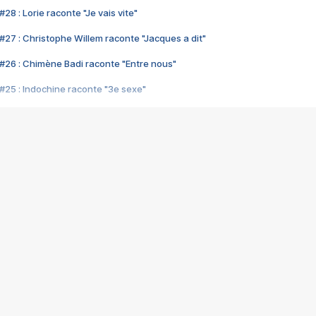
28 : Lorie raconte "Je vais vite"
#27 : Christophe Willem raconte "Jacques a dit"
#26 : Chimène Badi raconte "Entre nous"
#25 : Indochine raconte "3e sexe"
#24 : Zaho raconte "C'est chelou"
#23 : Patrick Bruel raconte "Au café des délices"
#22 : Kyo raconte "Le chemin"
#21 : Nolwenn Leroy raconte "Cassé"
#20 : Patrick Hernandez raconte "Born to be alive"
#19 : Lorie raconte "Près de moi"
#18 : Michael Jones raconte "A nos actes manqués" (avec Jean-Jacque
#17 : Khaled raconte "Aïcha"