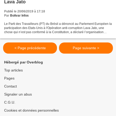
Lava Jato
Publié le 20/06/2019 à 17:18
Par
Bolivar Infos
Le Parti des Travailleurs (PT) du Brésil a dénoncé au Parlement Européen la
participation des Etats-Unis à l'Opération anti-corruption Lava Jato, une
chose qui n’est pas conformé à la Constitution, a déclaré l’organisation
politique sur son site officiel....
< Page précédente
Page suivante >
Hébergé par Overblog
Top articles
Pages
Contact
Signaler un abus
C.G.U.
Cookies et données personnelles