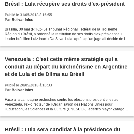
Brésil : Lula récupère ses droits d'ex-président
Publié le 31/05/2018 à 16:55
Par
Bolivar Infos
Brasilia, 30 mai (RHC)- Le Tribunal Régional Fédéral de la Troisième
Région du Brésil, a ordonné la restitution de ses droits d'ex-président au
leader brésilien Luiz Inacio Da Silva, Lula, après qu'un juge ait décidé de les
lui retirer le 17 mai. La mesure...
Venezuela : C'est cette même stratégie qui a
conduit au départ du kirchnérisme en Argentine
et de Lula et de Dilma au Brésil
Publié le 20/05/2018 à 10:33
Par
Bolivar Infos
Face à la campagne orchestrée contre les élections présidentielles au
Venezuela, l'ex-directeur de l'Organisation des Nations Unies pour
l'Education, les Sciences et la Culture (UNESCO), Federico Mayor Zaragoza,
a invité les Vénézuéliens à exercer leur...
Brésil : Lula sera candidat à la présidence du