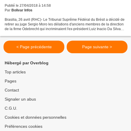
Publié le 27/04/2018 à 14:58
Par
Bolivar Infos
Brasilia, 26 avril (RHC)- Le Tribunal Suprême Fédéral du Brésil a décidé de
retirer au juge Sergio Moro les délations d'anciens membres de la direction
de la firme Odebrecht qui incriminaient l'ex-président Luiz Inacio Da Silva
,Lula. Selon les membres...
< Page précédente
Page suivante >
Hébergé par Overblog
Top articles
Pages
Contact
Signaler un abus
C.G.U.
Cookies et données personnelles
Préférences cookies