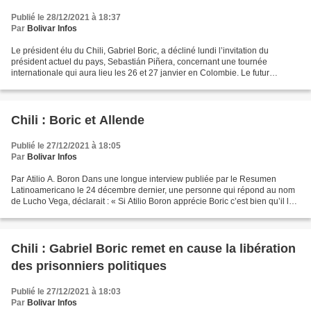
Publié le 28/12/2021 à 18:37
Par
Bolivar Infos
Le président élu du Chili, Gabriel Boric, a décliné lundi l’invitation du
président actuel du pays, Sebastián Piñera, concernant une tournée
internationale qui aura lieu les 26 et 27 janvier en Colombie. Le futur
locataire de La Moneda a déclaré que sa...
Chili : Boric et Allende
Publié le 27/12/2021 à 18:05
Par
Bolivar Infos
Par Atilio A. Boron Dans une longue interview publiée par le Resumen
Latinoamericano le 24 décembre dernier, une personne qui répond au nom
de Lucho Vega, déclarait : « Si Atilio Boron apprécie Boric c’est bien qu’il le
dise mais qu’il ne nous dise pas...
Chili : Gabriel Boric remet en cause la libération
des prisonniers politiques
Publié le 27/12/2021 à 18:03
Par
Bolivar Infos