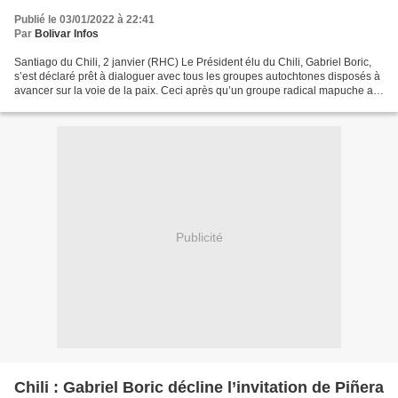
Publié le 03/01/2022 à 22:41
Par
Bolivar Infos
Santiago du Chili, 2 janvier (RHC) Le Président élu du Chili, Gabriel Boric,
s’est déclaré prêt à dialoguer avec tous les groupes autochtones disposés à
avancer sur la voie de la paix. Ceci après qu’un groupe radical mapuche a
appelé au recours à la violence....
Publicité
Chili : Gabriel Boric décline l’invitation de Piñera