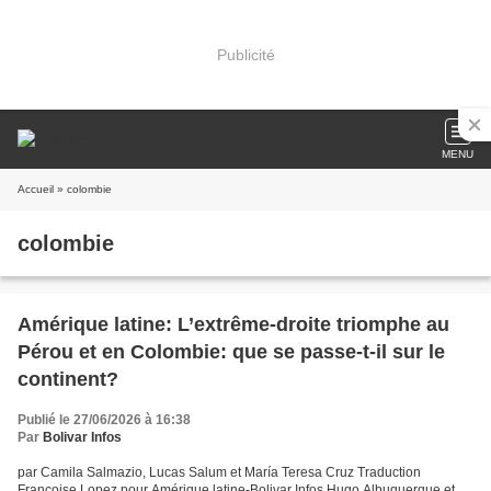
Publicité
MENU
Accueil
» colombie
colombie
Amérique latine: L’extrême-droite triomphe au
Pérou et en Colombie: que se passe-t-il sur le
continent?
Publié le 27/06/2026 à 16:38
Par
Bolivar Infos
par Camila Salmazio, Lucas Salum et María Teresa Cruz Traduction
Françoise Lopez pour Amérique latine-Bolivar Infos Hugo Albuquerque et