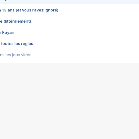
 a 13 ans (et vous l'avez ignoré)
e (littéralement)
im Rayan
 toutes les règles
s les jeux vidéo
us choquant de Rockstar ? - Le scandale BULLY
e plus moche de Steam
du RÊVE tourne au CAUCHEMAR
pendant 8 heures
it… à tort
umiliés par un jeu vidéo
ire - Final Fantasy 8